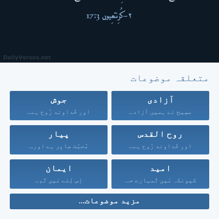
متعلقہ موضوعات
آزادی
جوش
مسِیح نے ہمیں آزاد...
اور خُداوند رُوح ہے...
روح القدس
پیار
اور خُداوند رُوح ہے...
مُحبّت صابِر ہے اور...
امید
ایمان
کیونکہ مَیں تُمہارے حق...
اِس لِئے مَیں تُم...
مزید موضوعات...