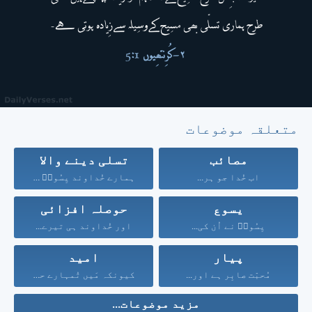
متعلقہ موضوعات
مصائب
تسلی دینے والا
اب خُدا جو ہر...
ہمارے خُداوند یِسُوعؔ مسِیح...
یسوع
حوصلہ افزائی
یِسُوعؔ نے اُن کی...
اور خُداوند ہی تیرے...
پیار
امید
مُحبّت صابِر ہے اور...
کیونکہ مَیں تُمہارے حق...
مزید موضوعات...