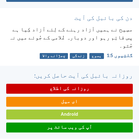
دن کی بائبل کی آیت
مسِیح نے ہمیں آزاد رہنے کے لِئے آزاد کِیا ہے
پس قائِم رہو اور دوبارہ غُلامی کے جُوئے میں نہ
جُتو۔
گلتِیوں 5:‏1
یسوع
زندگی
چھڑانے والا
روزانہ بائبل کی آیت حاصل کریں:
روزانہ کی اطلاع
ای میل
Android
آپ کی ویب سائٹ پر