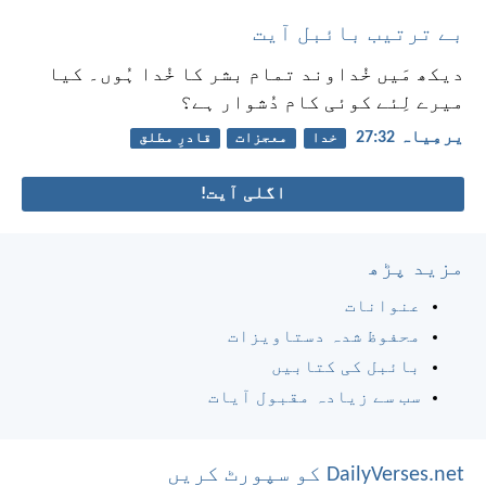
بے ترتیب بائبل آیت
دیکھ مَیں خُداوند تمام بشر کا خُدا ہُوں۔ کیا
میرے لِئے کوئی کام دُشوار ہے؟
یرمِیاہ 32:‏27
خدا
معجزات
قادرِ مطلق
اگلی آیت!
مزید پڑھ
عنوانات
محفوظ شدہ دستاویزات
بائبل کی کتابیں
سب سے زیادہ مقبول آیات
DailyVerses.net کو سپورٹ کریں