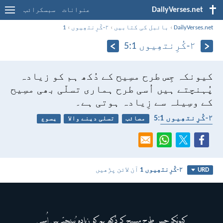
DailyVerses.net
عنوانات
سبسکرائب
DailyVerses.net
›
بائبل کی کتابیں
›
۲-کُرِنتھِیوں
›
1
۲-کُرِنتھِیوں 1:‏5
کیونکہ جِس طرح مسِیح کے دُکھ ہم کو زیادہ
پُہنچتے ہیں اُسی طرح ہماری تسلّی بھی مسِیح
کے وسِیلہ سے زِیادہ ہوتی ہے۔
۲-کُرِنتھِیوں 1:‏5
مصائب
تسلی دینے والا
یسوع
حوصلہ افزائی
۲-کُرِنتھِیوں 1
آن لائن پڑھیں
URD