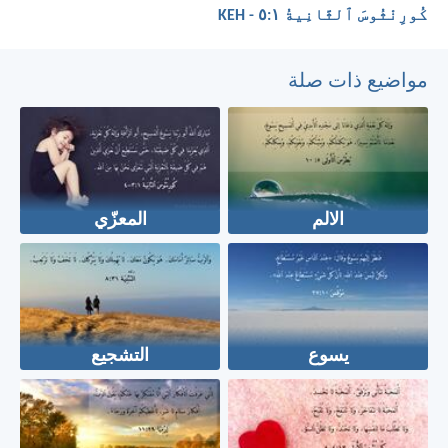
كُورِنْثُوسَ ٱلثَّانِيةُ ١:‏٥ - KEH
مواضيع ذات صلة
الالم
المعزّي
يسوع
التشجيع