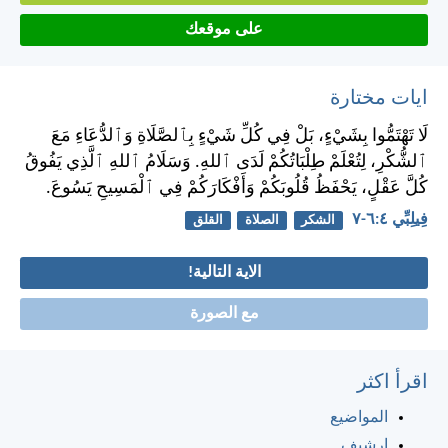
على موقعك
ايات مختارة
لَا تَهْتَمُّوا بِشَيْءٍ، بَلْ فِي كُلِّ شَيْءٍ بِٱلصَّلَاةِ وَٱلدُّعَاءِ مَعَ
ٱلشُّكْرِ، لِتُعْلَمْ طِلْبَاتُكُمْ لَدَى ٱللهِ. وَسَلَامُ ٱللهِ ٱلَّذِي يَفُوقُ
كُلَّ عَقْلٍ، يَحْفَظُ قُلُوبَكُمْ وَأَفْكَارَكُمْ فِي ٱلْمَسِيحِ يَسُوعَ.
فِيلِبِّي ٤:‏٦-‏٧
الشكر
الصلاة
القلق
الاية التالية!
مع الصورة
اقرأ اكثر
المواضيع
ارشيف