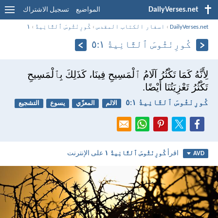
DailyVerses.net
المواضيع
تسجيل الاشتراك
DailyVerses.net
›
اسفار الكتاب المقدس
›
كُورِنْثُوسَ ٱلثَّانِيةُ
›
١
كُورِنْثُوسَ ٱلثَّانِيةُ ١:‏٥
لِأَنَّهُ كَمَا تَكْثُرُ آلَامُ ٱلْمَسِيحِ فِينَا، كَذَلِكَ بِٱلْمَسِيحِ
تَكْثُرُ تَعْزِيَتُنَا أَيْضًا.
كُورِنْثُوسَ ٱلثَّانِيةُ ١:‏٥
الالم
المعزّي
يسوع
التشجيع
اقرأ
كُورِنْثُوسَ ٱلثَّانِيةُ ١
على الإنترنت
AVD