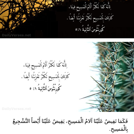
فَكَمَا تَفِيضُ عَلَيْنَا آلامُ الْمَسِيحِ، يَفِيضُ عَلَيْنَا أَيْضاً التَّشْجِيعُ
بِالْمَسِيحِ.