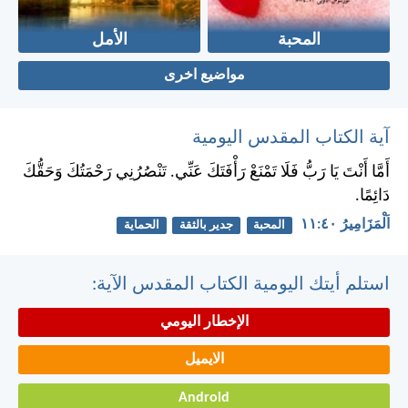
المحبة
الأمل
مواضيع اخرى
آية الكتاب المقدس اليومية
أَمَّا أَنْتَ يَا رَبُّ فَلَا تَمْنَعْ رَأْفَتَكَ عَنِّي. تَنْصُرُنِي رَحْمَتُكَ وَحَقُّكَ
دَائِمًا.
اَلْمَزَامِيرُ ٤٠:‏١١
المحبة
جدير بالثقة
الحماية
استلم أيتك اليومية الكتاب المقدس الآية:
الإخطار اليومي
الايميل
Android