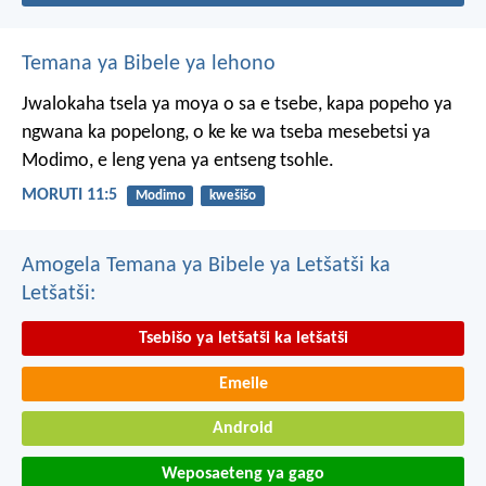
Temana ya Bibele ya lehono
Jwalokaha tsela ya moya
o sa e tsebe,
kapa popeho ya
ngwana
ka popelong,
o ke ke wa tseba
mesebetsi ya
Modimo,
e leng yena ya entseng tsohle.
MORUTI 11:5
Modimo
kwešišo
Amogela Temana ya Bibele ya Letšatši ka
Letšatši:
Tsebišo ya letšatši ka letšatši
Emeile
Android
Weposaeteng ya gago