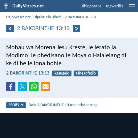
DailyVerses.net
Dihlogotaba
Ingwadiše
DailyVerses.net
›
Dipuku tša Bibele
›
2 BAKORINTHE
›
13
2 BAKORINTHE 13:13
Mohau wa Morena Jesu Kreste, le lerato la
Modimo, le phedisano le Moya o Halalelang di
ke di be le lona bohle.
2 BAKORINTHE 13:13
kgaugelo
tšhegofatšo
Moya Mokgethwa
Modimo
Jesu
lerato
Bala
2 BAKORINTHE 13
mo inthaneteng
SSO89