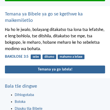
Temana ya Bibele ya go se kgethwe ka
maikemišetšo
Ha ho le jwalo, bolayang ditakatso tsa lona tsa lefatshe,
e leng bohlola, tse ditshila, ditakatso tse mpe, tsa
bokgopo, le meharo, hobane meharo ke ho sebeletsa
modimo wa bohata.
BAKOLOSE 3:5
sebe
ditumo
mahumo a lefase
Temana ya go latela!
Bala tše dingwe
Dihlogotaba
Boloka
Dipuku tša Bibele