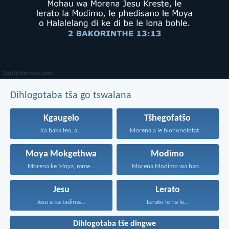
Dihlogotaba tša go tswalana
Kgaugelo
Tšhegofatšo
Ka baka leo, a...
Morena a le hlohonolofatse...
Moya Mokgethwa
Modimo
Morena ke Moya, mme...
Morena Modimo wa hao...
Jesu
Lerato
Jesu a ba tadima...
Lerato le na le...
Dihlogotaba tše dingwe