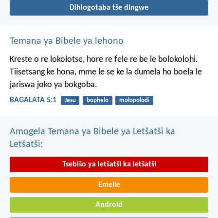
Dihlogotaba tše dingwe
Temana ya Bibele ya lehono
Kreste o re lokolotse, hore re fele re be le bolokolohi.
Tiisetsang ke hona, mme le se ke la dumela ho boela le
jariswa joko ya bokgoba.
BAGALATA 5:1
Jesu
bophelo
molopolodi
Amogela Temana ya Bibele ya Letšatši ka
Letšatši:
Tsebišo ya letšatši ka letšatši
Emeile
Android