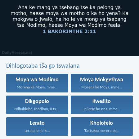
Dihlogotaba tša go tswalana
Moya wa Modimo
Moya Mokgethwa
Morena ke Moya, mme...
Morena ke Moya, mme...
Dikgopolo
Kwešišo
Ntlhahlobe, Modimo, o tsebe...
Ipiletse ho nna, mme...
Lerato
Kholofelo
Lerato le na le...
‘Ke tseba merero eo...