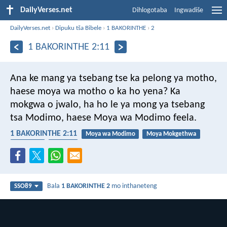
DailyVerses.net
Dihlogotaba
Ingwadiše
DailyVerses.net
›
Dipuku tša Bibele
›
1 BAKORINTHE
›
2
1 BAKORINTHE 2:11
Ana ke mang ya tsebang tse ka pelong ya motho,
haese moya wa motho o ka ho yena? Ka
mokgwa o jwalo, ha ho le ya mong ya tsebang
tsa Modimo, haese Moya wa Modimo feela.
1 BAKORINTHE 2:11
Moya wa Modimo
Moya Mokgethwa
dikgopolo
kwešišo
Bala
1 BAKORINTHE 2
mo inthaneteng
SSO89