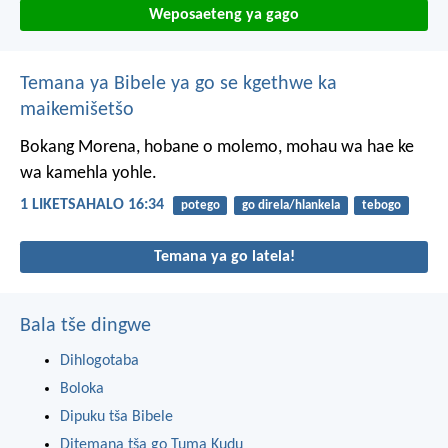
Weposaeteng ya gago
Temana ya Bibele ya go se kgethwe ka
maikemišetšo
Bokang Morena, hobane o molemo,
mohau wa hae
ke
wa kamehla yohle.
1 LIKETSAHALO 16:34
potego
go direla/hlankela
tebogo
Temana ya go latela!
Bala tše dingwe
Dihlogotaba
Boloka
Dipuku tša Bibele
Ditemana tša go Tuma Kudu