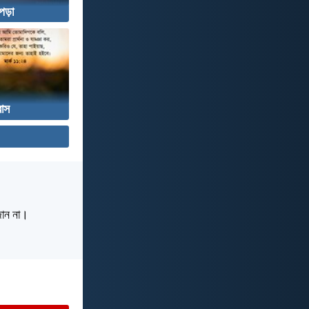
পড়া
বাস
 জান না।