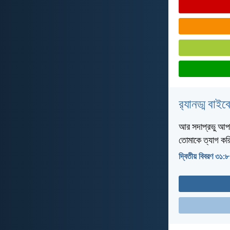
র‌্যানড্ম বাই
আর সদাপ্রভু আপনি
তোমাকে ত্যাগ কর
দ্বিতীয় বিবরণ ৩১:৮