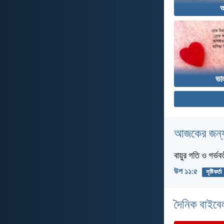
আ
ভা
আজকের জন্য
বায়ুর গতি ও গর্ভব
উপ ১১:৫
সৃষ্টিকর্তা
দৈনিক বাইবে