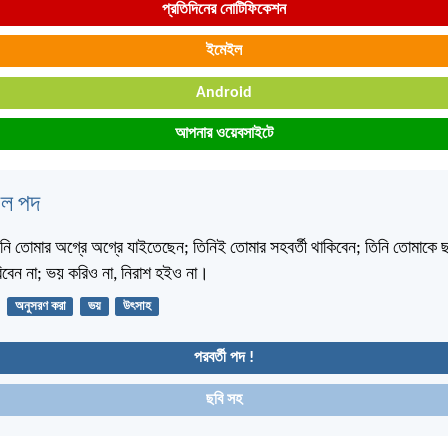
প্রতিদিনের নোটিফিকেশন
ইমেইল
Android
আপনার ওয়েবসাইটে
বেল পদ
 তোমার অগ্রে অগ্রে যাইতেছেন; তিনিই তোমার সহবর্তী থাকিবেন; তিনি তোমাকে ছ
িবেন না; ভয় করিও না, নিরাশ হইও না।
অনুসরণ করা
ভয়
উৎসাহ
পরবর্তী পদ !
ছবি সহ