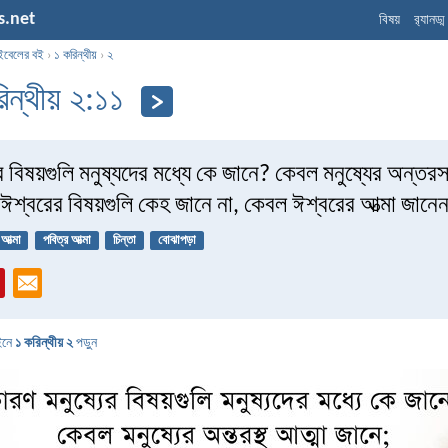
s.net
বিষয়
র‌্যানড্
ইবেলের বই
›
১ করিন্থীয়
›
২
িন্থীয় ২:১১
র বিষয়গুলি মনুষ্যদের মধ্যে কে জানে? কেবল মনুষ্যের অন্তরস্
 ঈশ্বরের বিষয়গুলি কেহ জানে না, কেবল ঈশ্বরের আত্মা জান
আত্মা
পবিত্র আত্মা
চিন্তা
বোঝাপড়া
ইনে
১ করিন্থীয় ২
পড়ুন