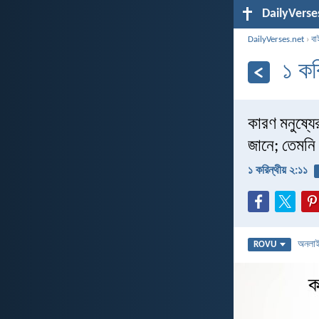
DailyVerse
DailyVerses.net
›
বা
১ কর
কারণ মনুষ্যে
জানে; তেমনি
১ করিন্থীয় ২:১১
অনলা
ROVU