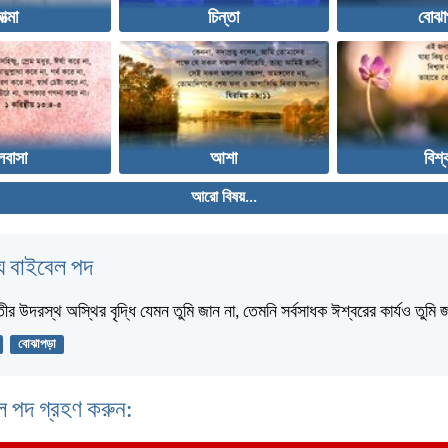
ত্মা
চিন্তা
বোঝা
লবাসা
আশা
বিশ্
আরো বিষয়...
 বাইবেল পদ
তীর উদরস্থ অস্থির বৃদ্ধি যেমন তুমি জান না, তেমনি সর্বসাধক ঈশ্বরের কার্যও তুমি
বোঝাপড়া
ল পদ গ্রহণ করুন: