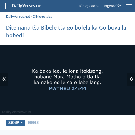
DailyVerses.net
Dihlogotaba
Ingwadiše
DailyVerses.net
›
Dihlogotaba
Ditemana tša Bibele tša go bolela ka Go boya la
bobedi
«
»
SSO89
BIBELE