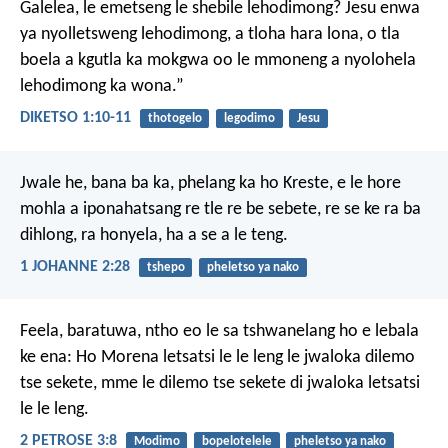
Galelea, le emetseng le shebile lehodimong? Jesu enwa
ya nyolletsweng lehodimong, a tloha hara lona, o tla
boela a kgutla ka mokgwa oo le mmoneng a nyolohela
lehodimong ka wona.”
DIKETSO 1:10-11
thotogelo
legodimo
Jesu
Jwale he, bana ba ka, phelang ka ho Kreste, e le hore
mohla a iponahatsang re tle re be sebete, re se ke ra ba
dihlong, ra honyela, ha a se a le teng.
1 JOHANNE 2:28
tshepo
pheletso ya nako
Feela, baratuwa, ntho eo le sa tshwanelang ho e lebala
ke ena: Ho Morena letsatsi le le leng le jwaloka dilemo
tse sekete, mme le dilemo tse sekete di jwaloka letsatsi
le le leng.
2 PETROSE 3:8
Modimo
bopelotelele
pheletso ya nako