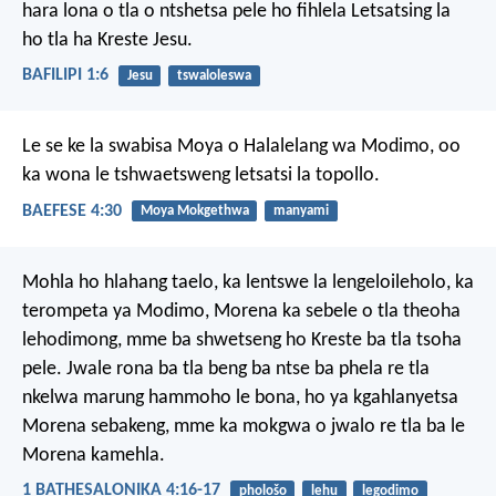
hara lona o tla o ntshetsa pele ho fihlela Letsatsing la
ho tla ha Kreste Jesu.
BAFILIPI 1:6
Jesu
tswaloleswa
Le se ke la swabisa Moya o Halalelang wa Modimo, oo
ka wona le tshwaetsweng letsatsi la topollo.
BAEFESE 4:30
Moya Mokgethwa
manyami
Mohla ho hlahang taelo, ka lentswe la lengeloileholo, ka
terompeta ya Modimo, Morena ka sebele o tla theoha
lehodimong, mme ba shwetseng ho Kreste ba tla tsoha
pele. Jwale rona ba tla beng ba ntse ba phela re tla
nkelwa marung hammoho le bona, ho ya kgahlanyetsa
Morena sebakeng, mme ka mokgwa o jwalo re tla ba le
Morena kamehla.
1 BATHESALONIKA 4:16-17
phološo
lehu
legodimo