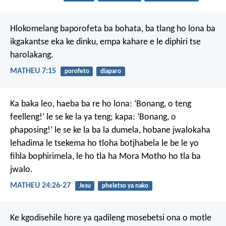
Hlokomelang baporofeta ba bohata, ba tlang ho lona ba
ikgakantse eka ke dinku, empa kahare e le diphiri tse
harolakang.
MATHEU 7:15
porofeto
diaparo
Ka baka leo, haeba ba re ho lona: ‘Bonang, o teng
feelleng!’ le se ke la ya teng; kapa: ‘Bonang, o
phaposing!’ le se ke la ba la dumela, hobane jwalokaha
lehadima le tsekema ho tloha botjhabela le be le yo
fihla bophirimela, le ho tla ha Mora Motho ho tla ba
jwalo.
MATHEU 24:26-27
Jesu
pheletso ya nako
Ke kgodisehile hore ya qadileng mosebetsi ona o motle