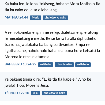
Ka baka leo, le lona itokiseng, hobane Mora Motho o tla
tla ka nako eo le sa e lebellang.
MATHEU 24:44
Mesia
pheletso ya nako
A re hlokomelaneng, mme re kgothaletsaneng leratong
le mesebetsing e metle. Re se ke ra furalla diphutheho
tsa rona, jwalokaha ba bang ba tlwaetse. Empa re
kgothatsane, haholoholo kaha le a bona hore Letsatsi la
Morena le ntse le atamela.
BAHEBERU 10:24-25
setšhaba
tlhohleletšo
setlabelo
Ya pakang tsena o re: “E, ke tla tla kapele.”
A ho be
jwalo! Tloo, Morena Jesu.
TŠENOLO 22:20
Jesu
pheletso ya nako