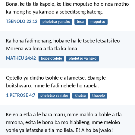
Bona, ke tla tla kapele, ke tlise moputso ho o nea motho
ka mong ho ya kamoo a sebeditseng kateng.
TŠENOLO 22:12
pheletso ya nako
Jesu
moputso
Ka hona fadimehang, hobane ha le tsebe letsatsi leo
Morena wa lona a tla tla ka lona.
MATHEU 24:42
bopelotelele
pheletso ya nako
Qetello ya dintho tsohle e atametse. Ebang le
boitshwaro, mme le fadimehele ho rapela.
1 PETROSE 4:7
pheletso ya nako
khutša
thapelo
Ke eo a etla a le hara maru,
mme mahlo a bohle a tla
mmona,
esita le bona ba mo hlabileng,
mme meloko
yohle ya lefatshe
e tla mo llela.
E! A ho be jwalo!