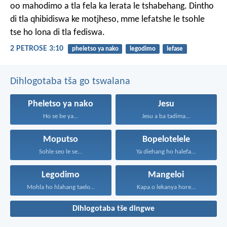
oo mahodimo a tla fela ka lerata le tshabehang. Dintho
di tla qhibidiswa ke motjheso, mme lefatshe le tsohle
tse ho lona di tla fediswa.
2 PETROSE 3:10
pheletso ya nako
legodimo
lefase
Dihlogotaba tša go tswalana
Pheletso ya nako
Jesu
Ho se be ya...
Jesu a ba tadima...
Moputso
Bopelotelele
Sohle seo le se...
Ya diehang ho halefa...
Legodimo
Mangeloi
Mohla ho hlahang taelo...
Kapa o lekanya hore...
Dihlogotaba tše dingwe