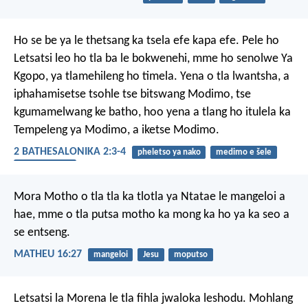
Ho se be ya le thetsang ka tsela efe kapa efe. Pele ho
Letsatsi leo ho tla ba le bokwenehi, mme ho senolwe Ya
Kgopo, ya tlamehileng ho timela. Yena o tla lwantsha, a
iphahamisetse tsohle tse bitswang Modimo, tse
kgumamelwang ke batho, hoo yena a tlang ho itulela ka
Tempeleng ya Modimo, a iketse Modimo.
2 BATHESALONIKA 2:3-4
pheletso ya nako
medimo e šele
ntoa ea moea
Mora Motho o tla tla ka tlotla ya Ntatae le mangeloi a
hae, mme o tla putsa motho ka mong ka ho ya ka seo a
se entseng.
MATHEU 16:27
mangeloi
Jesu
moputso
Letsatsi la Morena le tla fihla jwaloka leshodu. Mohlang