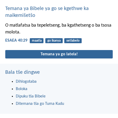
Temana ya Bibele ya go se kgethwe ka
maikemišetšo
O matlafatsa ba tepeletseng,
ba kgathetseng
o ba tsosa
molota.
ESAEA 40:29
maatla
go ikanya
setlabelo
Temana ya go latela!
Bala tše dingwe
Dihlogotaba
Boloka
Dipuku tša Bibele
Ditemana tša go Tuma Kudu