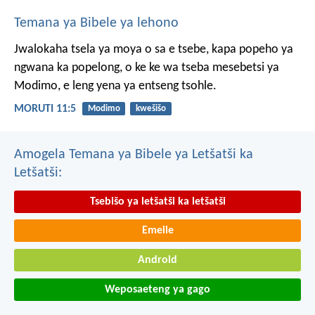
Temana ya Bibele ya lehono
Jwalokaha tsela ya moya
o sa e tsebe,
kapa popeho ya
ngwana
ka popelong,
o ke ke wa tseba
mesebetsi ya
Modimo,
e leng yena ya entseng tsohle.
MORUTI 11:5
Modimo
kwešišo
Amogela Temana ya Bibele ya Letšatši ka
Letšatši:
Tsebišo ya letšatši ka letšatši
Emeile
Android
Weposaeteng ya gago