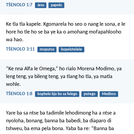
TŠENOLO 1:7
Jesu
papolo
Ke tla tla kapele. Kgomarela ho seo o nang le sona, e le
hore ho tle ho se ba ye ka o amohang mofapahlooho
wa hao.
TŠENOLO 3:11
moputso
bopelotelele
“Ke nna Alfa le Omega,” ho rialo Morena Modimo, ya
leng teng, ya bileng teng, ya tlang ho tla, ya matla
wohle.
TŠENOLO 1:8
bophelo bjo bo sa felego
potego
Modimo
Yare ba sa ntse ba tadimile lehodimong ha a ntse a
nyoloha, bonang, banna ba babedi, ba diaparo di
tshweu, ba ema pela bona. Yaba ba re: “Banna ba