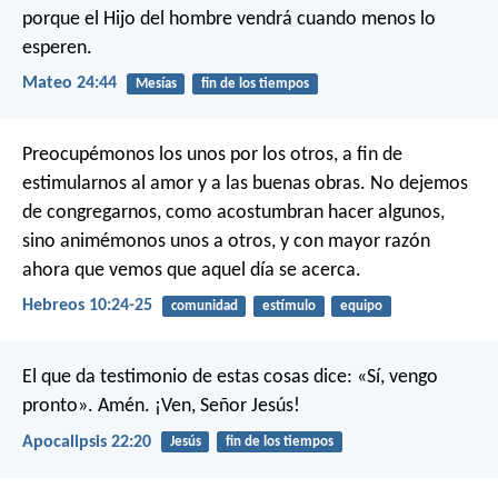
porque el Hijo del hombre vendrá cuando menos lo
esperen.
Mateo 24:44
Mesías
fin de los tiempos
Preocupémonos los unos por los otros, a fin de
estimularnos al amor y a las buenas obras. No dejemos
de congregarnos, como acostumbran hacer algunos,
sino animémonos unos a otros, y con mayor razón
ahora que vemos que aquel día se acerca.
Hebreos 10:24-25
comunidad
estímulo
equipo
El que da testimonio de estas cosas dice: «Sí, vengo
pronto».
Amén. ¡Ven, Señor Jesús!
Apocalipsis 22:20
Jesús
fin de los tiempos