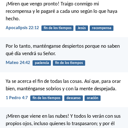
¡Miren que vengo pronto! Traigo conmigo mi
recompensa y le pagaré a cada uno según lo que haya
hecho.
Apocalipsis 22:12
fin de los tiempos
Jesús
recompensa
Por lo tanto, manténganse despiertos porque no saben
qué día vendrá su Señor.
Mateo 24:42
paciencia
fin de los tiempos
Ya se acerca el fin de todas las cosas. Así que, para orar
bien, manténganse sobrios y con la mente despejada.
1 Pedro 4:7
fin de los tiempos
descanso
oración
¡Miren que viene en las nubes!
Y todos lo verán con sus
propios ojos,
incluso quienes lo traspasaron;
y por él