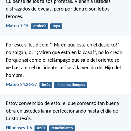
Cuídense de los falsos profetas. Vienen a ustedes
disfrazados de ovejas, pero por dentro son lobos
feroces.
Mateo 7:15
profecía
ropa
Por eso, si les dicen: “¡Miren que está en el desierto!”,
no salgan; o: “¡Miren que está en la casa!”, no lo crean.
Porque así como el relámpago que sale del oriente se
ve hasta en el occidente, así será la venida del Hijo del
hombre.
Mateo 24:26-27
Jesús
fin de los tiempos
Estoy convencido de esto: el que comenzó tan buena
obra en ustedes la irá perfeccionando hasta el día de
Cristo Jesús.
Filipenses 1:6
Jesús
renacimiento