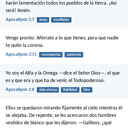
harán lamentación
todos los pueblos de la tierra.
¡Así
será! Amén.
Apocalipsis 1:7
Jesús
crucifixión
Vengo pronto. Aférrate a lo que tienes, para que nadie
te quite la corona.
Apocalipsis 3:11
recompensa
paciencia
Yo soy el Alfa y la Omega —dice el Señor Dios—, el que
es y que era y que ha de venir, el Todopoderoso.
Apocalipsis 1:8
vida eterna
fiabilidad
Dios
Ellos se quedaron mirando fijamente al cielo mientras él
se alejaba. De repente, se les acercaron dos hombres
vestidos de blanco que les dijeron: —Galileos, ¿qué