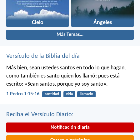
Cielo
Ángeles
Más Temas...
Versículo de la Biblia del día
Más bien, sean ustedes santos en todo lo que hagan,
como también es santo quien los llamó; pues está
escrito: «Sean santos, porque yo soy santo».
1 Pedro 1:15-16
santidad
vida
llamado
Reciba el Versículo Diario:
Notificación diaria