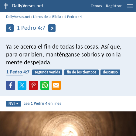
DailyVerses.net
Temas
Registrar
DailyVerses.net
›
Libros de la Biblia
›
1 Pedro
›
4
1 Pedro 4:7
Ya se acerca el fin de todas las cosas. Así que,
para orar bien, manténganse sobrios y con la
mente despejada.
1 Pedro 4:7
segunda venida
fin de los tiempos
descanso
oración
Lea
1 Pedro 4
en línea
NVI