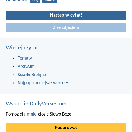
Filipian 4:4
Bóg
radość
Nastepny cytat!
Z ze zdjeciem
Wiecej czytac
Tematy
Arciwum
Ksiazki Biblijne
Najpopularniejsze wersety
Wsparcie DailyVerses.net
Pomoz dla
mnie
glosic Slowo Boze:
Podarować