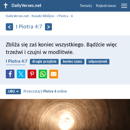
DailyVerses.net
Tematy
Rejestrowac
DailyVerses.net
›
Ksiazki Biblijne
›
I Piotra
›
4
I Piotra 4:7
Zbliża się zaś koniec wszystkiego. Bądźcie więc
trzeźwi i czujni w modlitwie.
I Piotra 4:7
drugie przyjście
koniec czasu
odpoczynek
modlitwa
Przeczytaj
I Piotra 4
online
UBG