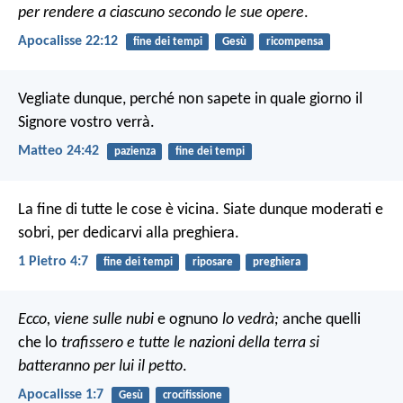
per rendere a ciascuno secondo le sue opere
.
Apocalisse 22:12
fine dei tempi
Gesù
ricompensa
Vegliate dunque, perché non sapete in quale giorno il
Signore vostro verrà.
Matteo 24:42
pazienza
fine dei tempi
La fine di tutte le cose è vicina. Siate dunque moderati e
sobri, per dedicarvi alla preghiera.
1 Pietro 4:7
fine dei tempi
riposare
preghiera
Ecco, viene sulle nubi
e ognuno
lo vedrà;
anche quelli
che lo
trafissero
e tutte le nazioni della terra si
batteranno per lui il petto
.
Apocalisse 1:7
Gesù
crocifissione