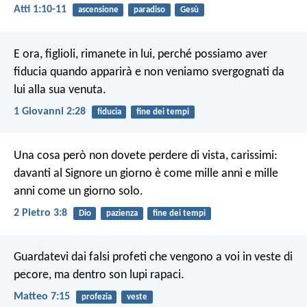
Atti 1:10-11
ascensione
paradiso
Gesù
E ora, figlioli, rimanete in lui, perché possiamo aver
fiducia quando apparirà e non veniamo svergognati da
lui alla sua venuta.
1 Giovanni 2:28
fiducia
fine dei tempi
Una cosa però non dovete perdere di vista, carissimi:
davanti al Signore un giorno è come mille anni e mille
anni come un giorno solo.
2 Pietro 3:8
Dio
pazienza
fine dei tempi
Guardatevi dai falsi profeti che vengono a voi in veste di
pecore, ma dentro son lupi rapaci.
Matteo 7:15
profezia
veste