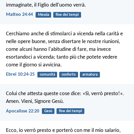
immaginate, il Figlio dell'uomo verrà.
Matteo 24:44
Messia
fine dei tempi
Cerchiamo anche di stimolarci a vicenda nella carità e
nelle opere buone, senza disertare le nostre riunioni,
come alcuni hanno l'abitudine di fare, ma invece
esortandoci a vicenda; tanto più che potete vedere
come il giorno si avvicina.
Ebrei 10:24-25
comunità
conforto
armatura
Colui che attesta queste cose dice: «Sì, verrò presto!».
Amen. Vieni, Signore Gesù.
Apocalisse 22:20
Gesù
fine dei tempi
Ecco, io verrò presto e porterò con me il mio salario,