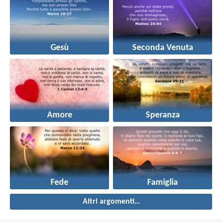
Gesù
Seconda Venuta
Amore
Speranza
Fede
Famiglia
Altri argomenti…