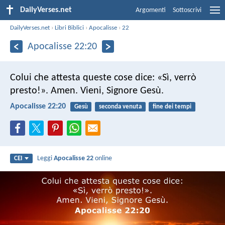
DailyVerses.net
Argomenti
Sottoscrivi
DailyVerses.net
›
Libri Biblici
›
Apocalisse
›
22
Apocalisse 22:20
Colui che attesta queste cose dice: «Sì, verrò
presto!». Amen. Vieni, Signore Gesù.
Apocalisse 22:20
Gesù
seconda venuta
fine dei tempi
Leggi
Apocalisse 22
online
CEI