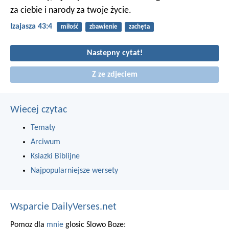
za ciebie
i narody za twoje życie.
Izajasza 43:4
miłość
zbawienie
zachęta
Nastepny cytat!
Z ze zdjeciem
Wiecej czytac
Tematy
Arciwum
Ksiazki Biblijne
Najpopularniejsze wersety
Wsparcie DailyVerses.net
Pomoz dla
mnie
glosic Slowo Boze: