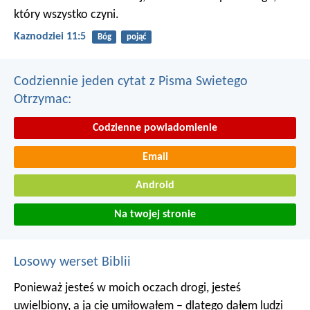
który wszystko czyni.
Kaznodziei 11:5
Bóg
pojąć
Codziennie jeden cytat z Pisma Swietego
Otrzymac:
Codzienne powiadomienie
Email
Android
Na twojej stronie
Losowy werset Biblii
Ponieważ jesteś w moich oczach drogi,
jesteś
uwielbiony, a ja cię umiłowałem –
dlatego dałem ludzi