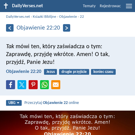
DailyVerses.net
Tematy
Rejestrowac
DailyVerses.net
›
Ksiazki Biblijne
›
Objawienie
›
22
Objawienie 22:20
Tak
mówi ten, który zaświadcza o tym:
Zaprawdę, przyjdę wkrótce. Amen! O tak,
przyjdź, Panie Jezu!
Objawienie 22:20
Jezus
drugie przyjście
koniec czasu
Przeczytaj
Objawienie 22
online
UBG