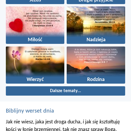
Jezus
Drugie przyjście
Miłość
Nadzieja
Wierzyć
Rodzina
Dalsze tematy...
Biblijny werset dnia
Jak nie wiesz, jaka jest droga ducha,
i
jak
się kształtują
kości w łonie brzemiennej, tak nie znasz spraw Boga,