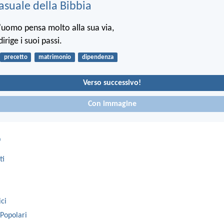
asuale della Bibbia
'uomo pensa molto alla sua via,
irige i suoi passi.
precetto
matrimonio
dipendenza
Verso successivo!
Con immagine
o
ti
ici
 Popolari