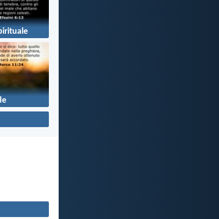
irituale
de