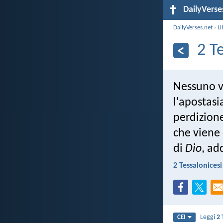
DailyVerse
DailyVerses.net
›
Li
2 T
Nessuno vi
l'apostasi
perdizion
che viene
di
Dio
, ad
2 Tessalonicesi
Leggi
2 
CEI