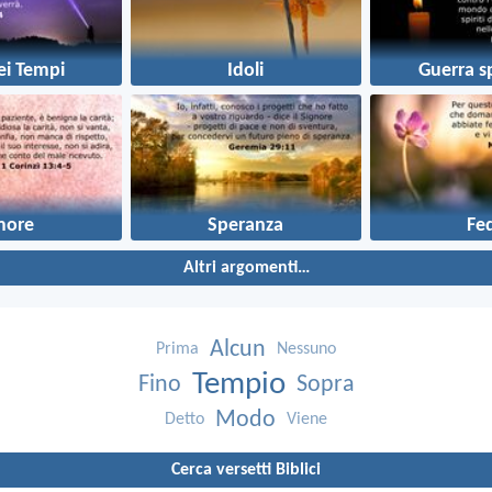
ei Tempi
Idoli
Guerra sp
more
Speranza
Fe
Altri argomenti…
Alcun
Prima
Nessuno
Tempio
Fino
Sopra
Modo
Detto
Viene
Cerca versetti Biblici