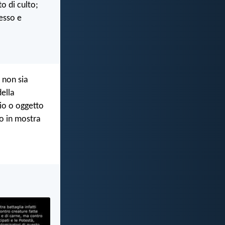
o di culto;
esso e
 non sia
della
dio o oggetto
o in mostra