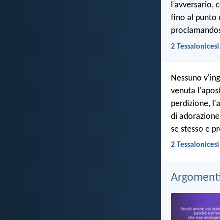
l’avversario, 
fino al punto
proclamandos
2 Tessalonicesi
Nessuno v'ing
venuta l'apost
perdizione, l'
di adorazione
se stesso e p
2 Tessalonicesi
Argomenti 