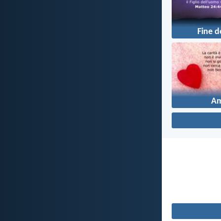
Fine d
A