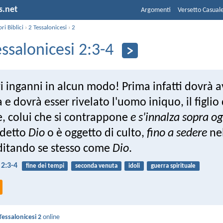
s.net
Argomenti
Versetto Casual
bri Biblici
›
2 Tessalonicesi
›
2
essalonicesi 2:3-4
 inganni in alcun modo! Prima infatti dovrà 
a e dovrà esser rivelato l'uomo iniquo, il figlio
e, colui che si contrappone
e s'innalza sopra og
 detto
Dio
o è oggetto di culto,
fino a sedere
ne
ditando se stesso come
Dio
.
 2:3-4
fine dei tempi
seconda venuta
idoli
guerra spirituale
Tessalonicesi 2
online