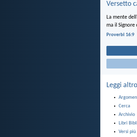
Versetto c
La mente dell
ma il Signore d
Proverbi 16:9
Leggi altr
Argomen
Cerca
Archivio
Libri Bibl
Versi più