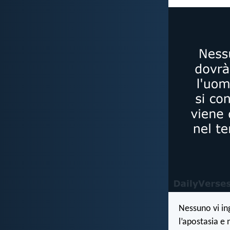
Nessuno vi in
l’apostasia e 