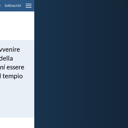
e
Sottoscrivi
avvenire
 della
ni
essere
l tempio