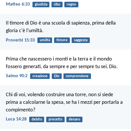
Matteo 6:33
giustizia
cibo
regno
Il timore di Dio è una scuola di sapienza,
prima della
gloria c'è l'umiltà.
Proverbi 15:33
umiltà
timore
saggezza
Prima che nascessero i monti
e la terra e il mondo
fossero generati,
da sempre e per sempre tu sei, Dio.
Salmo 90:2
creazione
Dio
comprensione
Chi di voi, volendo costruire una torre, non si siede
prima a calcolarne la spesa, se ha i mezzi per portarla a
compimento?
Luca 14:28
debito
precetto
denaro