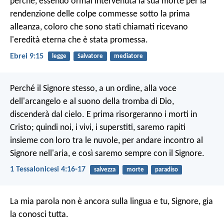
perché, essendo ormai intervenuta la sua morte per la
rendenzione delle colpe commesse sotto la prima
alleanza, coloro che sono stati chiamati ricevano
l'eredità eterna che è stata promessa.
Ebrei 9:15
legge
Salvatore
mediatore
Perché il Signore stesso, a un ordine, alla voce
dell'arcangelo e al suono della tromba di Dio,
discenderà dal cielo. E prima risorgeranno i morti in
Cristo; quindi noi, i vivi, i superstiti, saremo rapiti
insieme con loro tra le nuvole, per andare incontro al
Signore nell'aria, e così saremo sempre con il Signore.
1 Tessalonicesi 4:16-17
salvezza
morte
paradiso
La mia parola non è ancora sulla lingua
e tu, Signore, gia
la conosci tutta.