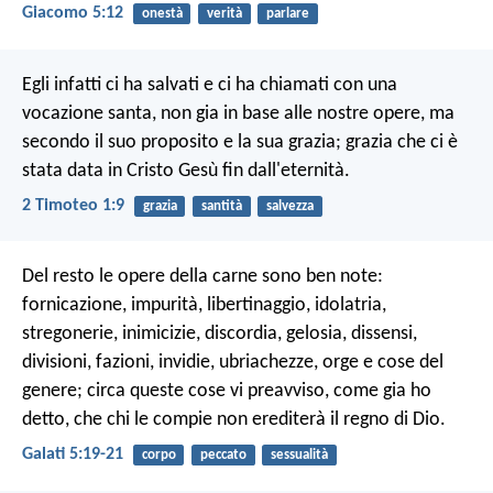
Giacomo 5:12
onestà
verità
parlare
Egli infatti ci ha salvati e ci ha chiamati con una
vocazione santa, non gia in base alle nostre opere, ma
secondo il suo proposito e la sua grazia; grazia che ci è
stata data in Cristo Gesù fin dall'eternità.
2 Timoteo 1:9
grazia
santità
salvezza
Del resto le opere della carne sono ben note:
fornicazione, impurità, libertinaggio, idolatria,
stregonerie, inimicizie, discordia, gelosia, dissensi,
divisioni, fazioni, invidie, ubriachezze, orge e cose del
genere; circa queste cose vi preavviso, come gia ho
detto, che chi le compie non erediterà il regno di Dio.
Galati 5:19-21
corpo
peccato
sessualità