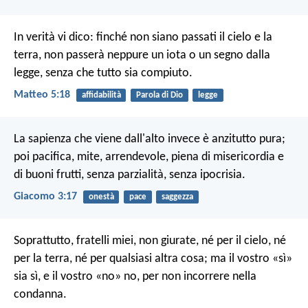
In verità vi dico: finché non siano passati il cielo e la
terra, non passerà neppure un iota o un segno dalla
legge, senza che tutto sia compiuto.
Matteo 5:18
affidabilità
Parola di Dio
legge
La sapienza che viene dall'alto invece è anzitutto pura;
poi pacifica, mite, arrendevole, piena di misericordia e
di buoni frutti, senza parzialità, senza ipocrisia.
Giacomo 3:17
onestà
pace
saggezza
Soprattutto, fratelli miei, non giurate, né per il cielo, né
per la terra, né per qualsiasi altra cosa; ma il vostro «sì»
sia sì, e il vostro «no» no, per non incorrere nella
condanna.