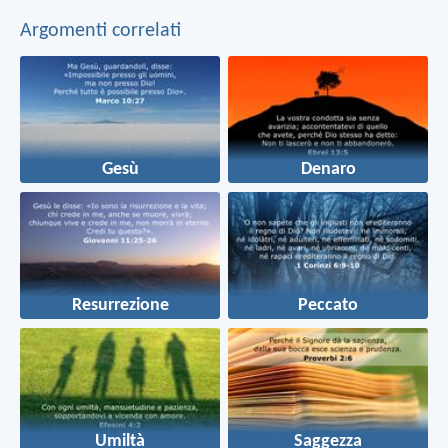
Argomenti correlati
Gesù
Denaro
Resurrezione
Peccato
Umiltà
Saggezza