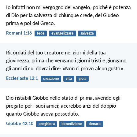
Io infatti non mi vergogno del vangelo, poiché è potenza
di Dio per la salvezza di chiunque crede, del Giudeo
prima e poi del Greco.
Romani 1:16
fede
evangelizzare
salvezza
Ricòrdati del tuo creatore
nei giorni della tua
giovinezza,
prima che vengano i giorni tristi
e giungano
gli anni di cui dovrai dire:
«Non ci provo alcun gusto».
Ecclesiaste 12:1
creazione
vita
gioia
Dio ristabilì Giobbe nello stato di prima, avendo egli
pregato per i suoi amici; accrebbe anzi del doppio
quanto Giobbe aveva posseduto.
Giobbe 42:10
preghiera
benedizione
denaro