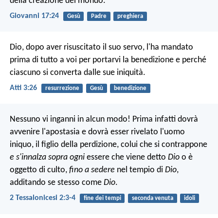
della creazione del mondo.
Giovanni 17:24
Gesù
Padre
preghiera
Dio, dopo aver risuscitato il suo servo, l'ha mandato
prima di tutto a voi per portarvi la benedizione e perché
ciascuno si converta dalle sue iniquità.
Atti 3:26
resurrezione
Gesù
benedizione
Nessuno vi inganni in alcun modo! Prima infatti dovrà
avvenire l'apostasia e dovrà esser rivelato l'uomo
iniquo, il figlio della perdizione, colui che si contrappone
e s'innalza sopra ogni
essere che viene detto
Dio
o è
oggetto di culto,
fino a sedere
nel tempio di
Dio
,
additando se stesso come
Dio
.
2 Tessalonicesi 2:3-4
fine dei tempi
seconda venuta
idoli