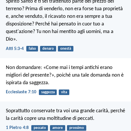
Spirito Santo e ti sei trattenuto parte del prezzo del
terreno? Prima di venderlo, non era forse tua proprietà
e, anche venduto, il ricavato non era sempre a tua
disposizione? Perché hai pensato in cuor tuo a
quest'azione? Tu non hai mentito agli uomini, ma a
Dio».
Atti 5:3-4
falso
denaro
onestà
Non domandare: «Come mai i tempi antichi erano
migliori del presente?», poiché una tale domanda non è
ispirata da saggezza.
Ecclesiaste 7:10
saggezza
vita
Soprattutto conservate tra voi una grande carità, perché
la carità copre una moltitudine di peccati.
1 Pietro 4:8
peccato
amore
prossimo