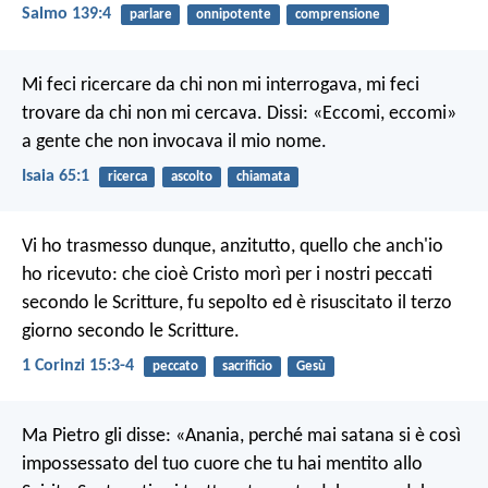
Salmo 139:4
parlare
onnipotente
comprensione
Mi feci ricercare da chi non mi interrogava,
mi feci
trovare da chi non mi cercava.
Dissi: «Eccomi, eccomi»
a gente che non invocava il mio nome.
Isaia 65:1
ricerca
ascolto
chiamata
Vi ho trasmesso dunque, anzitutto, quello che anch'io
ho ricevuto: che cioè Cristo morì per i nostri peccati
secondo le Scritture, fu sepolto ed è risuscitato il terzo
giorno secondo le Scritture.
1 Corinzi 15:3-4
peccato
sacrificio
Gesù
Ma Pietro gli disse: «Anania, perché mai satana si è così
impossessato del tuo cuore che tu hai mentito allo