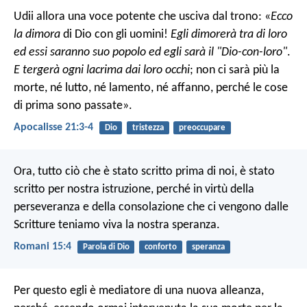
Udii allora una voce potente che usciva dal trono:
«
Ecco
la dimora
di Dio con gli uomini!
Egli dimorerà tra di loro
ed essi saranno suo popolo
ed egli sarà il "Dio-con-loro"
.
E tergerà ogni lacrima dai loro occhi
;
non ci sarà più la
morte,
né lutto, né lamento, né affanno,
perché le cose
di prima sono passate».
Apocalisse 21:3-4
Dio
tristezza
preoccupare
Ora, tutto ciò che è stato scritto prima di noi, è stato
scritto per nostra istruzione, perché in virtù della
perseveranza e della consolazione che ci vengono dalle
Scritture teniamo viva la nostra speranza.
Romani 15:4
Parola di Dio
conforto
speranza
Per questo egli è mediatore di una nuova alleanza,