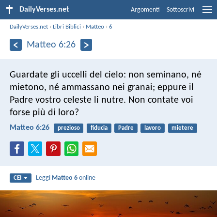
DailyVerses.net
Argomenti
Sottoscrivi
DailyVerses.net
›
Libri Biblici
›
Matteo
›
6
Matteo 6:26
Guardate gli uccelli del cielo: non seminano, né
mietono, né ammassano nei granai; eppure il
Padre vostro celeste li nutre. Non contate voi
forse più di loro?
Matteo 6:26
prezioso
fiducia
Padre
lavoro
mietere
Leggi
Matteo 6
online
CEI