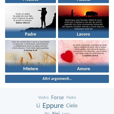
Padre
Lavoro
Mietere
Amore
Altri argomenti…
Forse
Vostro
Padre
Eppure
Li
Cielo
Più
Loro