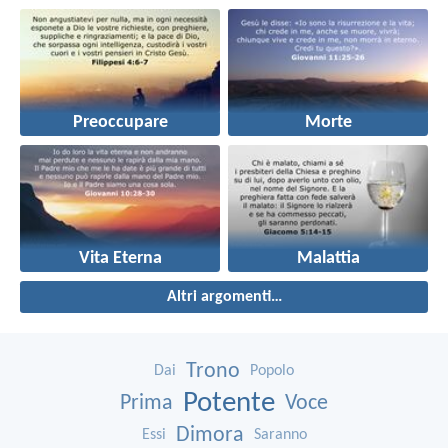
Preoccupare
Morte
Vita Eterna
Malattia
Altri argomenti…
Trono
Dai
Popolo
Potente
Prima
Voce
Dimora
Essi
Saranno