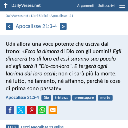
DailyVerses.net
Argomenti
Sottoscrivi
DailyVerses.net
›
Libri Biblici
›
Apocalisse
›
21
Apocalisse 21:3-4
Udii allora una voce potente che usciva dal
trono:
«
Ecco la dimora
di Dio con gli uomini!
Egli
dimorerà tra di loro
ed essi saranno suo popolo
ed egli sarà il "Dio-con-loro"
.
E tergerà ogni
lacrima dai loro occhi
;
non ci sarà più la morte,
né lutto, né lamento, né affanno,
perché le cose
di prima sono passate».
Apocalisse 21:3-4
Dio
tristezza
preoccupare
morte
vita eterna
malattia
Leggi
Apocalisse 21
online
CEI