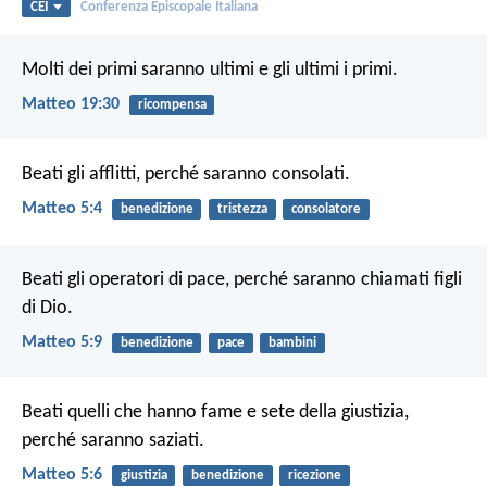
CEI
Conferenza Episcopale Italiana
Molti dei primi saranno ultimi e gli ultimi i primi.
Matteo 19:30
ricompensa
Beati gli afflitti,
perché saranno consolati.
Matteo 5:4
benedizione
tristezza
consolatore
Beati gli operatori di pace,
perché saranno chiamati figli
di Dio.
Matteo 5:9
benedizione
pace
bambini
Beati quelli che hanno fame e sete della giustizia,
perché saranno saziati.
Matteo 5:6
giustizia
benedizione
ricezione