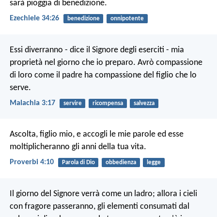
sarà pioggia di benedizione.
Ezechiele 34:26
benedizione
onnipotente
Essi diverranno - dice il Signore degli eserciti - mia
proprietà nel giorno che io preparo. Avrò compassione
di loro come il padre ha compassione del figlio che lo
serve.
Malachia 3:17
servire
ricompensa
salvezza
Ascolta, figlio mio, e accogli le mie parole
ed esse
moltiplicheranno gli anni della tua vita.
Proverbi 4:10
Parola di Dio
obbedienza
legge
Il giorno del Signore verrà come un ladro; allora i cieli
con fragore passeranno, gli elementi consumati dal