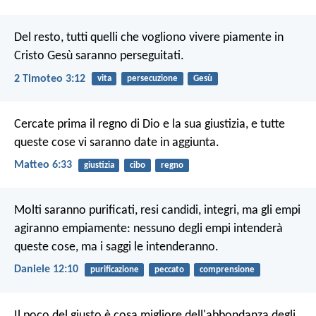
Del resto, tutti quelli che vogliono vivere piamente in
Cristo Gesù saranno perseguitati.
2 Timoteo 3:12
vita
persecuzione
Gesù
Cercate prima il regno di Dio e la sua giustizia, e tutte
queste cose vi saranno date in aggiunta.
Matteo 6:33
giustizia
cibo
regno
Molti saranno purificati, resi candidi, integri, ma gli empi
agiranno empiamente: nessuno degli empi intenderà
queste cose, ma i saggi le intenderanno.
Daniele 12:10
purificazione
peccato
comprensione
Il poco del giusto è cosa migliore
dell'abbondanza degli