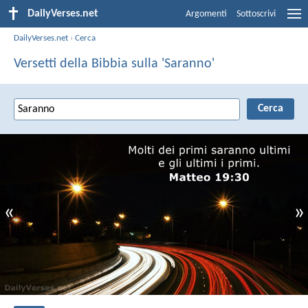
DailyVerses.net
Argomenti
Sottoscrivi
DailyVerses.net
›
Cerca
Versetti della Bibbia sulla 'Saranno'
«
»