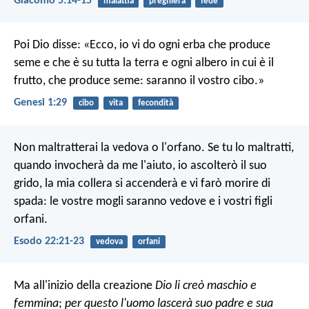
Giacomo 5:14-15
malattia
preghiera
fede
Poi Dio disse: «Ecco, io vi do ogni erba che produce
seme e che è su tutta la terra e ogni albero in cui è il
frutto, che produce seme: saranno il vostro cibo.»
Genesi 1:29
cibo
vita
fecondità
Non maltratterai la vedova o l'orfano. Se tu lo maltratti,
quando invocherà da me l'aiuto, io ascolterò il suo
grido, la mia collera si accenderà e vi farò morire di
spada: le vostre mogli saranno vedove e i vostri figli
orfani.
Esodo 22:21-23
vedova
orfani
Ma all'inizio della creazione
Dio li creò maschio e
femmina
;
per questo l'uomo lascerà suo padre e sua