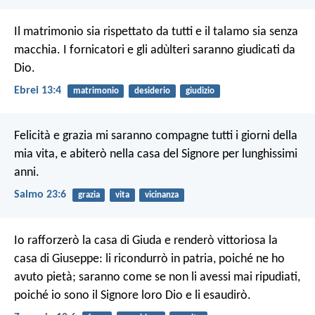
Il matrimonio sia rispettato da tutti e il talamo sia senza
macchia. I fornicatori e gli adùlteri saranno giudicati da
Dio.
Ebrei 13:4
matrimonio
desiderio
giudizio
Felicità e grazia mi saranno compagne
tutti i giorni della
mia vita,
e abiterò nella casa del Signore
per lunghissimi
anni.
Salmo 23:6
grazia
vita
vicinanza
Io rafforzerò la casa di Giuda
e renderò vittoriosa la
casa di Giuseppe:
li ricondurrò in patria, poiché ne ho
avuto pietà;
saranno come se non li avessi mai ripudiati,
poiché io sono il Signore loro Dio
e li esaudirò.