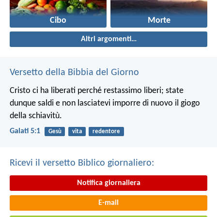
Cibo
Morte
Altri argomenti…
Versetto della Bibbia del Giorno
Cristo ci ha liberati perché restassimo liberi; state
dunque saldi e non lasciatevi imporre di nuovo il giogo
della schiavitù.
Galati 5:1
Gesù
vita
redentore
Ricevi il versetto Biblico giornaliero:
Notifica giornaliera
E-mail