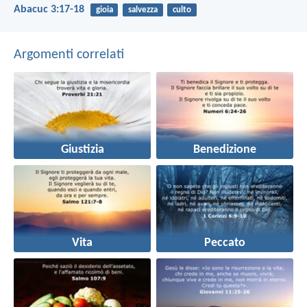
Abacuc 3:17-18
gioia
salvezza
culto
Argomenti correlati
Giustizia
Benedizione
Vita
Peccato