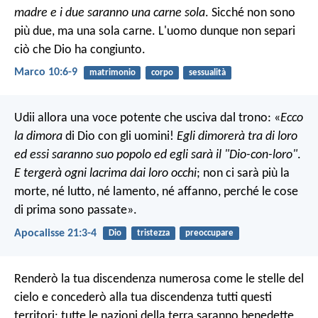
madre e i due saranno una carne sola
. Sicché non sono
più due, ma una sola carne. L'uomo dunque non separi
ciò che Dio ha congiunto.
Marco 10:6-9
matrimonio
corpo
sessualità
Udii allora una voce potente che usciva dal trono:
«
Ecco
la dimora
di Dio con gli uomini!
Egli dimorerà tra di loro
ed essi saranno suo popolo
ed egli sarà il "Dio-con-loro"
.
E tergerà ogni lacrima dai loro occhi
;
non ci sarà più la
morte,
né lutto, né lamento, né affanno,
perché le cose
di prima sono passate».
Apocalisse 21:3-4
Dio
tristezza
preoccupare
Renderò la tua discendenza numerosa come le stelle del
cielo e concederò alla tua discendenza tutti questi
territori: tutte le nazioni della terra saranno benedette