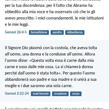
per la tua discendenza; per il fatto che Abramo ha
obbedito alla mia voce e ha osservato ciò che io gli
avevo prescritto: i miei comandamenti, le mie istituzioni
e le mie leggi.
Genesi 26:4-5
benedizione
ascolto
obbedienza
Il Signore Dio plasmò con la costola, che aveva tolta
all'uomo, una donna e la condusse all'uomo. Allora
l'uomo disse: «Questa volta essa è carne dalla mia
carne e osso dalle mie ossa. La si chiamerà donna
perché dall'uomo è stata tolta». Per questo l'uomo
abbandonerà suo padre e sua madre e si unirà a sua
moglie e i due saranno una sola carne.
Genesi 2:22-24
matrimonio
creazione
corpo