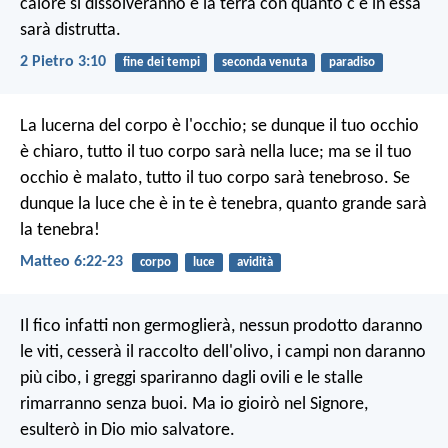
calore si dissolveranno e la terra con quanto c'è in essa
sarà distrutta.
2 Pietro 3:10
fine dei tempi
seconda venuta
paradiso
La lucerna del corpo è l'occhio; se dunque il tuo occhio
è chiaro, tutto il tuo corpo sarà nella luce; ma se il tuo
occhio è malato, tutto il tuo corpo sarà tenebroso. Se
dunque la luce che è in te è tenebra, quanto grande sarà
la tenebra!
Matteo 6:22-23
corpo
luce
avidità
Il fico infatti non germoglierà,
nessun prodotto daranno
le viti,
cesserà il raccolto dell'olivo,
i campi non daranno
più cibo,
i greggi spariranno dagli ovili
e le stalle
rimarranno senza buoi.
Ma io gioirò nel Signore,
esulterò in Dio mio salvatore.