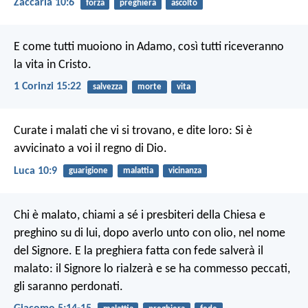
Zaccaria 10:6
forza
preghiera
ascolto
E come tutti muoiono in Adamo, così tutti riceveranno
la vita in Cristo.
1 Corinzi 15:22
salvezza
morte
vita
Curate i malati che vi si trovano, e dite loro: Si è
avvicinato a voi il regno di Dio.
Luca 10:9
guarigione
malattia
vicinanza
Chi è malato, chiami a sé i presbiteri della Chiesa e
preghino su di lui, dopo averlo unto con olio, nel nome
del Signore. E la preghiera fatta con fede salverà il
malato: il Signore lo rialzerà e se ha commesso peccati,
gli saranno perdonati.