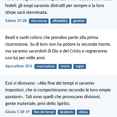
fedeli;
gli empi saranno distrutti per sempre
e la loro
stirpe sarà sterminata.
Salmo 37:28
vita eterna
affidabilità
giustizia
Beati e santi coloro che prendon parte alla prima
risurrezione. Su di loro non ha potere la seconda morte,
ma saranno sacerdoti di Dio e del Cristo e regneranno
con lui per mille anni.
Apocalisse 20:6
resurrezione
morte
regno
Essi vi dicevano: «Alla fine dei tempi vi saranno
impostori, che si comporteranno secondo le loro empie
passioni». Tali sono quelli che provocano divisioni,
gente materiale, privi dello Spirito.
Giuda 1:18-19
fine dei tempi
desiderio
chiesa