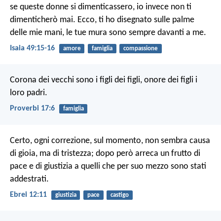
se queste donne si dimenticassero,
io invece non ti
dimenticherò mai.
Ecco, ti ho disegnato sulle palme
delle mie mani,
le tue mura sono sempre davanti a me.
Isaia 49:15-16
amore
famiglia
compassione
Corona dei vecchi sono i figli dei figli,
onore dei figli i
loro padri.
Proverbi 17:6
famiglia
Certo, ogni correzione, sul momento, non sembra causa
di gioia, ma di tristezza; dopo però arreca un frutto di
pace e di giustizia a quelli che per suo mezzo sono stati
addestrati.
Ebrei 12:11
giustizia
pace
castigo