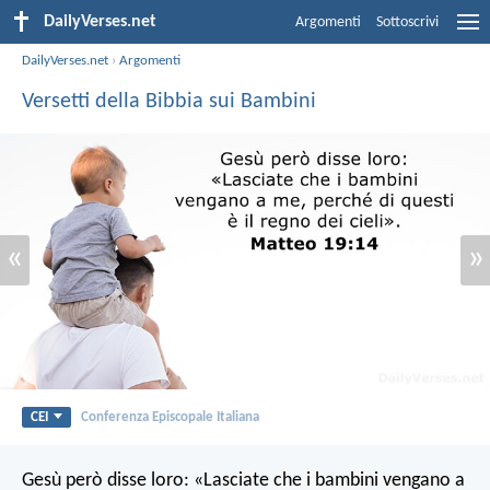
DailyVerses.net
Argomenti
Sottoscrivi
DailyVerses.net
›
Argomenti
Versetti della Bibbia sui Bambini
«
»
CEI
Conferenza Episcopale Italiana
Gesù però disse loro: «Lasciate che i bambini vengano a