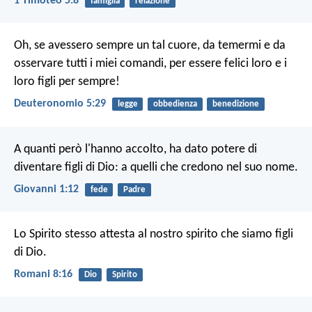
1 Timoteo 5:8
famiglia
relazione
Oh, se avessero sempre un tal cuore, da temermi e da
osservare tutti i miei comandi, per essere felici loro e i
loro figli per sempre!
Deuteronomio 5:29
legge
obbedienza
benedizione
A quanti però l'hanno accolto, ha dato potere di
diventare figli di Dio: a quelli che credono nel suo nome.
Giovanni 1:12
fede
Padre
Lo Spirito stesso attesta al nostro spirito che siamo figli
di Dio.
Romani 8:16
Dio
Spirito