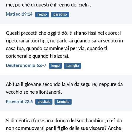
me, perché di questi è il regno dei cieli».
Matteo 19:14
regno
paradiso
Questi precetti che oggi ti dò, ti stiano fissi nel cuore; li
ripeterai ai tuoi figli, ne parlerai quando sarai seduto in
casa tua, quando camminerai per via, quando ti
coricherai e quando ti alzerai.
Deuteronomio 6:6-7
legge
famiglia
Abitua il giovane secondo la via da seguire;
neppure da
vecchio se ne allontanerà.
Proverbi 22:6
giustizia
famiglia
Si dimentica forse una donna del suo bambino,
così da
non commuoversi per il figlio delle sue viscere?
Anche