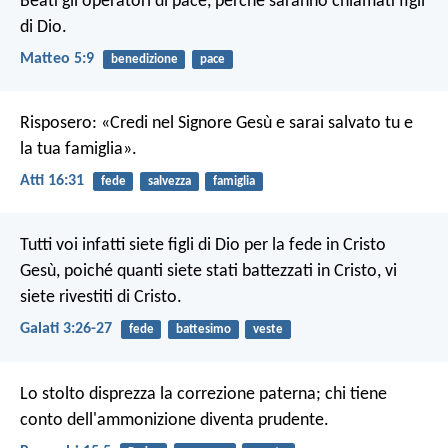
Beati gli operatori di pace,
perché saranno chiamati figli
di Dio.
Matteo 5:9
benedizione
pace
Risposero: «Credi nel Signore Gesù e sarai salvato tu e
la tua famiglia».
Atti 16:31
fede
salvezza
famiglia
Tutti voi infatti siete figli di Dio per la fede in Cristo
Gesù, poiché quanti siete stati battezzati in Cristo, vi
siete rivestiti di Cristo.
Galati 3:26-27
fede
battesimo
veste
Lo stolto disprezza la correzione paterna;
chi tiene
conto dell'ammonizione diventa prudente.