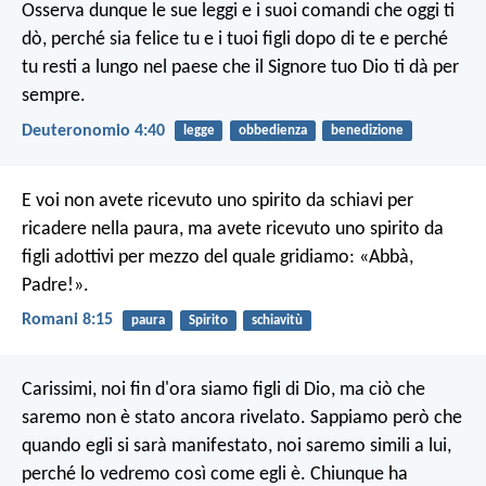
Osserva dunque le sue leggi e i suoi comandi che oggi ti
dò, perché sia felice tu e i tuoi figli dopo di te e perché
tu resti a lungo nel paese che il Signore tuo Dio ti dà per
sempre.
Deuteronomio 4:40
legge
obbedienza
benedizione
E voi non avete ricevuto uno spirito da schiavi per
ricadere nella paura, ma avete ricevuto uno spirito da
figli adottivi per mezzo del quale gridiamo: «Abbà,
Padre!».
Romani 8:15
paura
Spirito
schiavitù
Carissimi, noi fin d'ora siamo figli di Dio, ma ciò che
saremo non è stato ancora rivelato. Sappiamo però che
quando egli si sarà manifestato, noi saremo simili a lui,
perché lo vedremo così come egli è. Chiunque ha