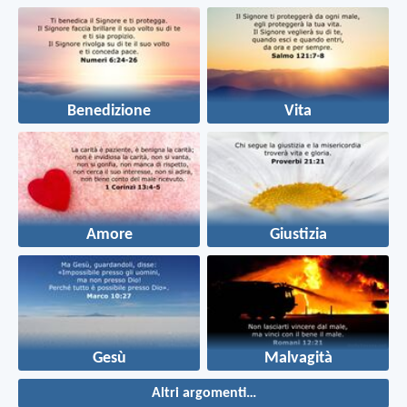
Benedizione
Vita
Amore
Giustizia
Gesù
Malvagità
Altri argomenti…