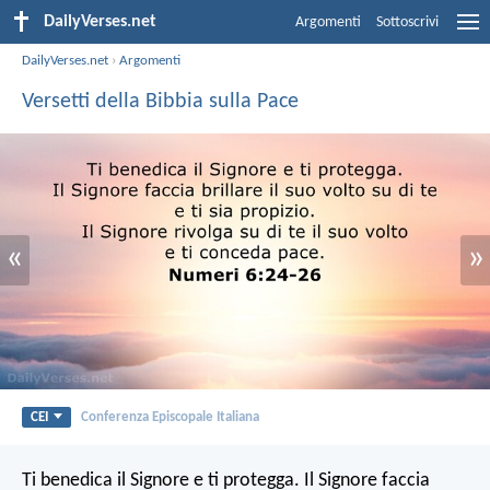
DailyVerses.net
Argomenti
Sottoscrivi
DailyVerses.net
›
Argomenti
Versetti della Bibbia sulla Pace
«
»
CEI
Conferenza Episcopale Italiana
Ti benedica il Signore e ti protegga.
Il Signore faccia