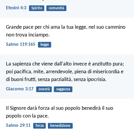
Efesini 4:3
Spirito
comunità
Grande pace per chi ama la tua legge,
nel suo cammino
non trova inciampo.
Salmo 119:165
legge
La sapienza che viene dall'alto invece è anzitutto pura;
poi pacifica, mite, arrendevole, piena di misericordia e
di buoni frutti, senza parzialità, senza ipocrisia.
Giacomo 3:17
onestà
saggezza
Il Signore darà forza al suo popolo
benedirà il suo
popolo con la pace.
Salmo 29:11
forza
benedizione