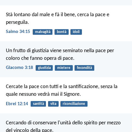
Stà lontano dal male e fà il bene,
cerca la pace e
perseguila.
Salmo 34:15
malvagità
bontà
idoli
Un frutto di giustizia viene seminato nella pace per
coloro che fanno opera di pace.
Giacomo 3:18
giustizia
mietere
fecondità
Cercate la pace con tutti e la santificazione, senza la
quale nessuno vedrà mai il Signore.
Ebrei 12:14
santità
vita
riconciliazione
Cercando di conservare l'unità dello spirito per mezzo
del vincolo della pace.