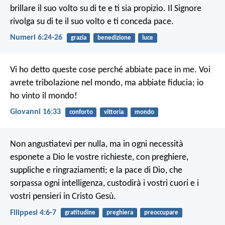
brillare il suo volto su di te e ti sia propizio.
Il Signore
rivolga su di te il suo volto e ti conceda pace.
Numeri 6:24-26
grazia
benedizione
luce
Vi ho detto queste cose perché abbiate pace in me. Voi
avrete tribolazione nel mondo, ma abbiate fiducia; io
ho vinto il mondo!
Giovanni 16:33
conforto
vittoria
mondo
Non angustiatevi per nulla, ma in ogni necessità
esponete a Dio le vostre richieste, con preghiere,
suppliche e ringraziamenti; e la pace di Dio, che
sorpassa ogni intelligenza, custodirà i vostri cuori e i
vostri pensieri in Cristo Gesù.
Filippesi 4:6-7
gratitudine
preghiera
preoccupare