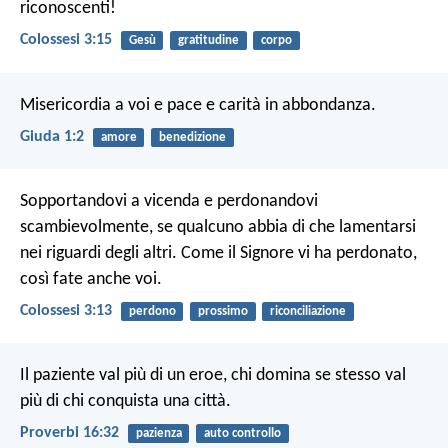
riconoscenti!
Colossesi 3:15
Gesù
gratitudine
corpo
Misericordia a voi e pace e carità in abbondanza.
Giuda 1:2
amore
benedizione
Sopportandovi a vicenda e perdonandovi
scambievolmente, se qualcuno abbia di che lamentarsi
nei riguardi degli altri. Come il Signore vi ha perdonato,
così fate anche voi.
Colossesi 3:13
perdono
prossimo
riconciliazione
Il paziente val più di un eroe,
chi domina se stesso val
più di chi conquista una città.
Proverbi 16:32
pazienza
auto controllo