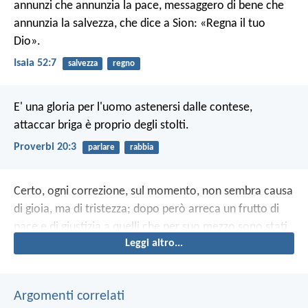
annunzi
che annunzia la pace,
messaggero di bene che
annunzia la salvezza,
che dice a Sion: «Regna il tuo
Dio».
Isaia 52:7
salvezza
regno
E' una gloria per l'uomo astenersi dalle contese,
attaccar briga è proprio degli stolti.
Proverbi 20:3
parlare
rabbia
Certo, ogni correzione, sul momento, non sembra causa
di gioia, ma di tristezza; dopo però arreca un frutto di
pace e di giustizia a quelli che per suo mezzo sono stati
Leggi altro...
addestrati.
Argomenti correlati