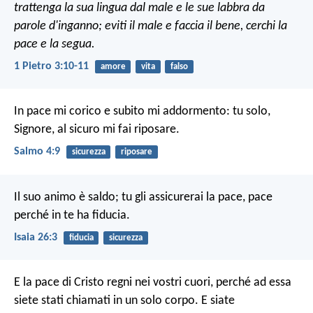
trattenga la sua lingua dal male
e le sue labbra da
parole d'inganno;
eviti il male e faccia il bene,
cerchi la
pace e la segua.
1 Pietro 3:10-11
amore
vita
falso
In pace mi corico e subito mi addormento:
tu solo,
Signore, al sicuro mi fai riposare.
Salmo 4:9
sicurezza
riposare
Il suo animo è saldo;
tu gli assicurerai la pace,
pace
perché in te ha fiducia.
Isaia 26:3
fiducia
sicurezza
E la pace di Cristo regni nei vostri cuori, perché ad essa
siete stati chiamati in un solo corpo. E siate