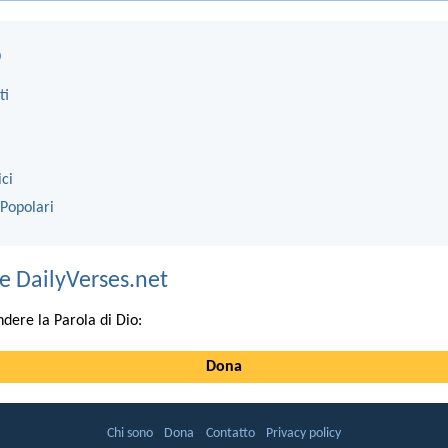
o
ti
ici
 Popolari
e DailyVerses.net
ndere la Parola di Dio:
Dona
Chi sono
Dona
Contatto
Privacy policy