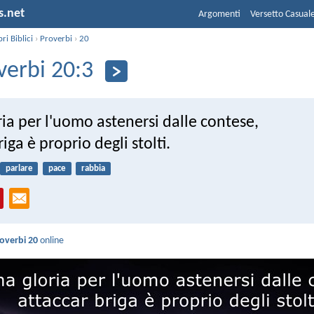
s.net
Argomenti
Versetto Casual
bri Biblici
›
Proverbi
›
20
verbi 20:3
ria per l'uomo astenersi dalle contese,
iga è proprio degli stolti.
parlare
pace
rabbia
overbi 20
online