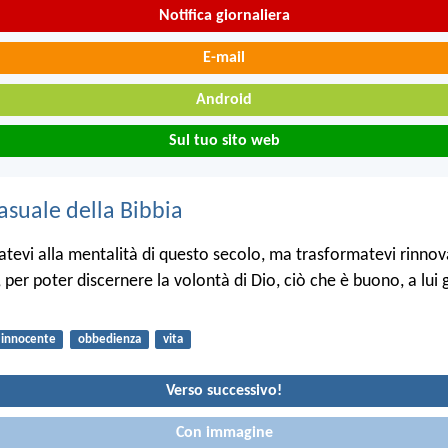
Notifica giornaliera
E-mail
Android
Sul tuo sito web
asuale della Bibbia
evi alla mentalità di questo secolo, ma trasformatevi rinnov
per poter discernere la volontà di Dio, ciò che è buono, a lui 
innocente
obbedienza
vita
Verso successivo!
Con immagine