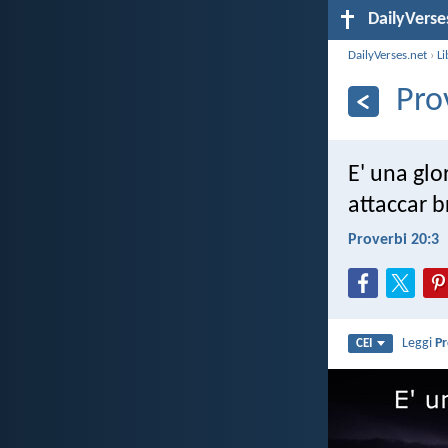
DailyVerse
DailyVerses.net
›
Li
Pro
E' una glo
attaccar br
Proverbi 20:3
Leggi
Pr
CEI