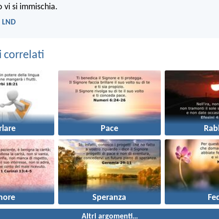
 vi si immischia.
- LND
correlati
rlare
Pace
Rab
more
Speranza
Fe
Altri argomenti…