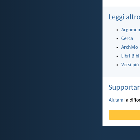
Leggi altr
Argomen
Cerca
Archivio
Libri Bibl
Versi più
Supportar
Aiutami
a diffo