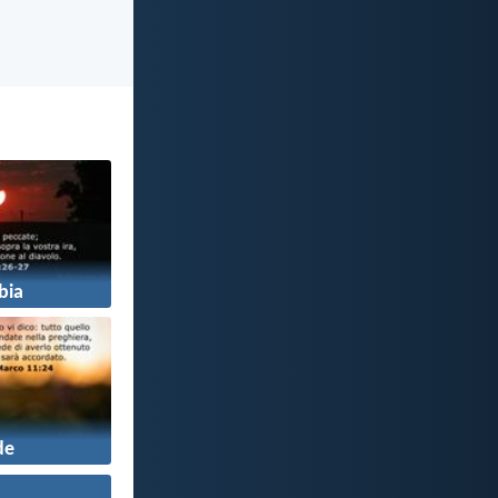
bia
de