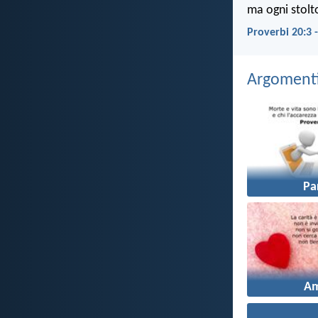
ma ogni stolto
Proverbi 20:3 
Argomenti 
Pa
A