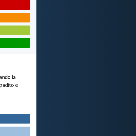
ando la
gradito e