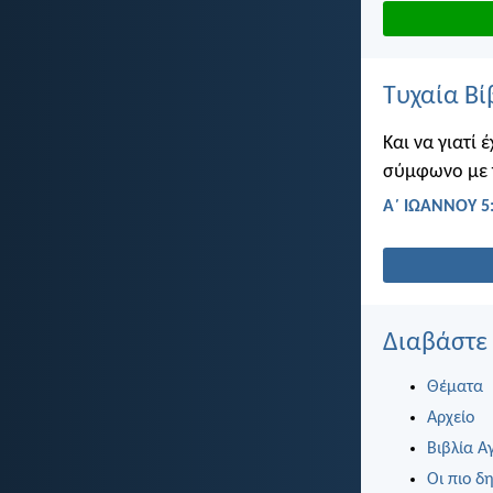
Τυχαία Βί
Και να γιατί
σύμφωνο με τ
Α΄ ΙΩΑΝΝΟΥ 5
Διαβάστε
Θέματα
Αρχείο
Βιβλία Α
Οι πιο δη