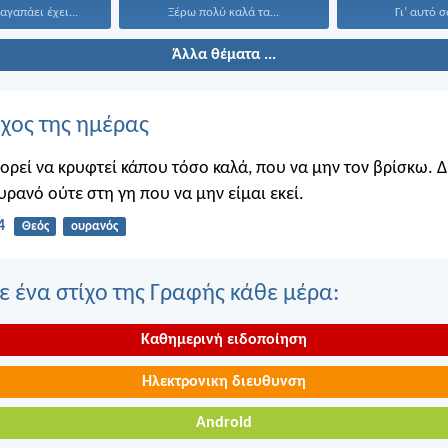
αγαπάει έχει...
Ξέρω πολύ καλά τα...
Γι’ αυτό σ
Άλλα θέματα ...
ίχος της ημέρας
πορεί να κρυφτεί κάπου τόσο καλά, που να μην τον βρίσκω. 
υρανό ούτε στη γη που να μην είμαι εκεί.
4
Θεός
ουρανός
 ένα στίχο της Γραφής κάθε μέρα:
Καθημερινή ειδοποίηση
Ηλεκτρονικη διευθυνση
Android