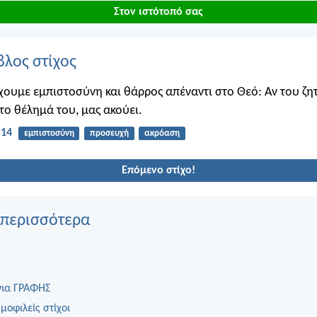
Στον ιστότοπό σας
βλος στίχος
 έχουμε εμπιστοσύνη και θάρρος απέναντι στο Θεό: Αν του ζη
ο θέλημά του, μας ακούει.
:14
εμπιστοσύνη
προσευχή
ακρόαση
Επόμενο στίχο!
 περισσότερα
για ΓΡΑΦΗΣ
μοφιλείς στίχοι