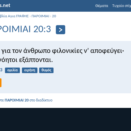
s.net
Θέματα
Τυχαίο στί
ιβλία Αγια ΓΡΑΦΗΣ
›
ΠΑΡΟΙΜΙΑΙ
›
20
ΟΙΜΙΑΙ 20:3
ι για τον άνθρωπο φιλονικίες ν’ αποφεύγει·
νόητοι εξάπτονται.
:3
ομιλία
ειρήνη
θυμός
στε
ΠΑΡΟΙΜΙΑΙ 20
στο διαδίκτυο