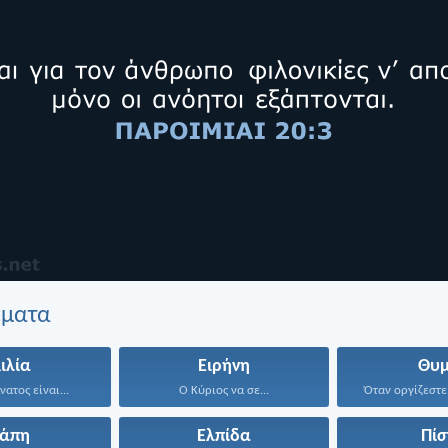
έματα
ιλία
Ειρήνη
Θυμ
ατος είναι...
Ο Κύριος να σε...
Όταν οργίζεστε,
γάπη
Ελπίδα
Πίσ