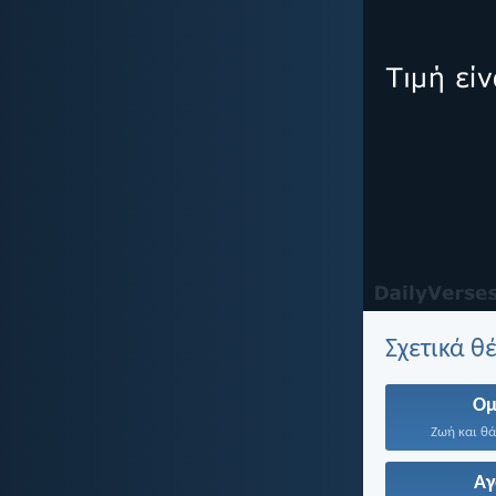
Σχετικά θ
Ομ
Ζωή και θάν
Α