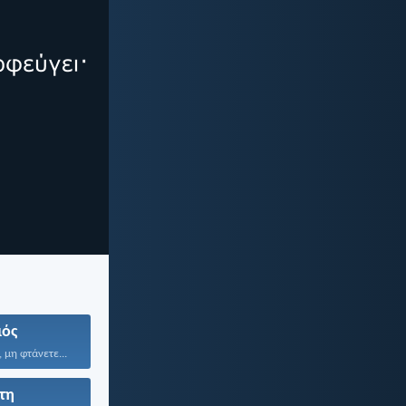
ός
 μη φτάνετε...
τη