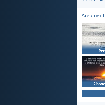
Colossesi 3:13 
Argomenti 
Pe
Riconc