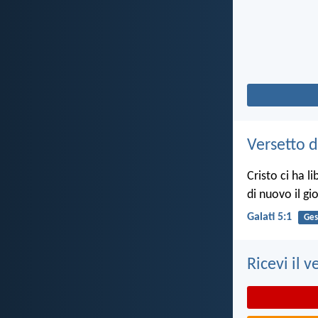
Versetto d
Cristo ci ha l
di nuovo il gi
Galati 5:1
Ges
Ricevi il v