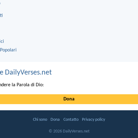
o
ti
ici
 Popolari
e DailyVerses.net
ndere la Parola di Dio:
Dona
Chi sono
Dona
Contatto
Privacy policy
© 2026 DailyVerses.net