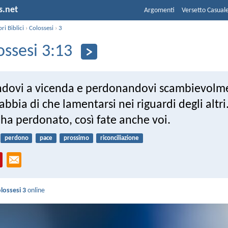
s.net
Argomenti
Versetto Casual
bri Biblici
›
Colossesi
›
3
ossesi 3:13
dovi a vicenda e perdonandovi scambievolme
bbia di che lamentarsi nei riguardi degli altri
 ha perdonato, così fate anche voi.
perdono
pace
prossimo
riconciliazione
lossesi 3
online