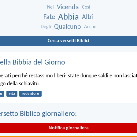
Vicenda
Nei
Così
Abbia
Fate
Altri
Qualcuno
Degli
Anche
Cerca versetti Biblici
ella Bibbia del Giorno
iberati perché restassimo liberi; state dunque saldi e non lasci
ogo della schiavitù.
ù
vita
redentore
ersetto Biblico giornaliero:
Notifica giornaliera