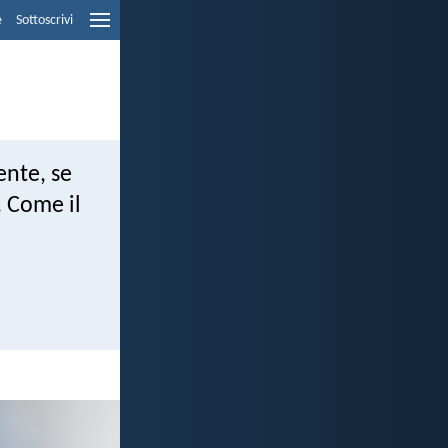
e
Sottoscrivi
nte, se
. Come il