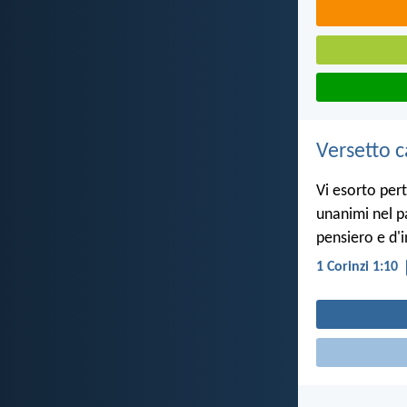
Versetto c
Vi esorto pert
unanimi nel pa
pensiero e d'i
1 Corinzi 1:10