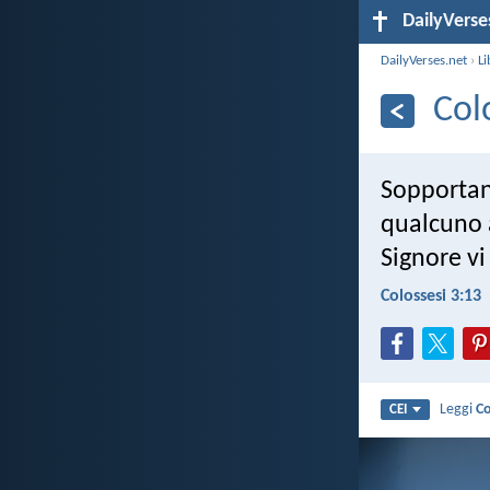
DailyVerse
DailyVerses.net
›
Li
Col
Sopportan
qualcuno a
Signore vi
Colossesi 3:13
Leggi
Co
CEI