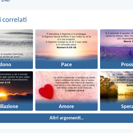
- LND
correlati
rdono
Pace
Pros
iliazione
Amore
Sper
Altri argomenti…