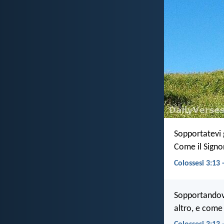
Sopportatevi g
Come il Signor
Colossesi 3:13
Sopportandovi
altro, e come 