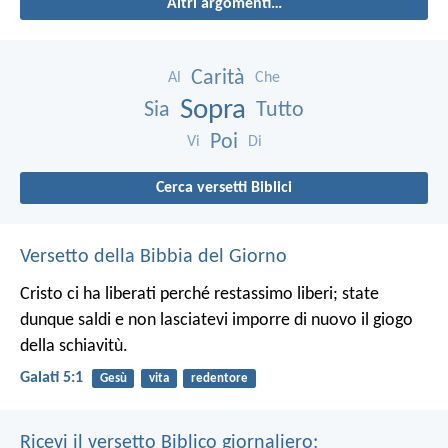
Altri argomenti…
Carità
Al
Che
Sopra
Sia
Tutto
Poi
Vi
Di
Cerca versetti Biblici
Versetto della Bibbia del Giorno
Cristo ci ha liberati perché restassimo liberi; state
dunque saldi e non lasciatevi imporre di nuovo il giogo
della schiavitù.
Galati 5:1
Gesù
vita
redentore
Ricevi il versetto Biblico giornaliero: