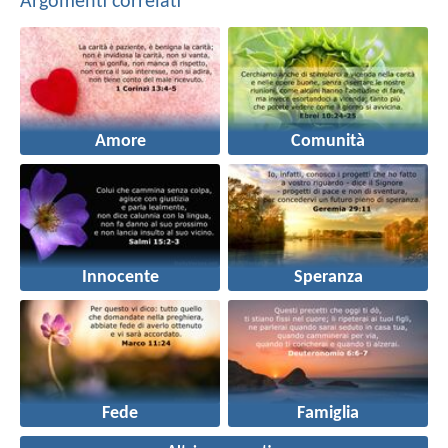
Argomenti correlati
Amore
Comunità
Innocente
Speranza
Fede
Famiglia