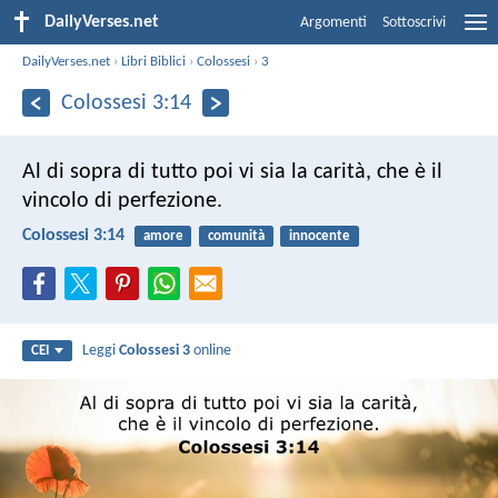
DailyVerses.net
Argomenti
Sottoscrivi
DailyVerses.net
›
Libri Biblici
›
Colossesi
›
3
Colossesi 3:14
Al di sopra di tutto poi vi sia la carità, che è il
vincolo di perfezione.
Colossesi 3:14
amore
comunità
innocente
Leggi
Colossesi 3
online
CEI