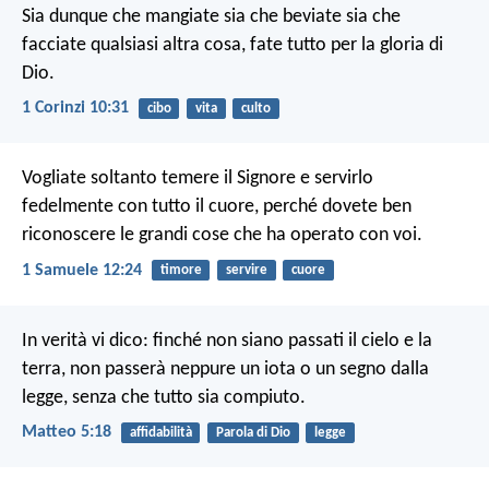
Sia dunque che mangiate sia che beviate sia che
facciate qualsiasi altra cosa, fate tutto per la gloria di
Dio.
1 Corinzi 10:31
cibo
vita
culto
Vogliate soltanto temere il Signore e servirlo
fedelmente con tutto il cuore, perché dovete ben
riconoscere le grandi cose che ha operato con voi.
1 Samuele 12:24
timore
servire
cuore
In verità vi dico: finché non siano passati il cielo e la
terra, non passerà neppure un iota o un segno dalla
legge, senza che tutto sia compiuto.
Matteo 5:18
affidabilità
Parola di Dio
legge