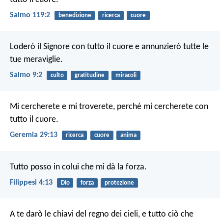
Salmo 119:2
benedizione
ricerca
cuore
Loderò il Signore con tutto il cuore
e annunzierò tutte le
tue meraviglie.
Salmo 9:2
culto
gratitudine
miracoli
Mi cercherete e mi troverete, perché mi cercherete con
tutto il cuore.
Geremia 29:13
ricerca
cuore
anima
Tutto posso in colui che mi dà la forza.
Filippesi 4:13
Dio
forza
protezione
A te darò le chiavi del regno dei cieli, e tutto ciò che