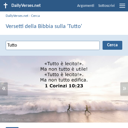
DailyVerses.net
Argomenti
Sottoscrivi
DailyVerses.net
›
Cerca
Versetti della Bibbia sulla 'Tutto'
«
»