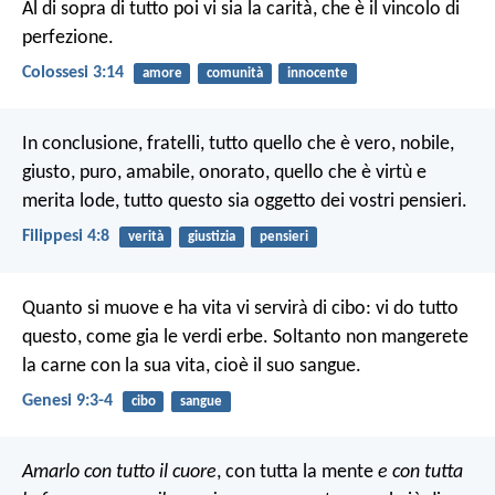
Al di sopra di tutto poi vi sia la carità, che è il vincolo di
perfezione.
Colossesi 3:14
amore
comunità
innocente
In conclusione, fratelli, tutto quello che è vero, nobile,
giusto, puro, amabile, onorato, quello che è virtù e
merita lode, tutto questo sia oggetto dei vostri pensieri.
Filippesi 4:8
verità
giustizia
pensieri
Quanto si muove e ha vita vi servirà di cibo: vi do tutto
questo, come gia le verdi erbe. Soltanto non mangerete
la carne con la sua vita, cioè il suo sangue.
Genesi 9:3-4
cibo
sangue
Amarlo con tutto il cuore
, con tutta la mente
e con tutta