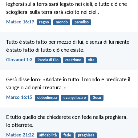
legherai sulla terra sarà legato nei cieli, e tutto ciò che
scioglierai sulla terra sarà sciolto nei cieli.
Matteo 16:19
regno
mondo
paradiso
Tutto è stato fatto per mezzo di lui, e senza di lui niente
è stato fatto di tutto ciò che esiste.
Giovanni 1:3
Parola di Dio
creazione
vita
Gesù disse loro: «Andate in tutto il mondo e predicate il
vangelo ad ogni creatura.»
Marco 16:15
obbedienza
evangelizzare
Gesù
E tutto quello che chiederete con fede nella preghiera,
lo otterrete.
Matteo 21:22
affidabilità
fede
preghiera