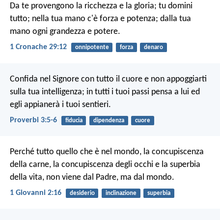
Da te provengono la ricchezza e la gloria; tu domini
tutto; nella tua mano c'è forza e potenza; dalla tua
mano ogni grandezza e potere.
1 Cronache 29:12
onnipotente
forza
denaro
Confida nel Signore con tutto il cuore
e non appoggiarti
sulla tua intelligenza;
in tutti i tuoi passi pensa a lui
ed
egli appianerà i tuoi sentieri.
Proverbi 3:5-6
fiducia
dipendenza
cuore
Perché tutto quello che è nel mondo, la concupiscenza
della carne, la concupiscenza degli occhi e la superbia
della vita, non viene dal Padre, ma dal mondo.
1 Giovanni 2:16
desiderio
inclinazione
superbia