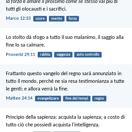
la forza
e
amare il prossimo come se stesso
val più di
tutti gli olocausti e i sacrifici.
Marco 12:33
cuore
mente
forza
Lo stolto dà sfogo a tutto il suo malanimo,
il saggio alla
fine lo sa calmare.
Proverbi 29:11
rabbia
saggezza
auto controllo
Frattanto questo vangelo del regno sarà annunziato in
tutto il mondo, perché ne sia resa testimonianza a tutte
le genti; e allora verrà la fine.
Matteo 24:14
evangelizzare
fine dei tempi
regno
Principio della sapienza: acquista la sapienza;
a costo di
tutto ciò che possiedi
acquista l'intelligenza.