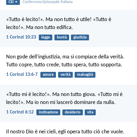
CEI
Conferenza Episcopale Italiana
«Tutto è lecito!». Ma non tutto è utile! «Tutto è
lecito!». Ma non tutto edifica.
1 Corinzi 10:23
legge
bontà
giustizia
Non gode dell'ingiustizia, ma si compiace della verità.
Tutto copre, tutto crede, tutto spera, tutto sopporta.
1 Corinzi 13:6-7
amore
verità
malvagità
«Tutto mi è lecito!». Ma non tutto giova. «Tutto mi è
lecito!». Ma io non mi lascerò dominare da nulla.
1 Corinzi 6:12
inclinazione
desiderio
vita
Il nostro Dio è nei cieli,
egli opera tutto ciò che vuole.