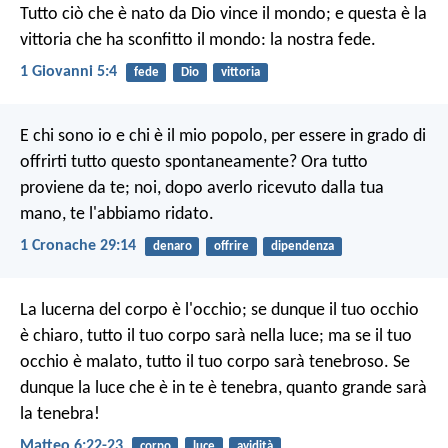
Tutto ciò che è nato da Dio vince il mondo; e questa è la
vittoria che ha sconfitto il mondo: la nostra fede.
1 Giovanni 5:4
fede
Dio
vittoria
E chi sono io e chi è il mio popolo, per essere in grado di
offrirti tutto questo spontaneamente? Ora tutto
proviene da te; noi, dopo averlo ricevuto dalla tua
mano, te l'abbiamo ridato.
1 Cronache 29:14
denaro
offrire
dipendenza
La lucerna del corpo è l'occhio; se dunque il tuo occhio
è chiaro, tutto il tuo corpo sarà nella luce; ma se il tuo
occhio è malato, tutto il tuo corpo sarà tenebroso. Se
dunque la luce che è in te è tenebra, quanto grande sarà
la tenebra!
Matteo 6:22-23
corpo
luce
avidità