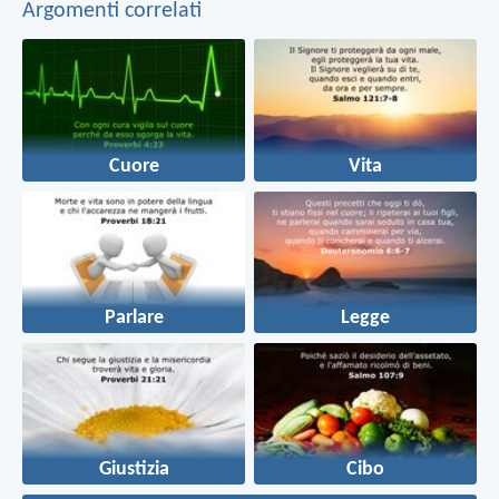
Argomenti correlati
Cuore
Vita
Parlare
Legge
Giustizia
Cibo