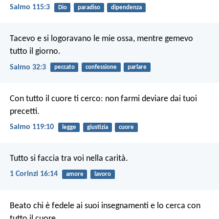
Salmo 115:3
Dio
paradiso
dipendenza
Tacevo e si logoravano le mie ossa,
mentre gemevo
tutto il giorno.
Salmo 32:3
peccato
confessione
parlare
Con tutto il cuore ti cerco:
non farmi deviare dai tuoi
precetti.
Salmo 119:10
legge
giustizia
cuore
Tutto si faccia tra voi nella carità.
1 Corinzi 16:14
amore
lavoro
Beato chi è fedele ai suoi insegnamenti
e lo cerca con
tutto il cuore.