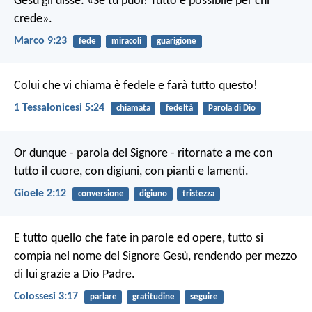
Gesù gli disse: «Se tu puoi! Tutto è possibile per chi
crede».
Marco 9:23
fede
miracoli
guarigione
Colui che vi chiama è fedele e farà tutto questo!
1 Tessalonicesi 5:24
chiamata
fedeltà
Parola di Dio
Or dunque - parola del Signore -
ritornate a me con
tutto il cuore,
con digiuni, con pianti e lamenti.
Gioele 2:12
conversione
digiuno
tristezza
E tutto quello che fate in parole ed opere, tutto si
compia nel nome del Signore Gesù, rendendo per mezzo
di lui grazie a Dio Padre.
Colossesi 3:17
parlare
gratitudine
seguire