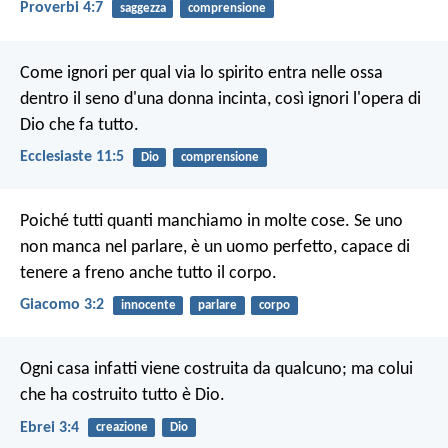
Proverbi 4:7
saggezza
comprensione
Come ignori per qual via lo spirito entra nelle ossa
dentro il seno d'una donna incinta, così ignori l'opera di
Dio che fa tutto.
Ecclesiaste 11:5
Dio
comprensione
Poiché tutti quanti manchiamo in molte cose. Se uno
non manca nel parlare, è un uomo perfetto, capace di
tenere a freno anche tutto il corpo.
Giacomo 3:2
innocente
parlare
corpo
Ogni casa infatti viene costruita da qualcuno; ma colui
che ha costruito tutto è Dio.
Ebrei 3:4
creazione
Dio