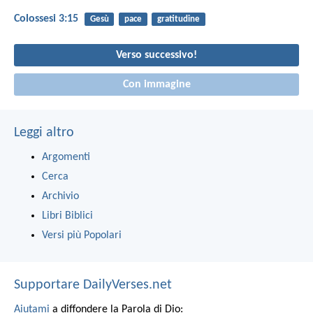
Colossesi 3:15
Gesù
pace
gratitudine
Verso successivo!
Con immagine
Leggi altro
Argomenti
Cerca
Archivio
Libri Biblici
Versi più Popolari
Supportare DailyVerses.net
Aiutami
a diffondere la Parola di Dio: