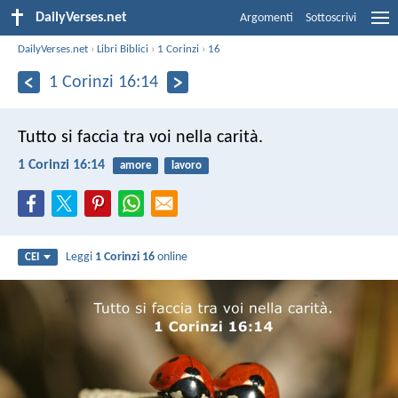
DailyVerses.net
Argomenti
Sottoscrivi
DailyVerses.net
›
Libri Biblici
›
1 Corinzi
›
16
1 Corinzi 16:14
Tutto si faccia tra voi nella carità.
1 Corinzi 16:14
amore
lavoro
Leggi
1 Corinzi 16
online
CEI