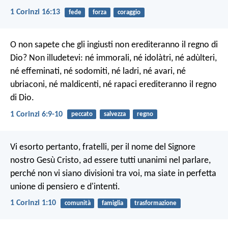
1 Corinzi 16:13
fede
forza
coraggio
O non sapete che gli ingiusti non erediteranno il regno di
Dio? Non illudetevi: né immorali, né idolàtri, né adùlteri,
né effeminati, né sodomiti, né ladri, né avari, né
ubriaconi, né maldicenti, né rapaci erediteranno il regno
di Dio.
1 Corinzi 6:9-10
peccato
salvezza
regno
Vi esorto pertanto, fratelli, per il nome del Signore
nostro Gesù Cristo, ad essere tutti unanimi nel parlare,
perché non vi siano divisioni tra voi, ma siate in perfetta
unione di pensiero e d'intenti.
1 Corinzi 1:10
comunità
famiglia
trasformazione