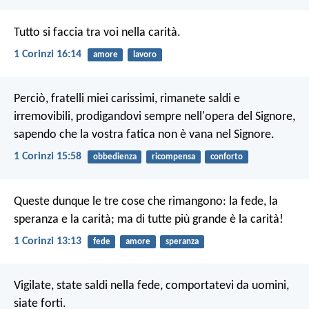
Tutto si faccia tra voi nella carità.
1 Corinzi 16:14
amore
lavoro
Perciò, fratelli miei carissimi, rimanete saldi e
irremovibili, prodigandovi sempre nell'opera del Signore,
sapendo che la vostra fatica non è vana nel Signore.
1 Corinzi 15:58
obbedienza
ricompensa
conforto
Queste dunque le tre cose che rimangono: la fede, la
speranza e la carità; ma di tutte più grande è la carità!
1 Corinzi 13:13
fede
amore
speranza
Vigilate, state saldi nella fede, comportatevi da uomini,
siate forti.