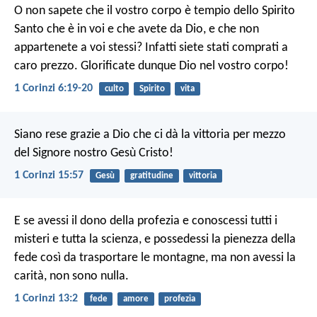
O non sapete che il vostro corpo è tempio dello Spirito
Santo che è in voi e che avete da Dio, e che non
appartenete a voi stessi? Infatti siete stati comprati a
caro prezzo. Glorificate dunque Dio nel vostro corpo!
1 Corinzi 6:19-20
culto
Spirito
vita
Siano rese grazie a Dio che ci dà la vittoria per mezzo
del Signore nostro Gesù Cristo!
1 Corinzi 15:57
Gesù
gratitudine
vittoria
E se avessi il dono della profezia e conoscessi tutti i
misteri e tutta la scienza, e possedessi la pienezza della
fede così da trasportare le montagne, ma non avessi la
carità, non sono nulla.
1 Corinzi 13:2
fede
amore
profezia