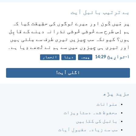
بے ترتیب بائبل آیت
پر مَیں کَون اور میرے لوگوں کی حقِیقت کیا کہ
ہم اِس طرح سے خُوشی خُوشی نذرانہ دینے کے قابِل
ہوں؟ کیونکہ سب چِیزیں تیری طرف سے مِلتی ہیں
اور تیری ہی چِیزوں میں سے ہم نے تُجھے دِیا ہے۔
۱-توارِیخ 29:‏14
پیسہ
دینا
انحصار
اگلی آیت!
مزید پڑھ
عنوانات
محفوظ شدہ دستاویزات
بائبل کی کتابیں
سب سے زیادہ مقبول آیات