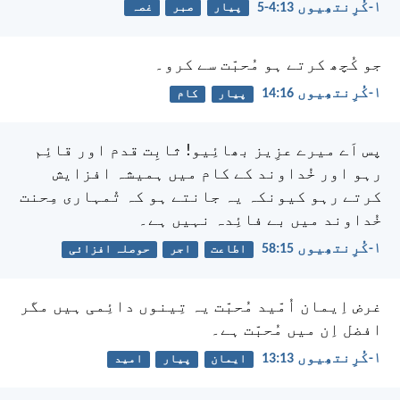
۱-کُرِنتھِیوں 13:‏4-‏5
پیار
صبر
غصہ
جو کُچھ کرتے ہو مُحبّت سے کرو۔
۱-کُرِنتھِیوں 16:‏14
پیار
کام
پس اَے میرے عزِیز بھائِیو! ثابِت قدم اور قائِم
رہو اور خُداوند کے کام میں ہمیشہ افزایش
کرتے رہو کیونکہ یہ جانتے ہو کہ تُمہاری مِحنت
خُداوند میں بے فائِدہ نہیں ہے۔
۱-کُرِنتھِیوں 15:‏58
اطاعت
اجر
حوصلہ افزائی
غرض اِیمان اُمّید مُحبّت یہ تِینوں دائِمی ہیں مگر
افضل اِن میں مُحبّت ہے۔
۱-کُرِنتھِیوں 13:‏13
ایمان
پیار
امید