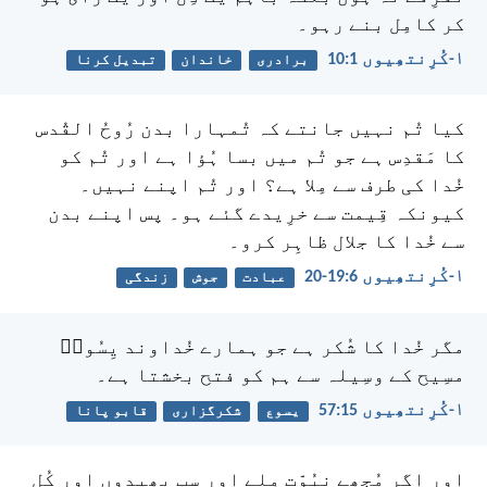
کر کامِل بنے رہو۔
۱-کُرِنتھِیوں 1:‏10
برادری
خاندان
تبدیل کرنا
کیا تُم نہیں جانتے کہ تُمہارا بدن رُوحُ القُدس
کا مَقدِس ہے جو تُم میں بسا ہُؤا ہے اور تُم کو
خُدا کی طرف سے مِلا ہے؟ اور تُم اپنے نہیں۔
کیونکہ قِیمت سے خرِیدے گئے ہو۔ پس اپنے بدن
سے خُدا کا جلال ظاہِر کرو۔
۱-کُرِنتھِیوں 6:‏19-‏20
عبادت
جوش
زندگی
مگر خُدا کا شُکر ہے جو ہمارے خُداوند یِسُوعؔ
مسِیح کے وسِیلہ سے ہم کو فتح بخشتا ہے۔
۱-کُرِنتھِیوں 15:‏57
یسوع
شکرگزاری
قابو پانا
اور اگر مُجھے نبُوّت مِلے اور سب بھیدوں اور کُل