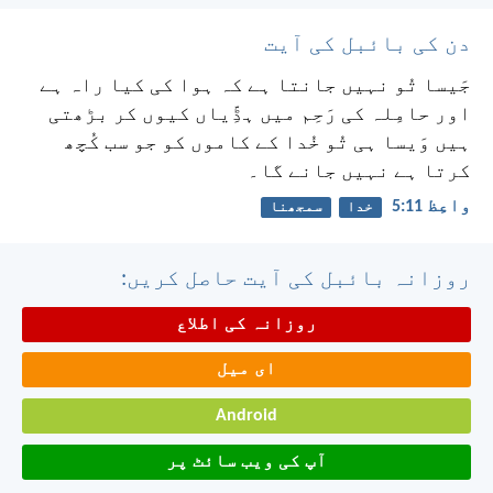
دن کی بائبل کی آیت
جَیسا تُو نہیں جانتا ہے کہ ہوا کی کیا راہ ہے
اور حامِلہ کی رَحِم میں ہڈِّیاں کیوں کر بڑھتی
ہیں وَیسا ہی تُو خُدا کے کاموں کو جو سب کُچھ
کرتا ہے نہیں جانے گا۔
واعِظ 11:‏5
خدا
سمجھنا
روزانہ بائبل کی آیت حاصل کریں:
روزانہ کی اطلاع
ای میل
Android
آپ کی ویب سائٹ پر