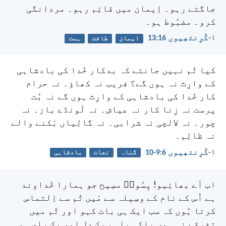
جاگتے رہو۔ اِیمان میں قائِم رہو۔ مردانگی
کرو۔ مضبُوط ہو۔
۱-کُرِنتھِیوں 16:‏13
ایمان
طاقت
ہمت
کیا تُم نہیں جانتے کہ بدکار خُدا کی بادشاہی
کے وارِث نہ ہوں گے؟ فریب نہ کھاؤ۔ نہ حرام
کار خُدا کی بادشاہی کے وارِث ہوں گے نہ بُت
پرست نہ زِنا کار نہ عیاش۔ نہ لَونڈے باز۔ نہ
چور۔ نہ لالچی نہ شرابی۔ نہ گالِیاں بَکنے والے
نہ ظالِم۔
۱-کُرِنتھِیوں 6:‏9-‏10
گناہ
نجات
بادشاہی
اب اَے بھائِیو! یِسُوعؔ مسِیح جو ہمارا خُداوند
ہے اُس کے نام کے وسِیلہ سے مَیں تُم سے اِلتماس
کرتا ہُوں کہ سب ایک ہی بات کہو اور تُم میں
تفرِقے نہ ہوں بلکہ باہم یک دِل اور یک رای ہو