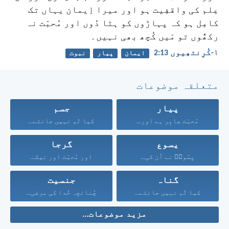
عِلم کی واقفِیت ہو اور میرا اِیمان یہاں تک
کامِل ہو کہ پہاڑوں کو ہٹا دُوں اور مُحبّت نہ
رکھُّوں تو مَیں کُچھ بھی نہیں۔
۱-کُرِنتھِیوں 13:‏2
ایمان
پیار
نبوت
متعلقہ موضوعات
پیار
جسم
مُحبّت صابِر ہے اور...
کیا تُم نہیں جانتے...
یسوع
گرجا
یِسُوعؔ نے اُن کی...
اور مُحبّت اور نیک...
گناہ
جنسیت
کیا تُم نہیں جانتے...
چُنانچہ خُدا کی مرضی...
مزید موضوعات...