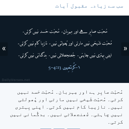
سب سے زیادہ مقبول آیات
»
«
مُحبّت صابِر ہے اور مِہربان۔ مُحبّت حَسد نہیں
کرتی۔ مُحبّت شَیخی نہیں مارتی اور پُھولتی
نہیں۔ نازیبا کام نہیں کرتی۔ اپنی بِہتری
نہیں چاہتی۔ جُھنجھلاتی نہیں۔ بدگُمانی نہیں
کرتی۔