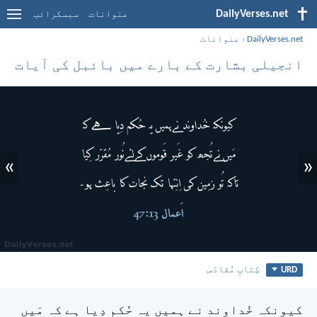
DailyVerses.net
عنوانات
سبسکرائب
DailyVerses.net
›
عنوانات
انجیلی بشارت کے بارے میں بائبل کی آیات
»
«
URD
کِتابِ مُقادّس
کیونکہ خُداوند نے ہمیں یہ حُکم دِیا ہے کہ
مَیں