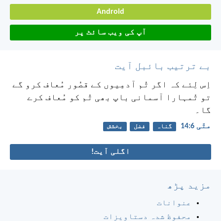
Android
آپ کی ویب سائٹ پر
بے ترتیب بائبل آیت
اِس لِئے کہ اگر تُم آدمِیوں کے قصُور مُعاف کرو گے
تو تُمہارا آسمانی باپ بھی تُم کو مُعاف کرے
گا۔
متّی 6:‏14
گناہ
فضل
بخشش
اگلی آیت!
مزید پڑھ
عنوانات
محفوظ شدہ دستاویزات