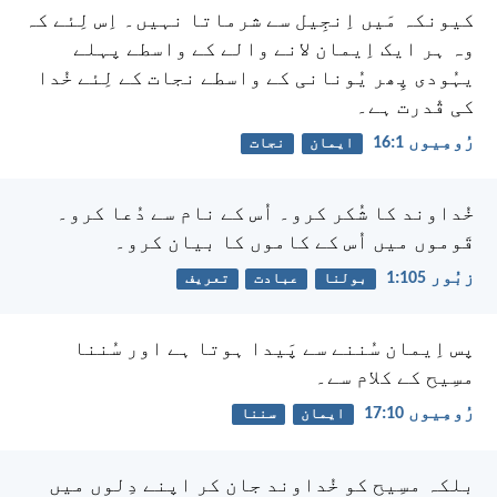
کیونکہ مَیں اِنجِیل سے شرماتا نہیں۔ اِس لِئے کہ
وہ ہر ایک اِیمان لانے والے کے واسطے پہلے
یہُودی پِھر یُونانی کے واسطے نجات کے لِئے خُدا
کی قُدرت ہے۔
رُومِیوں 1:‏16
ایمان
نجات
خُداوند کا شُکر کرو۔ اُس کے نام سے دُعا کرو۔
قَوموں میں اُس کے کاموں کا بیان کرو۔
زبُور 105:‏1
بولنا
عبادت
تعریف
پس اِیمان سُننے سے پَیدا ہوتا ہے اور سُننا
مسِیح کے کلام سے۔
رُومِیوں 10:‏17
ایمان
سننا
بلکہ مسِیح کو خُداوند جان کر اپنے دِلوں میں