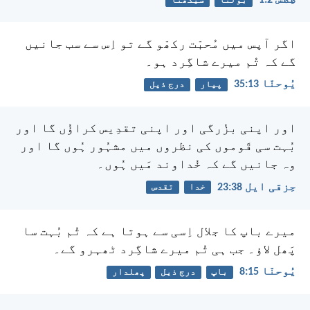
بولنا
سیکھنا
اگر آپس میں مُحبّت رکھّو گے تو اِس سے سب جانیں
گے کہ تُم میرے شاگِرد ہو۔
یُوحنّا 13:‏35
پیار
درج ذیل
اور اپنی بزُرگی اور اپنی تقدِیس کراؤُں گا اور
بُہت سی قَوموں کی نظروں میں مشہُور ہُوں گا اور
وہ جانیں گے کہ خُداوند مَیں ہُوں۔
حِزقی ایل 38:‏23
خدا
تقدس
میرے باپ کا جلال اِسی سے ہوتا ہے کہ تُم بُہت سا
پَھل لاؤ۔ جب ہی تُم میرے شاگِرد ٹھہرو گے۔
یُوحنّا 15:‏8
باپ
درج ذیل
پھلدار