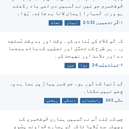
خُوشخبری جو مَیں نے تُمہیں دی تھی یاد رکھتے
ہو ورنہ تُمہارا اِیمان لانا بے فائِدہ ہُؤا۔
۱-کُرِنتھِیوں 15:‏1-‏2
ایمان
نجات
کہ تُو کلام کی مُنادی کر۔ وقت اور بے وقت مُستعِد
رہ۔ ہر طرح کے تحمُّل اور تعلِیم کے ساتھ سمجھا
دے اور ملامت اور نصِیحت کر۔
۲-تِیمُتھِیُس 4:‏2
سزا
صبر
تُم دُنیا کے نُور ہو۔ جو شہر پہاڑ پر بسا ہے وہ
چِھپ نہیں سکتا۔
متّی 5:‏14
راستبازی
زندگی
روشنی
جِس کے لِئے اُس نے تُمہیں ہماری خُوشخبری کے
وسِیلہ سے بُلایا تاکہ تُم ہمارے خُداوند یِسُوع