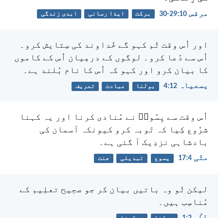
مرقس 10:‏29-‏30
برکت
ایذا رسانی
ابدی زندگی
اور اُس وقت تُم کہو گے
خُداوند کی سِتایش کرو۔
اُس سے دُعا کرو۔
لوگوں کے درمِیان اُس کے کاموں
کا بیان کرو
اور کہو کہ اُس کا نام بُلند ہے۔
یسعیاہ 12:‏4
بولنا
عبادت
تعریف
اُس وقت سے یِسُوعؔ نے مُنادی کرنا اور یہ کہنا
شرُوع کِیا کہ تَوبہ کرو کیونکہ آسمان کی
بادشاہی نزدِیک آ گئی ہے۔
متّی 4:‏17
یسوع
تبدیلی
جنت
لیکن تُو وہ باتیں بیان کر جو صحِیح تعلِیم کے
مُناسِب ہیں۔
طِطُس 2:‏1