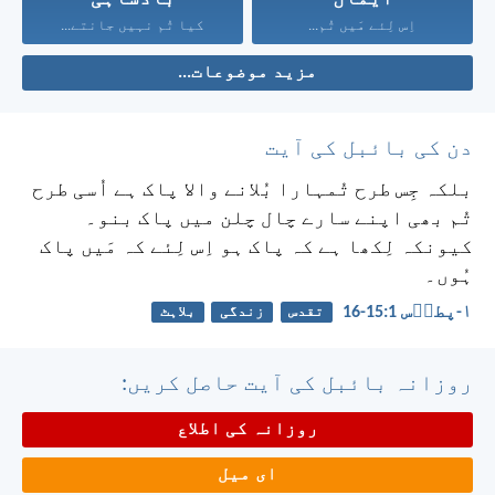
اِس لِئے مَیں تُم...
کیا تُم نہیں جانتے...
مزید موضوعات...
دن کی بائبل کی آیت
بلکہ جِس طرح تُمہارا بُلانے والا پاک ہے اُسی طرح
تُم بھی اپنے سارے چال چلن میں پاک بنو۔
کیونکہ لِکھا ہے کہ پاک ہو اِس لِئے کہ مَیں پاک
ہُوں۔
۱-پطرؔس 1:‏15-‏16
تقدس
زندگی
بلاہٹ
روزانہ بائبل کی آیت حاصل کریں:
روزانہ کی اطلاع
ای میل