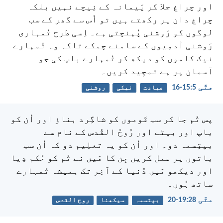
اور چراغ جلا کر پَیمانہ کے نِیچے نہیں بلکہ
چراغ دان پر رکھتے ہیں تو اُس سے گھر کے سب
لوگوں کو رَوشنی پُہنچتی ہے۔ اِسی طرح تُمہاری
رَوشنی آدمِیوں کے سامنے چمکے تاکہ وہ تُمہارے
نیک کاموں کو دیکھ کر تُمہارے باپ کی جو
آسمان پر ہے تمجِید کریں۔
متّی 5:‏15-‏16
عبادت
نیکی
روشنی
پس تُم جا کر سب قَوموں کو شاگِرد بناؤ اور اُن کو
باپ اور بیٹے اور رُوحُ القُدس کے نام سے
بپتِسمہ دو۔ اور اُن کو یہ تعلِیم دو کہ اُن سب
باتوں پر عمل کریں جِن کا مَیں نے تُم کو حُکم دِیا
اور دیکھو مَیں دُنیا کے آخِر تک ہمیشہ تُمہارے
ساتھ ہُوں۔
متّی 28:‏19-‏20
بپتسمہ
سیکھنا
روح القدس