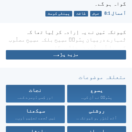
گواہ ہو گے۔
اَعمال 1:‏8
جوش
طاقت
پینٹی کوسٹ
کیونکہ مَیں نے یہ اِرادہ کر لِیا تھا کہ
تُمہارے درمِیان یِسُوعؔ مسِیح بلکہ مسِیحِ مصلُوب
کے سِوا اَور کُچھ نہ جانُوں گا۔
مزید پڑھ...
متعلقہ موضوعات
یسوع
نجات
یِسُوعؔ نے اُن کی...
اور کِسی دُوسرے کے...
روشنی
سیکھنا
اُٹھ مُنوّر ہو کیونکہ...
مَیں تُجھے تعلِیم دُوں...
ایمان
بادشاہی