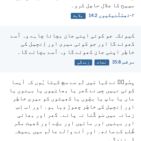
مسِیح کا جلال حاصِل کرو۔
۲-تھِسّلُنیکیوں 2:‏14
بلاہٹ
کیونکہ جو کوئی اپنی جان بچانا چاہے وہ اُسے
کھوئے گا اور جو کوئی میری اور اِنجِیل کی
خاطِر اپنی جان کھوئے گا وہ اُسے بچائے گا۔
مرقس 8:‏35
نجات
زندگی
یِسُوعؔ نے کہا مَیں تُم سے سچ کہتا ہُوں کہ اَیسا
کوئی نہیں جِس نے گھر یا بھائِیوں یا بہنوں یا
ماں یا باپ یا بچّوں یا کھیتوں کو میری خاطِر
اور اِنجِیل کی خاطِر چھوڑ دِیا ہو۔ اور اب اِس
زمانہ میں سَو گُنا نہ پائے۔ گھر اور بھائی
اور بہنیں اور مائیں اور بچّے اور کھیت مگر
ظُلم کے ساتھ۔ اور آنے والے عالَم میں ہمیشہ
کی زِندگی۔