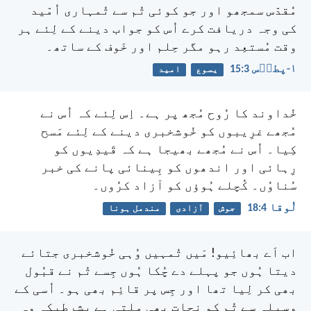
مُقدّس سمجھو اور جو کوئی تُم سے تُمہاری اُمّید
کی وجہ دریافت کرے اُس کو جواب دینے کے لِئے ہر
وقت مُستعِد رہو مگر حِلم اور خَوف کے ساتھ۔
۱-پطرؔس 3:‏15
یسوع
امید
خُداوند کا رُوح مُجھ پر ہے۔
اِس لِئے کہ اُس نے
مُجھے غرِیبوں کو
خُوشخبری دینے کے لِئے مَسح
کِیا۔
اُس نے مُجھے بھیجا ہے کہ قَیدِیوں کو
رِہائی
اور اندھوں کو بِینائی پانے کی خبر
سُناوُں۔
کُچلے ہُوؤں کو آزاد کرُوں۔
لُوقا 4:‏18
جوش
آزادی
مندمل ہونا
اب اَے بھائِیو! مَیں تُمہیں وُہی خُوشخبری جتائے
دیتا ہُوں جو پہلے دے چُکا ہُوں جِسے تُم نے قبُول
بھی کر لِیا تھا اور جِس پر قائِم بھی ہو۔ اُسی کے
وسِیلہ سے تُم کو نجات بھی مِلتی ہے بشرطیکہ وہ