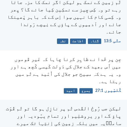
تُم زمِین کے نمک ہو لیکن اگر نمک کا مزہ جاتا
رہے تو وہ کِس چِیز سے نمکِین کِیا جائے گا؟ پِھر
وہ کِسی کام کا نہیں سِوا اِس کے کہ باہر پَھینکا
جائے اور آدمِیوں کے پاؤں کے نِیچے رَوندا
جائے۔
متّی 5:‏13
گناہ
اطاعت
نشہ
جِن پر خُدا نے ظاہِر کرنا چاہا کہ غَیر قَوموں
میں اُس بھید کے جلال کی دَولت کَیسی کُچھ ہے اور
وہ یہ ہے کہ مسِیح جو جلال کی اُمّید ہے تُم میں
رہتا ہے۔
کُلسِّیوں 1:‏27
یسوع
امید
لیکن جب رُوحُ القُدس تُم پر نازِل ہو گا تو تُم قُوّت
پاؤ گے اور یروشلِیم اور تمام یہُودیہ اور
سامرؔیہ میں بلکہ زمِین کی اِنتِہا تک میرے