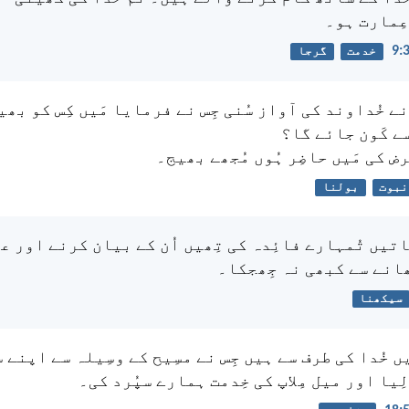
عِمارت ہو۔
خدمت
گرجا
 نے خُداوند کی آواز سُنی جِس نے فرمایا مَیں کِس کو بھی
ے کَون جائے گا؟
رض کی مَیں حاضِر ہُوں مُجھے بھیج۔
نبوت
بولنا
تیں تُمہارے فائِدہ کی تِھیں اُن کے بیان کرنے اور عل
ھانے سے کبھی نہ جِھجکا۔
سیکھنا
ں خُدا کی طرف سے ہیں جِس نے مسِیح کے وسِیلہ سے اپنے
لِیا اور میل مِلاپ کی خِدمت ہمارے سپُرد کی۔