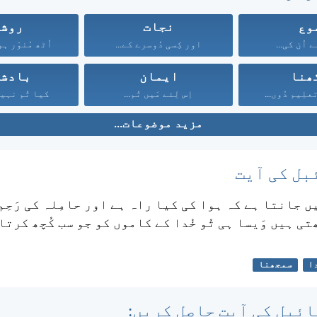
وع
نجات
روش
ے اُن کی...
اور کِسی دُوسرے کے...
اُٹھ مُنوّر ہ
ھنا
ایمان
بادش
علِیم دُوں...
اِس لِئے مَیں تُم...
کیا تُم نہیں
مزید موضوعات...
بل کی آیت
یں جانتا ہے کہ ہوا کی کیا راہ ہے اور حامِلہ کی رَحِم 
ی ہیں وَیسا ہی تُو خُدا کے کاموں کو جو سب کُچھ کرتا
ا
سمجھنا
ئبل کی آیت حاصل کریں: