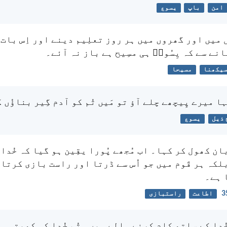
امن
باپ
یسوع
 میں اور گھروں میں ہر روز تعلِیم دینے اور اِس بات 
انے سے کہ یِسُوعؔ ہی مسِیح ہے باز نہ آئے۔
یکھنا
مسیحا
ا میرے پِیچھے چلے آؤ تو مَیں تُم کو آدم گِیر بناؤُں 
 ذیل
یسوع
ان کھول کر کہا۔ اب مُجھے پُورا یقِین ہو گیا کہ خُدا 
کہ ہر قَوم میں جو اُس سے ڈرتا اور راست بازی کرتا ہ
 ہے۔
اطاعت
راستبازی
دا کے ساتھ کام کرنے والے ہیں۔ تُم خُدا کی کھیتی