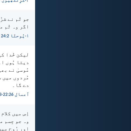
۲-کُرِنتھِیوں 5:‏18
جو تُم نے شرُ
اگر وہ تُم م
۱-یُوحنّا 2:‏24
لیکن خُدا کی
دیتا ہُوں او
مُوسیٰ نے بھ
مُردوں میں سے
دے گا۔
اَعمال 26:‏22-‏23
اِس میں کلام
وہ جو جِسم می
اور رُوح می