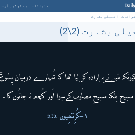
Dail
عنوانات
بے ترتیب آیت
وانات
›
انجیلی بشارت
لی بشارت (2\2)