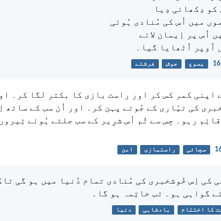
کو دِکھائی دِیا
موں میں اُس کی مُنادی ہُوئی
 اُس پر اِیمان لائے
 اُوپر اُٹھایا گیا۔
یسوع
جوش
فرشتے
ے اپنی کمر کس کر اور راست بازی کا بکتر لگا کر۔ اور
خبری کی تیّاری کے جُوتے پہن کر۔ اور اُن سب کے ساتھ ا
ائِم رہو۔ جِس سے تُم اُس شرِیر کے سب جلتے ہُوئے تِیروں
سچائی
راستبازی
امن
کی اِس خُوشخبری کی مُنادی تمام دُنیا میں ہو گی تاک
ئے گواہی ہو۔ تب خاتِمہ ہو گا۔
ت کا اختتام
بادشاہی
دنیا