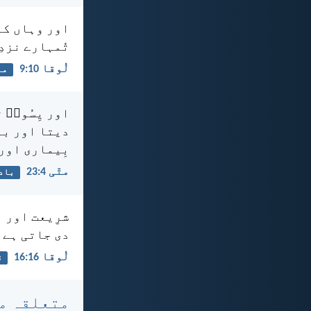
اور وہاں کے 
تُمہارے نزدِ
لُوقا 10:‏9
من
اور یِسُوعؔ 
دیتا اور با
بِیماری اور
متّی 4:‏23
باد
شرِیعت اور ا
دی جاتی ہے ا
لُوقا 16:‏16
ق
متعلقہ م