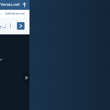
yVerses.net
DailyVerses.net
›
عن
انجی
«