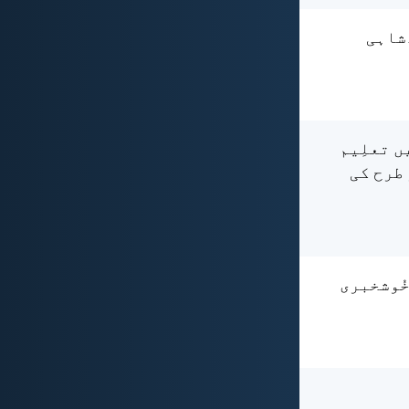
دشاہی
ں تعلِیم
طرح کی
خُوشخبری