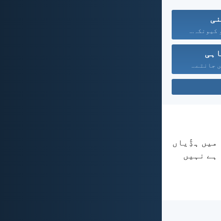
نی
و کیونکہ...
اہی
 جانتے...
میں ہڈِّیاں
 ہے نہیں