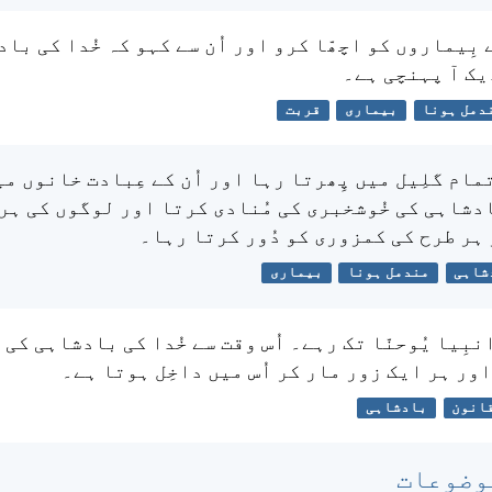
بِیماروں کو اچھّا کرو اور اُن سے کہو کہ خُدا کی با
یک آ پہنچی ہے۔
دمل ہونا
بیماری
قربت
تمام گلِیل میں پِھرتا رہا اور اُن کے عِبادت خانوں می
دشاہی کی خُوشخبری کی مُنادی کرتا اور لوگوں کی ہر 
 ہر طرح کی کمزوری کو دُور کرتا رہا۔
شاہی
مندمل ہونا
بیماری
نبِیا یُوحنّا تک رہے۔ اُس وقت سے خُدا کی بادشاہی کی 
ور ہر ایک زور مار کر اُس میں داخِل ہوتا ہے۔
انون
بادشاہی
وضوعات