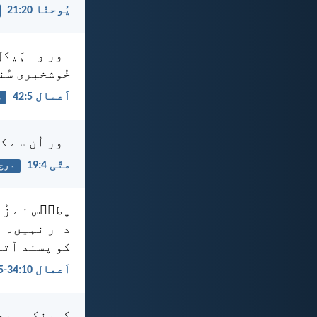
یُوحنّا 20:‏21
اور وہ ہَیکل
خُوشخبری سُن
اَعمال 5:‏42
س
اور اُن سے کہ
متّی 4:‏19
درج
پطرؔس نے زُب
دار نہیں۔ بل
کو پسند آتا
اَعمال 10:‏34-‏35
کیونکہ ہم خُ