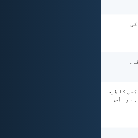
کی
گا۔
کِسی کا طرف
ے وہ اُس