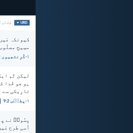
URD
کِتابِ م
کیونکہ مَیں 
مسِیحِ مصلُوب
۱-کُرِنتھِیوں 2:‏2
لیکن تُم ایک 
ہو جو خُدا کی
تارِیکی سے ا
۱-پطرؔس 2:‏9
یِسُوعؔ نے پ
اُسی طرح مَی