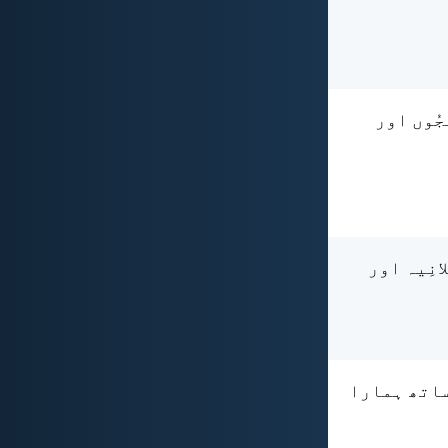
جُوں اور
انِیہ اور
 ساتھ ہمارا