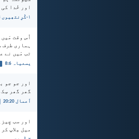
اور خُدا کی 
۱-کُرِنتھِیوں 3:‏9
اُس وقت مَیں
ہماری طرف س
تب مَیں نے ع
یسعیاہ 6:‏8
اور جو جو با
گھر گھر سِک
اَعمال 20:‏20
اور سب چِیزی
میل مِلاپ کر 