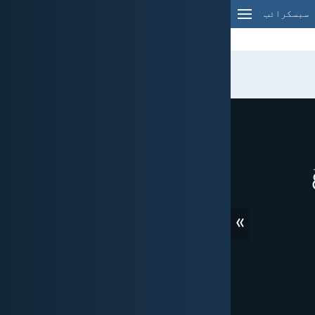
سبسکرائب
»