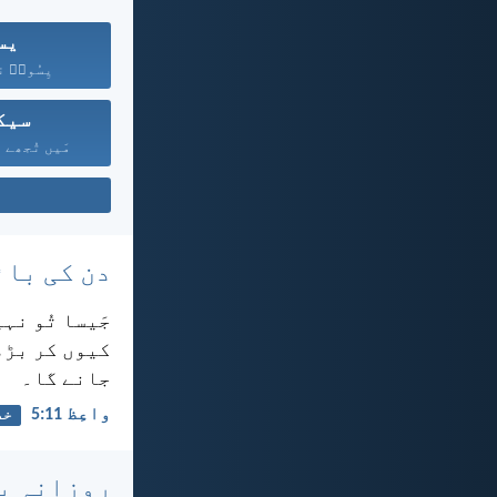
یس
یِسُوعؔ ن
سیک
مَیں تُجھے ت
دن کی بائ
جَیسا تُو نہ
کیوں کر بڑھت
جانے گا۔
واعِظ 11:‏5
خد
روزانہ با