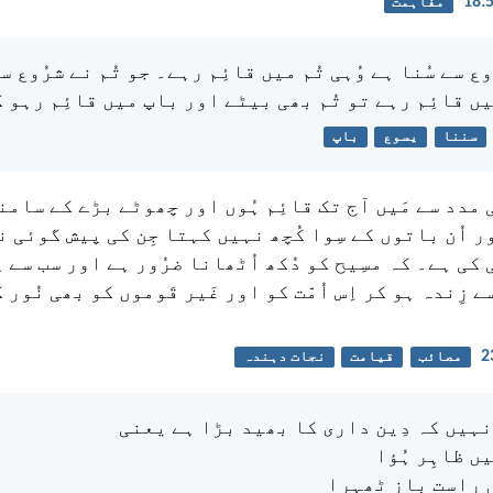
مفاہمت
وع سے سُنا ہے وُہی تُم میں قائِم رہے۔ جو تُم نے شرُوع س
یں قائِم رہے تو تُم بھی بیٹے اور باپ میں قائِم رہو 
سننا
یسوع
باپ
 مدد سے مَیں آج تک قائِم ہُوں اور چھوٹے بڑے کے سام
ر اُن باتوں کے سِوا کُچھ نہیں کہتا جِن کی پیش گوئی ن
ی کی ہے۔ کہ مسِیح کو دُکھ اُٹھانا ضرُور ہے اور سب سے 
 زِندہ ہو کر اِس اُمّت کو اور غَیر قَوموں کو بھی نُور 
مصائب
قیامت
نجات دہندہ
 نہیں کہ دِین داری کا بھید بڑا ہے یعنی
ں ظاہِر ہُؤا
ں راست باز ٹھہرا