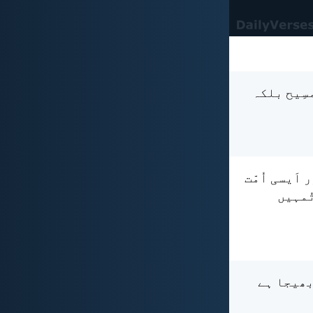
مسِیح بلکہ
اَیسی اُمّت
تُمہیں
 بھیجا ہے