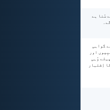
ے سُنا ہے
گے۔
نے گواہی
بِیوں اور
پہلے وُہی
کا اِشتہار