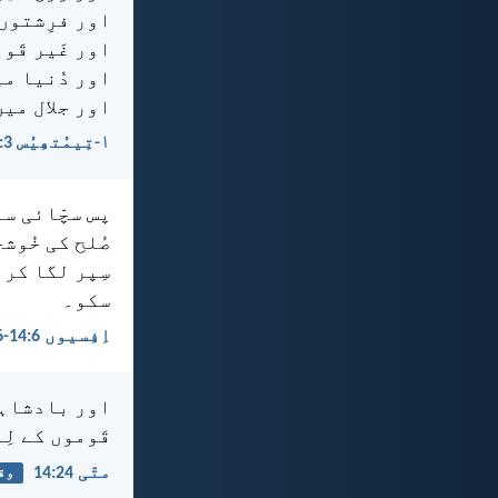
اور فرِشتوں 
اور غَیر قَو
اور دُنیا میں
اور جلال میں
۱-تِیمُتھِیُس 3:‏16
پس سچّائی س
صُلح کی خُوش
سِپر لگا کر ق
سکو۔
اِفِسیوں 6:‏14-‏16
اور بادشاہی 
قَوموں کے لِ
متّی 24:‏14
وق