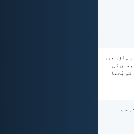
 پاؤں میں
ِیمان کی
 کو بُجھا
ہ سب