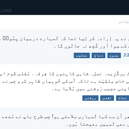
ُقادّس
نے یہ اِرادہ کر لِیا تھا کہ تُمہارے درمِیان یِسُوعؔ 
 کے سِوا اَور کُچھ نہ جانُوں گا۔
یسوع
دماغ
مصلوب
برگُزِیدہ نسل۔ شاہی کاہِنوں کا فِرقہ۔ مُقدّس قَوم اور 
 خاص مِلکِیّت ہے تاکہ اُس کی خُوبِیاں ظاہِر کرو جِس نے 
پنی عجِیب رَوشنی میں بُلایا ہے۔
نجات
تقدس
روشنی
ِھر اُن سے کہا تُمہاری سلامتی ہو! جِس طرح باپ نے مُجھے
ں بھی تُمہیں بھیجتا ہُوں۔