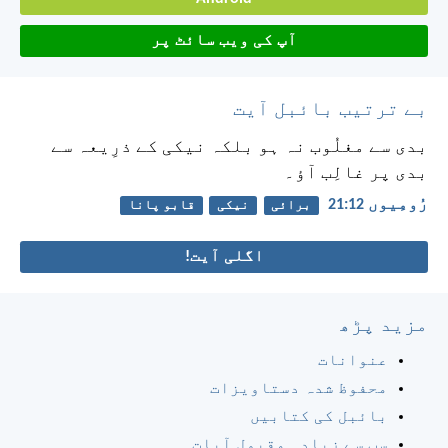
آپ کی ویب سائٹ پر
بے ترتیب بائبل آیت
بدی سے مغلُوب نہ ہو بلکہ نیکی کے ذرِیعہ سے
بدی پر غالِب آؤ۔
رُومِیوں 12:‏21
برائی
نیکی
قابو پانا
اگلی آیت!
مزید پڑھ
عنوانات
محفوظ شدہ دستاویزات
بائبل کی کتابیں
سب سے زیادہ مقبول آیات