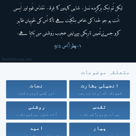
متعلقہ موضوعات
انجیلی بشارت
نجات
کیونکہ خُداوند نے ہمیں...
اور کِسی دُوسرے کے...
تقدس
روشنی
پس اَے عزِیزو! چُونکہ...
اُٹھ مُنوّر ہو کیونکہ...
پیار
امید
مُحبّت صابِر ہے اور...
کیونکہ مَیں تُمہارے حق...