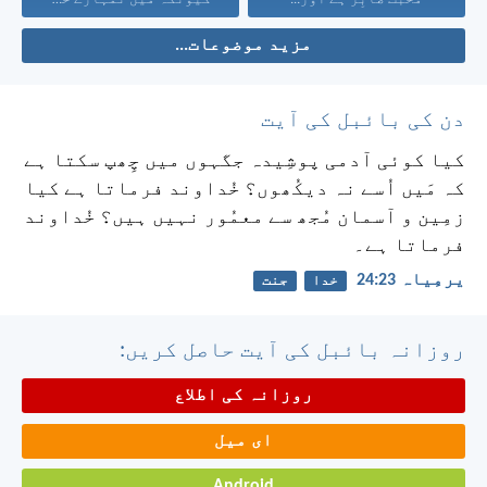
مزید موضوعات...
دن کی بائبل کی آیت
کیا کوئی آدمی پوشِیدہ جگہوں میں چِھپ سکتا ہے
کہ مَیں اُسے نہ دیکُھوں؟ خُداوند فرماتا ہے کیا
زمِین و آسمان مُجھ سے معمُور نہیں ہیں؟ خُداوند
فرماتا ہے۔
یرمِیاہ 23:‏24
خدا
جنت
روزانہ بائبل کی آیت حاصل کریں:
روزانہ کی اطلاع
ای میل
Android