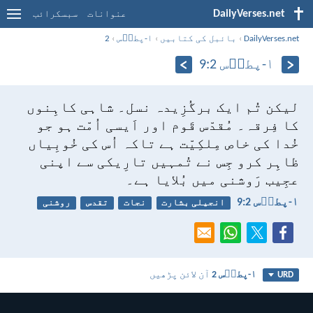
DailyVerses.net
عنوانات
سبسکرائب
DailyVerses.net
›
بائبل کی کتابیں
›
۱-پطرؔس
›
2
۱-پطرؔس 2:‏9
لیکن تُم ایک برگُزِیدہ نسل۔ شاہی کاہِنوں
کا فِرقہ۔ مُقدّس قَوم اور اَیسی اُمّت ہو جو
خُدا کی خاص مِلکِیّت ہے تاکہ اُس کی خُوبِیاں
ظاہِر کرو جِس نے تُمہیں تارِیکی سے اپنی
عجِیب رَوشنی میں بُلایا ہے۔
۱-پطرؔس 2:‏9
انجیلی بشارت
نجات
تقدس
روشنی
۱-پطرؔس 2
آن لائن پڑھیں
URD