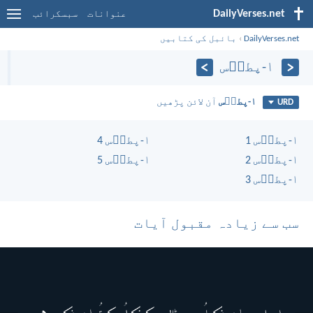
DailyVerses.net
عنوانات
سبسکرائب
DailyVerses.net
›
بائبل کی کتابیں
۱-پطرؔس
۱-پطرؔس
آن لائن پڑھیں
URD
۱-پطرؔس 1
۱-پطرؔس 4
۱-پطرؔس 2
۱-پطرؔس 5
۱-پطرؔس 3
سب سے زیادہ مقبول آیات