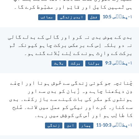
ہی تُمہیں کامِل اور قائِم اور مضبُوط کرے گا۔
۱-پطرؔس 5:‏10
فضل
ابدی زندگی
مصائب
بدی کے عِوض بدی نہ کرو اور گالی کے بدلے گالی
نہ دو بلکہ اِس کے برعکس برکت چاہو کیونکہ تُم
برکت کے وارِث ہونے کے لِئے بُلائے گئے ہو۔
۱-پطرؔس 3:‏9
بولنا
برکت
بلاہٹ
چُنانچہ
جو کوئی زِندگی سے خُوش ہونا
اور اچھّے
دِن دیکھنا چاہے
وہ زُبان کو بدی سے
اور
ہونٹوں کو مکر کی بات کہنے سے باز رکھّے۔
بدی
سے کنارہ کرے اور نیکی کو عمل میں لائے۔
صُلح
کا طالِب ہو اور اُس کی کوشِش میں رہے۔
۱-پطرؔس 3:‏10-‏11
پیار
امن
زندگی