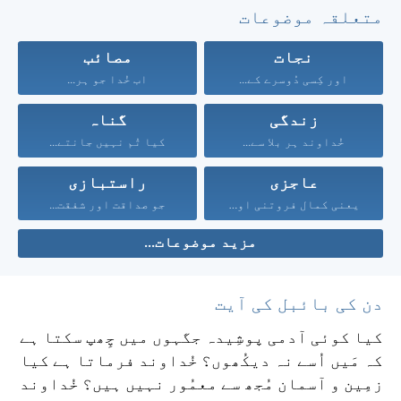
متعلقہ موضوعات
نجات
مصائب
اور کِسی دُوسرے کے...
اب خُدا جو ہر...
زندگی
گناہ
خُداوند ہر بلا سے...
کیا تُم نہیں جانتے...
عاجزی
راستبازی
یعنی کمال فروتنی اور...
جو صداقت اور شفقت...
مزید موضوعات...
دن کی بائبل کی آیت
کیا کوئی آدمی پوشِیدہ جگہوں میں چِھپ سکتا ہے
کہ مَیں اُسے نہ دیکُھوں؟ خُداوند فرماتا ہے کیا
زمِین و آسمان مُجھ سے معمُور نہیں ہیں؟ خُداوند