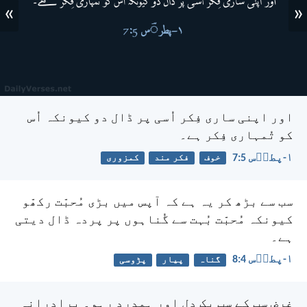
»
«
اور اپنی ساری فِکر اُسی پر ڈال دو کیونکہ اُس
کو تُمہاری فِکر ہے۔
۱-پطرؔس 5:‏7
خوف
فکر مند
کمزوری
سب سے بڑھ کر یہ ہے کہ آپس میں بڑی مُحبّت رکھّو
کیونکہ مُحبّت بُہت سے گُناہوں پر پردہ ڈال دیتی
ہے۔
۱-پطرؔس 4:‏8
گناہ
پیار
پڑوسی
غرض سب کے سب یک دِل اور ہمدرد رہو۔ برادرانہ