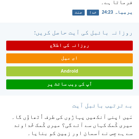
فرماتا ہے۔
یرمِیاہ 23:‏24
خدا
جنت
روزانہ بائبل کی آیت حاصل کریں:
روزانہ کی اطلاع
ای میل
Android
آپ کی ویب سائٹ پر
بے ترتیب بائبل آیت
مَیں اپنی آنکھیں پہاڑوں کی طرف اُٹھاؤُں گا۔
میری کُمک کہاں سے آئے گی؟
میری کُمک خُداوند
سے ہے
جِس نے آسمان اور زمِین کو بنایا۔