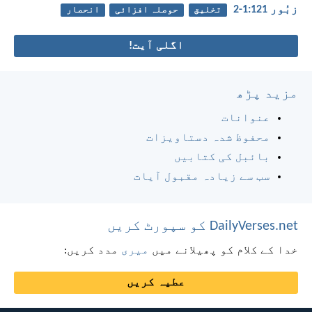
زبُور 121:‏1-‏2
تخلیق
حوصلہ افزائی
انحصار
اگلی آیت!
مزید پڑھ
عنوانات
محفوظ شدہ دستاویزات
بائبل کی کتابیں
سب سے زیادہ مقبول آیات
DailyVerses.net کو سپورٹ کریں
خدا کے کلام کو پھیلانے میں
میری
مدد کریں:
عطیہ کریں