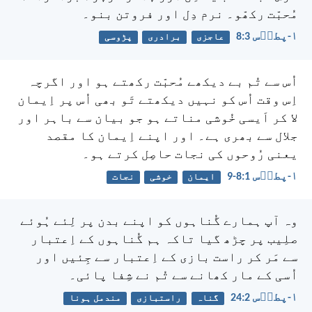
مُحبّت رکھّو۔ نرم دِل اور فروتن بنو۔
۱-پطرؔس 3:‏8
عاجزی
برادری
پڑوسی
اُس سے تُم بے دیکھے مُحبّت رکھتے ہو اور اگرچہ
اِس وقت اُس کو نہیں دیکھتے تَو بھی اُس پر اِیمان
لا کر اَیسی خُوشی مناتے ہو جو بیان سے باہر اور
جلال سے بھری ہے۔ اور اپنے اِیمان کا مقصد
یعنی رُوحوں کی نجات حاصِل کرتے ہو۔
۱-پطرؔس 1:‏8-‏9
ایمان
خوشی
نجات
وہ آپ ہمارے گُناہوں کو اپنے بدن پر لِئے ہُوئے
صلِیب پر چڑھ گیا تاکہ ہم گُناہوں کے اِعتبار
سے مَر کر راست بازی کے اِعتبار سے جِئیں اور
اُسی کے مار کھانے سے تُم نے شِفا پائی۔
۱-پطرؔس 2:‏24
گناہ
راستبازی
مندمل ہونا