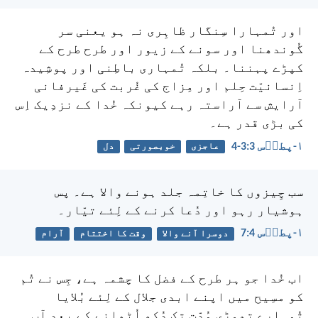
اور تُمہارا سِنگار ظاہِری نہ ہو یعنی سر
گُوندھنا اور سونے کے زیور اور طرح طرح کے
کپڑے پہننا۔ بلکہ تُمہاری باطِنی اور پوشِیدہ
اِنسانیّت حِلم اور مِزاج کی غُربت کی غَیرفانی
آرایش سے آراستہ رہے کیونکہ خُدا کے نزدِیک اِس
کی بڑی قدر ہے۔
۱-پطرؔس 3:‏3-‏4
عاجزی
خوبصورتی
دل
سب چِیزوں کا خاتِمہ جلد ہونے والا ہے۔ پس
ہوشیار رہو اور دُعا کرنے کے لِئے تیّار۔
۱-پطرؔس 4:‏7
دوسرا آنے والا
وقت کا اختتام
آرام
اب خُدا جو ہر طرح کے فضل کا چشمہ ہے، جِس نے تُم
کو مسِیح میں اپنے ابدی جلال کے لِئے بُلایا
تُمہارے تھوڑی مُدّت تک دُکھ اُٹھانے کے بعد آپ