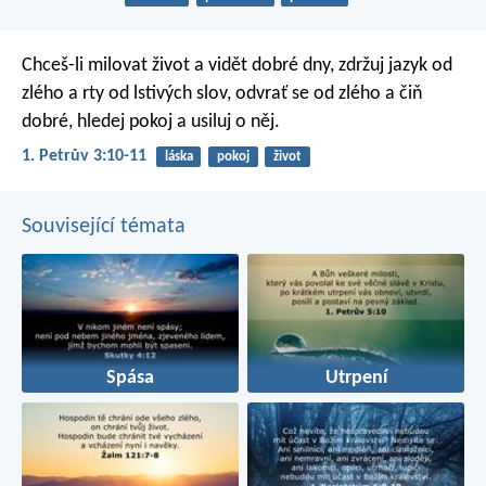
Chceš-li milovat život a vidět dobré dny, zdržuj jazyk od
zlého a rty od lstivých slov, odvrať se od zlého a čiň
dobré, hledej pokoj a usiluj o něj.
1. Petrův 3:10-11
láska
pokoj
život
Související témata
Spása
Utrpení