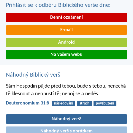
Přihlásit se k odběru Biblického verše dne:
Denní oznámení
E-mail
Android
Na vašem webu
Náhodný Biblický verš
Sám Hospodin půjde před tebou, bude s tebou, nenechá
tě klesnout a neopustí tě; neboj se a neděs.
Deuteronomium 31:8
následování
strach
povzbuzení
Náhodný verš!
Náhodný verš s obrázkem