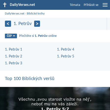
DailyVerses.net
Témata
Přihlásit se
DailyVerses.net
›
Biblické knihy
1. Petrův
Přečtěte si
1. Petrův
online
ČEP
1. Petrův 1
1. Petrův 4
1. Petrův 2
1. Petrův 5
1. Petrův 3
Top 100 Biblických veršů