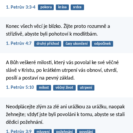
1. Petrův 3:3-4
pokora
krása
srdce
Konec všech věcí je blízko. Žijte proto rozumně a
střízlivě, abyste byli pohotoví k modlitbám.
1. Petrův 4:7
druhý příchod
časy ukončení
odpočinek
A Bůh veškeré milosti, který vás povolal ke své věčné
slávě v Kristu, po krátkém utrpení vás obnoví, utvrdí,
posílí a postaví na pevný základ.
1. Petrův 5:10
milost
věčný život
utrpení
Neodplácejte zlým za zlé ani urážkou za urážku, naopak
žehnejte; vždyť jste byli povoláni k tomu, abyste se stali
dědici požehnání.
1. Petrův 3:9
mluvení
požehnání
povolání