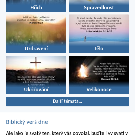
Hřích
Spravedlnost
Uzdravení
Tělo
Ukřižování
Velikonoce
Další témata…
Biblický verš dne
Ale jako je svatý ten, který vás povolal, buďte i vy svatí v