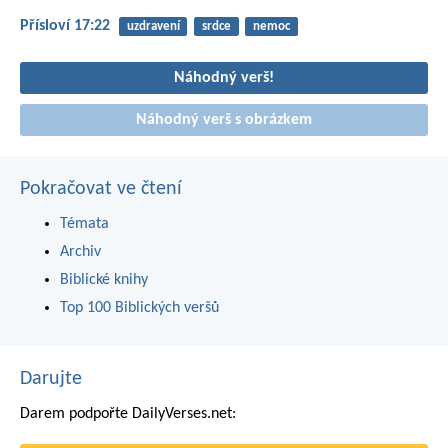
Přísloví 17:22
uzdravení
srdce
nemoc
Náhodný verš!
Náhodný verš s obrázkem
Pokračovat ve čtení
Témata
Archiv
Biblické knihy
Top 100 Biblických veršů
Darujte
Darem podpořte DailyVerses.net: