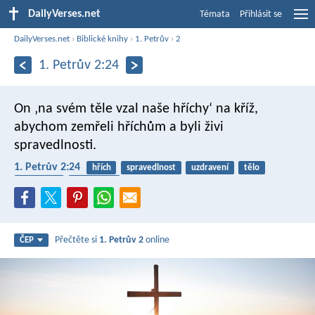
DailyVerses.net
Témata
Přihlásit se
DailyVerses.net
›
Biblické knihy
›
1. Petrův
›
2
1. Petrův 2:24
On ‚na svém těle vzal naše hříchy‘ na kříž,
abychom zemřeli hříchům a byli živi
spravedlnosti.
1. Petrův 2:24
hřích
spravedlnost
uzdravení
tělo
ukřižování
velikonoce
Přečtěte si
1. Petrův 2
online
ČEP