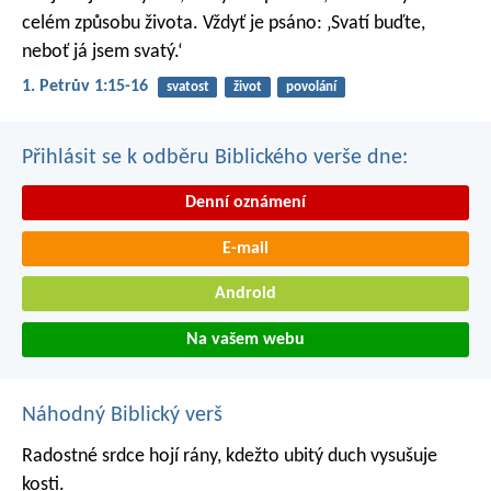
celém způsobu života. Vždyť je psáno: ‚Svatí buďte,
neboť já jsem svatý.‘
1. Petrův 1:15-16
svatost
život
povolání
Přihlásit se k odběru Biblického verše dne:
Denní oznámení
E-mail
Android
Na vašem webu
Náhodný Biblický verš
Radostné srdce hojí rány,
kdežto ubitý duch vysušuje
kosti.