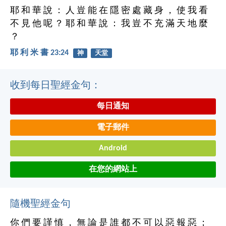
耶 和 華 說 ： 人 豈 能 在 隱 密 處 藏 身 ， 使 我 看
不 見 他 呢 ？ 耶 和 華 說 ： 我 豈 不 充 滿 天 地 麼
？
耶 利 米 書 23:24
神
天堂
收到每日聖經金句：
每日通知
電子郵件
Android
在您的網站上
隨機聖經金句
你 們 要 謹 慎 ， 無 論 是 誰 都 不 可 以 惡 報 惡 ；