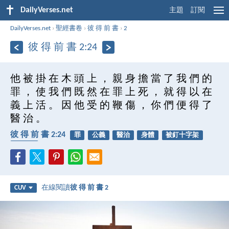
DailyVerses.net
主題
訂閱
DailyVerses.net
›
聖經書卷
›
彼 得 前 書
›
2
彼 得 前 書 2:24
他 被 掛 在 木 頭 上 ， 親 身 擔 當 了 我 們 的
罪 ， 使 我 們 既 然 在 罪 上 死 ， 就 得 以 在
義 上 活 。 因 他 受 的 鞭 傷 ， 你 們 便 得 了
醫 治 。
彼 得 前 書 2:24
罪
公義
醫治
身體
被釘十字架
復活節
在線閱讀
彼 得 前 書 2
CUV