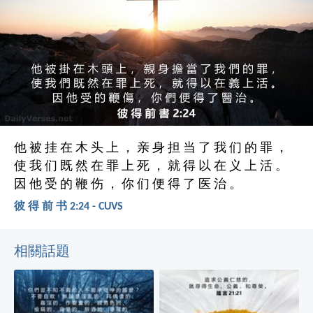
他 被 挂 在 木 头 上 ， 亲 身 担 当 了 我 们 的 罪 ，
使 我 们 既 然 在 罪 上 死 ， 就 得 以 在 义 上 活 。
因 他 受 的 鞭 伤 ， 你 们 便 得 了 医 治 。
彼 得 前 书 2:24 - CUVS
相關話題