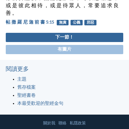
或 是 彼 此 相 待 ， 或 是 待 眾 人 ， 常 要 追 求 良
善 。
帖 撒 羅 尼 迦 前 書 5:15
無責
公義
邪惡
下一節！
有圖片
閱讀更多
主題
舊存檔案
聖經書卷
本最受歡迎的聖經金句
關於我
聯絡
私隱政策