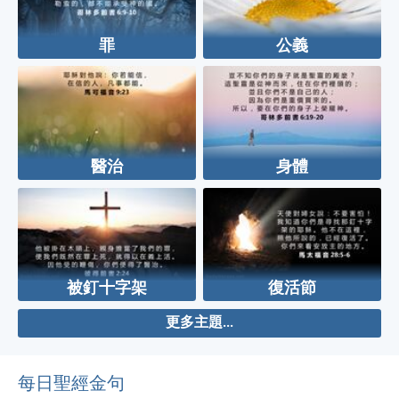
罪
公義
醫治
身體
被釘十字架
復活節
更多主題...
每日聖經金句