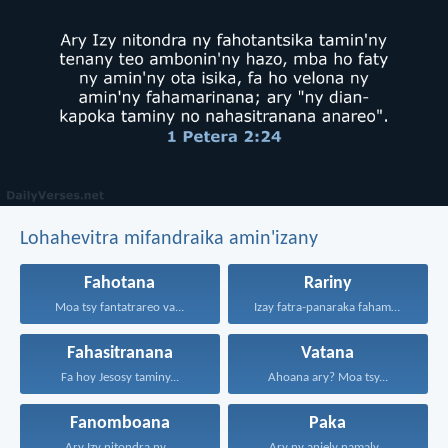
Lohahevitra mifandraika amin'izany
Fahotana
Rariny
Moa tsy fantatrareo va...
Izay fatra-panaraka fahamarinana sy...
Fahasitranana
Vatana
Fa hoy Jesosy taminy...
Ahoana ary? Moa tsy...
Fanomboana
Paka
Ary Izy nitondra ny...
Ary ny anjely namaly...