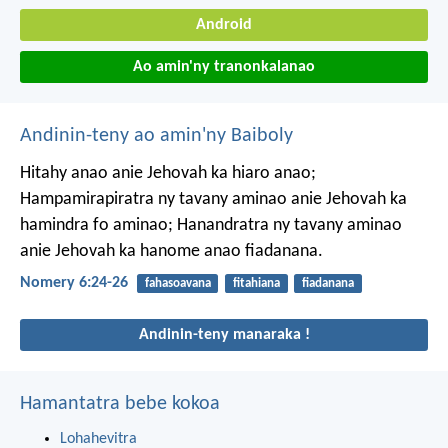
Android
Ao amin'ny tranonkalanao
Andinin-teny ao amin'ny Baiboly
Hitahy anao anie Jehovah ka hiaro anao;
Hampamirapiratra ny tavany aminao anie Jehovah ka
hamindra fo aminao;
Hanandratra ny tavany aminao
anie Jehovah ka hanome anao fiadanana.
Nomery 6:24-26
fahasoavana
fitahiana
fiadanana
Andinin-teny manaraka !
Hamantatra bebe kokoa
Lohahevitra