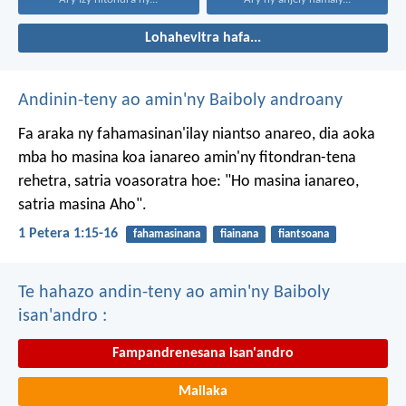
Lohahevitra hafa...
Andinin-teny ao amin'ny Baiboly androany
Fa araka ny fahamasinan'ilay niantso anareo, dia aoka
mba ho masina koa ianareo amin'ny fitondran-tena
rehetra, satria voasoratra hoe: "Ho masina ianareo,
satria masina Aho".
1 Petera 1:15-16
fahamasinana
fiainana
fiantsoana
Te hahazo andin-teny ao amin'ny Baiboly
isan'andro :
Fampandrenesana isan'andro
Mailaka