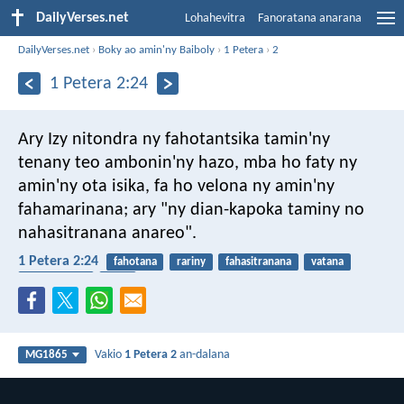
DailyVerses.net
Lohahevitra
Fanoratana anarana
DailyVerses.net
›
Boky ao amin'ny Baiboly
›
1 Petera
›
2
1 Petera 2:24
Ary Izy nitondra ny fahotantsika tamin'ny
tenany teo ambonin'ny hazo, mba ho faty ny
amin'ny ota isika, fa ho velona ny amin'ny
fahamarinana; ary "ny dian-kapoka taminy no
nahasitranana anareo".
1 Petera 2:24
fahotana
rariny
fahasitranana
vatana
fanomboana
paka
Vakio
1 Petera 2
an-dalana
MG1865