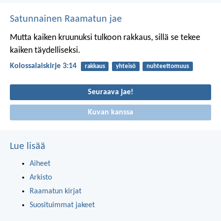
Satunnainen Raamatun jae
Mutta kaiken kruunuksi tulkoon rakkaus, sillä se tekee
kaiken täydelliseksi.
Kolossalaiskirje 3:14
rakkaus
yhteisö
nuhteettomuus
Seuraava jae!
Kuvan kanssa
Lue lisää
Aiheet
Arkisto
Raamatun kirjat
Suosituimmat jakeet