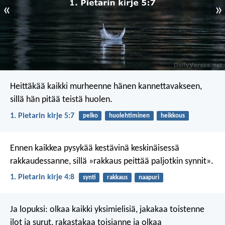
«
»
Heittäkää kaikki murheenne hänen kannettavakseen,
sillä hän pitää teistä huolen.
1. Pietarin kirje 5:7
pelko
huolehtiminen
heikkous
Ennen kaikkea pysykää kestävinä keskinäisessä
rakkaudessanne, sillä »rakkaus peittää paljotkin synnit».
1. Pietarin kirje 4:8
synti
rakkaus
naapuri
Ja lopuksi: olkaa kaikki yksimielisiä, jakakaa toistenne
ilot ja surut, rakastakaa toisianne ja olkaa