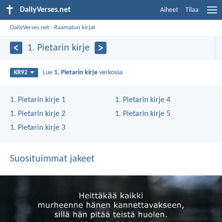
DailyVerses.net
Aiheet
Tilaa
DailyVerses.net
›
Raamatun kirjat
1. Pietarin kirje
Lue
1. Pietarin kirje
verkossa
KR92
1. Pietarin kirje 1
1. Pietarin kirje 4
1. Pietarin kirje 2
1. Pietarin kirje 5
1. Pietarin kirje 3
Suosituimmat jakeet