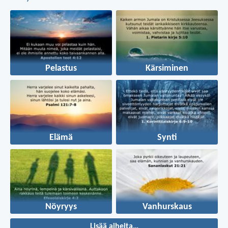
Pelastus
Kärsiminen
Elämä
Synti
Nöyryys
Vanhurskaus
Lisää aiheita…