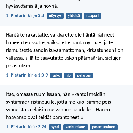
hyväsydämisiä ja nöyriä.
1. Pietarin kirje 3:8
nöyryys
yhteisö
naapuri
Häntä te rakastatte, vaikka ette ole häntä nähneet,
häneen te uskotte, vaikka ette häntä nyt näe, ja te
riemuitsette sanoin kuvaamattoman, kirkastuneen ilon
vallassa, sillä te saavutatte uskon päämäärän, sielujen
pelastuksen.
1. Pietarin kirje 1:8-9
usko
ilo
pelastus
Itse, omassa ruumiissaan, hän »kantoi meidän
syntimme» ristinpuulle, jotta me kuolisimme pois
synneistä ja eläisimme vanhurskaudelle. »Hänen
haavansa ovat teidät parantaneet.»
1. Pietarin kirje 2:24
synti
vanhurskaus
parantuminen