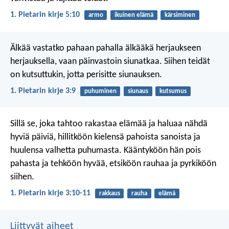
1. Pietarin kirje 5:10
armo
ikuinen elämä
kärsiminen
Älkää vastatko pahaan pahalla älkääkä herjaukseen
herjauksella, vaan päinvastoin siunatkaa. Siihen teidät
on kutsuttukin, jotta perisitte siunauksen.
1. Pietarin kirje 3:9
puhuminen
siunaus
kutsumus
Sillä se, joka tahtoo rakastaa elämää
ja haluaa nähdä
hyviä päiviä,
hillitköön kielensä pahoista sanoista
ja
huulensa valhetta puhumasta.
Kääntyköön hän pois
pahasta ja tehköön hyvää,
etsiköön rauhaa ja pyrkiköön
siihen.
1. Pietarin kirje 3:10-11
rakkaus
rauha
elämä
Liittyvät aiheet