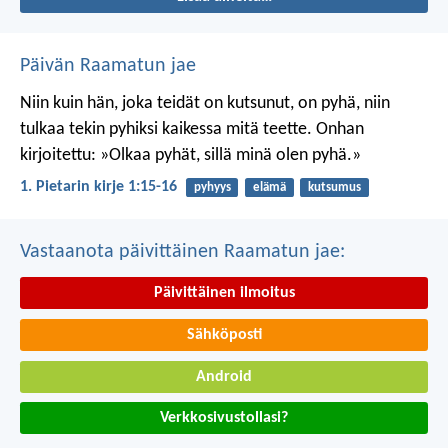
Päivän Raamatun jae
Niin kuin hän, joka teidät on kutsunut, on pyhä, niin
tulkaa tekin pyhiksi kaikessa mitä teette. Onhan
kirjoitettu: »Olkaa pyhät, sillä minä olen pyhä.»
1. Pietarin kirje 1:15-16
pyhyys
elämä
kutsumus
Vastaanota päivittäinen Raamatun jae:
Päivittäinen ilmoitus
Sähköposti
Android
Verkkosivustollasi?