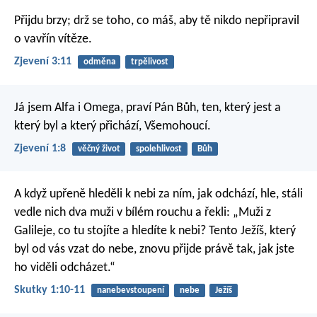
Přijdu brzy; drž se toho, co máš, aby tě nikdo nepřipravil
o vavřín vítěze.
Zjevení 3:11
odměna
trpělivost
Já jsem Alfa i Omega, praví Pán Bůh, ten, který jest a
který byl a který přichází, Všemohoucí.
Zjevení 1:8
věčný život
spolehlivost
Bůh
A když upřeně hleděli k nebi za ním, jak odchází, hle, stáli
vedle nich dva muži v bílém rouchu a řekli: „Muži z
Galileje, co tu stojíte a hledíte k nebi? Tento Ježíš, který
byl od vás vzat do nebe, znovu přijde právě tak, jak jste
ho viděli odcházet.“
Skutky 1:10-11
nanebevstoupení
nebe
Ježíš