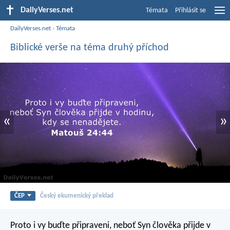
DailyVerses.net
Témata
Přihlásit se
DailyVerses.net
›
Témata
Biblické verše na téma druhý příchod
«
»
ČEP
Český ekumenický překlad
Proto i vy buďte připraveni, neboť Syn člověka přijde v