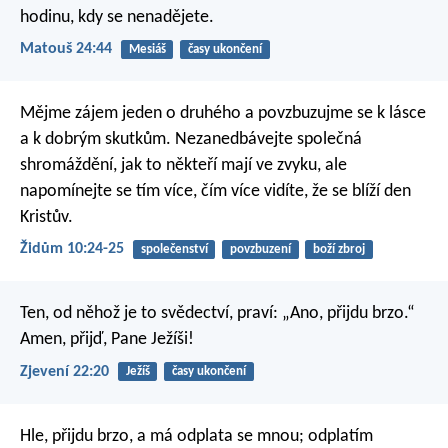
hodinu, kdy se nenadějete.
Matouš 24:44
Mesiáš
časy ukončení
Mějme zájem jeden o druhého a povzbuzujme se k lásce
a k dobrým skutkům. Nezanedbávejte společná
shromáždění, jak to někteří mají ve zvyku, ale
napomínejte se tím více, čím více vidíte, že se blíží den
Kristův.
Židům 10:24-25
společenství
povzbuzení
boží zbroj
Ten, od něhož je to svědectví, praví: „Ano, přijdu brzo.“
Amen, přijď, Pane Ježíši!
Zjevení 22:20
Ježíš
časy ukončení
Hle, přijdu brzo, a má odplata se mnou; odplatím