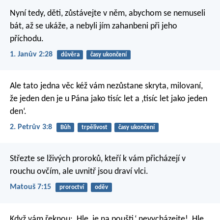
Nyní tedy, děti, zůstávejte v něm, abychom se nemuseli
bát, až se ukáže, a nebyli jím zahanbeni při jeho
příchodu.
1. Janův 2:28
důvěra
časy ukončení
Ale tato jedna věc kéž vám nezůstane skryta, milovaní,
že jeden den je u Pána jako tisíc let a ‚tisíc let jako jeden
den‘.
2. Petrův 3:8
Bůh
trpělivost
časy ukončení
Střezte se lživých proroků, kteří k vám přicházejí v
rouchu ovčím, ale uvnitř jsou draví vlci.
Matouš 7:15
proroctví
oděv
Když vám řeknou: ‚Hle, je na poušti,‘ nevycházejte! ‚Hle,