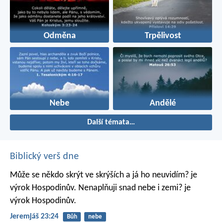
Odměna
Trpělivost
Nebe
Andělé
Další témata…
Biblický verš dne
Může se někdo skrýt ve skrýších
a já ho neuvidím? je
výrok Hospodinův.
Nenaplňuji snad nebe i zemi? je
výrok Hospodinův.
Jeremjáš 23:24
Bůh
nebe