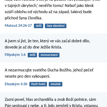
v tajných úkrytech,‘ nevěřte tomu! Neboť jako blesk
ozáří oblohu od východu až na západ, takový bude
příchod Syna člověka.
Matouš 24:26-27
Ježíš
časy ukončení
A jsem si jist, že ten, který ve vás začal dobré dílo,
dovede je až do dne Ježíše Krista.
Filipským 1:6
Ježíš
znovuzrození
A nezarmucujte svatého Ducha Božího, jehož pečeť
nesete pro den vykoupení.
Efezským 4:30
Duch Svatý
smutek
Zazní povel, hlas archanděla a zvuk Boží polnice, sám
Pán sestoupí z nebe, a ti, kdo zemřeli v Kristu, vstanou