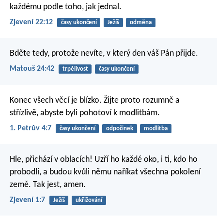
každému podle toho, jak jednal.
Zjevení 22:12
časy ukončení
Ježíš
odměna
Bděte tedy, protože nevíte, v který den váš Pán přijde.
Matouš 24:42
trpělivost
časy ukončení
Konec všech věcí je blízko. Žijte proto rozumně a
střízlivě, abyste byli pohotoví k modlitbám.
1. Petrův 4:7
časy ukončení
odpočinek
modlitba
Hle, přichází v oblacích! Uzří ho každé oko, i ti, kdo ho
probodli, a budou kvůli němu naříkat všechna pokolení
země. Tak jest, amen.
Zjevení 1:7
Ježíš
ukřižování