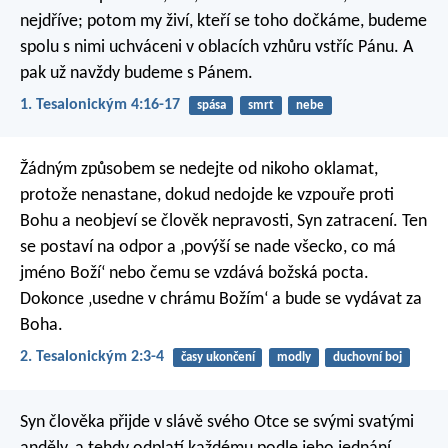
nejdříve; potom my živí, kteří se toho dočkáme, budeme
spolu s nimi uchváceni v oblacích vzhůru vstříc Pánu. A
pak už navždy budeme s Pánem.
1. Tesalonickým 4:16-17
spása
smrt
nebe
Žádným způsobem se nedejte od nikoho oklamat,
protože nenastane, dokud nedojde ke vzpouře proti
Bohu a neobjeví se člověk nepravosti, Syn zatracení. Ten
se postaví na odpor a ‚povýší se nade všecko, co má
jméno Boží‘ nebo čemu se vzdává božská pocta.
Dokonce ‚usedne v chrámu Božím‘ a bude se vydávat za
Boha.
2. Tesalonickým 2:3-4
časy ukončení
modly
duchovní boj
Syn člověka přijde v slávě svého Otce se svými svatými