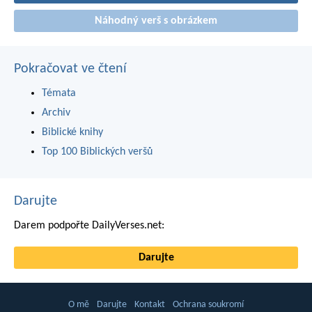
Náhodný verš s obrázkem
Pokračovat ve čtení
Témata
Archiv
Biblické knihy
Top 100 Biblických veršů
Darujte
Darem podpořte DailyVerses.net:
Darujte
O mě
Darujte
Kontakt
Ochrana soukromí