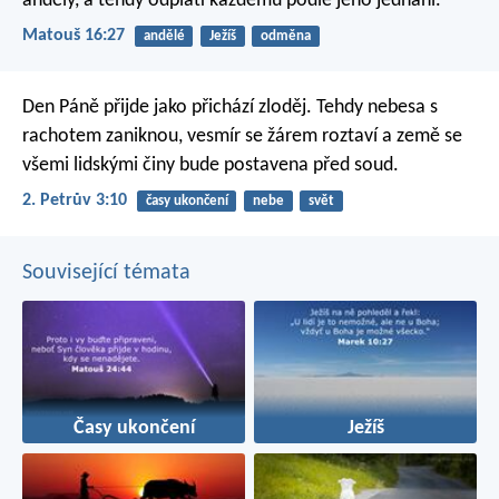
anděly, a tehdy odplatí každému podle jeho jednání.
Matouš 16:27
andělé
Ježíš
odměna
Den Páně přijde jako přichází zloděj. Tehdy nebesa s
rachotem zaniknou, vesmír se žárem roztaví a země se
všemi lidskými činy bude postavena před soud.
2. Petrův 3:10
časy ukončení
nebe
svět
Související témata
Časy ukončení
Ježíš