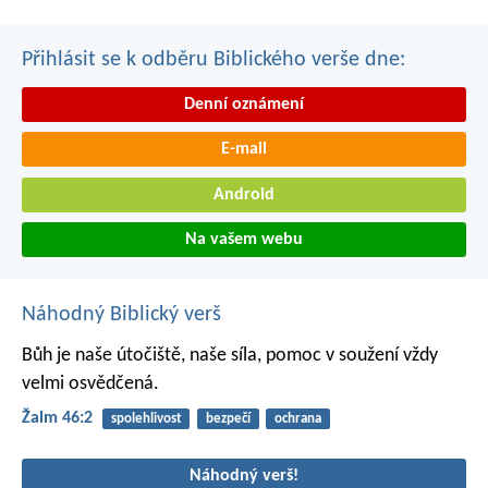
Přihlásit se k odběru Biblického verše dne:
Denní oznámení
E-mail
Android
Na vašem webu
Náhodný Biblický verš
Bůh je naše útočiště, naše síla,
pomoc v soužení vždy
velmi osvědčená.
Žalm 46:2
spolehlivost
bezpečí
ochrana
Náhodný verš!