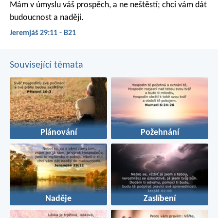
Mám v úmyslu váš prospěch, a ne neštěstí; chci vám dát
budoucnost a naději.
Jeremjáš 29:11 - B21
Související témata
Plánování
Požehnání
Naděje
Zaslíbení