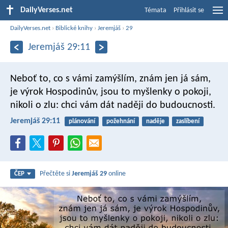
DailyVerses.net
Témata
Přihlásit se
DailyVerses.net
›
Biblické knihy
›
Jeremjáš
›
29
Jeremjáš 29:11
Neboť to, co s vámi zamýšlím, znám jen já sám,
je výrok Hospodinův, jsou to myšlenky o pokoji,
nikoli o zlu: chci vám dát naději do budoucnosti.
Jeremjáš 29:11
plánování
požehnání
naděje
zaslíbení
Přečtěte si
Jeremjáš 29
online
ČEP