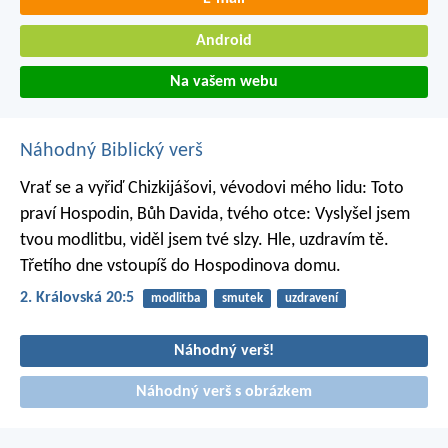
Android
Na vašem webu
Náhodný Biblický verš
Vrať se a vyřiď Chizkijášovi, vévodovi mého lidu: Toto
praví Hospodin, Bůh Davida, tvého otce: Vyslyšel jsem
tvou modlitbu, viděl jsem tvé slzy. Hle, uzdravím tě.
Třetího dne vstoupíš do Hospodinova domu.
2. Královská 20:5
modlitba
smutek
uzdravení
Náhodný verš!
Náhodný verš s obrázkem