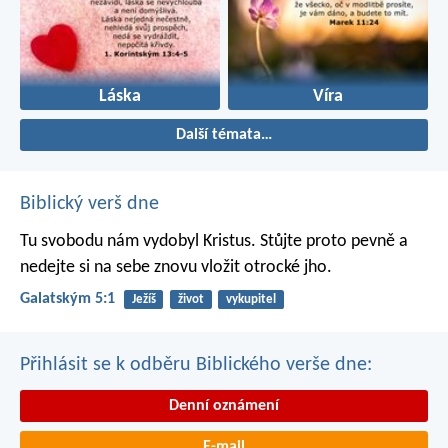
Láska
Víra
Další témata…
Biblický verš dne
Tu svobodu nám vydobyl Kristus. Stůjte proto pevně a
nedejte si na sebe znovu vložit otrocké jho.
Galatským 5:1
Ježíš
život
vykupitel
Přihlásit se k odběru Biblického verše dne:
Denní oznámení
E-mail