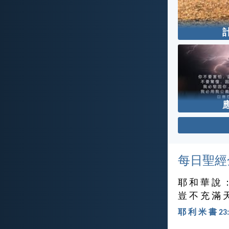
每日聖經
耶 和 華 說 
豈 不 充 滿 
耶 利 米 書 23: