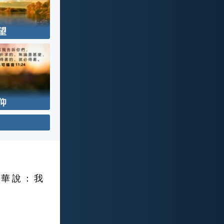
望
仰
 華 說 ： 我