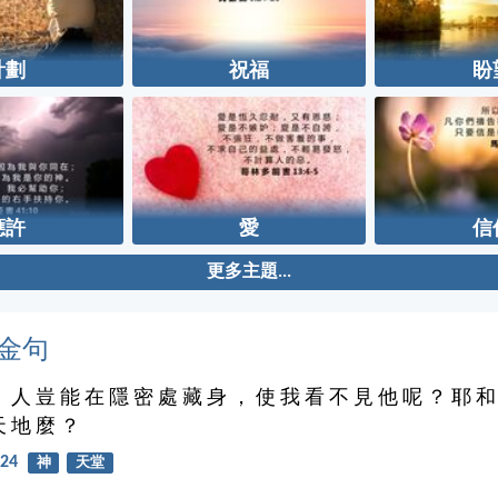
計劃
祝福
盼
應許
愛
信
更多主題...
金句
： 人 豈 能 在 隱 密 處 藏 身 ， 使 我 看 不 見 他 呢 ？ 耶 和
天 地 麼 ？
24
神
天堂