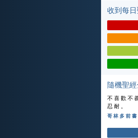
收到每日
隨機聖經
不 喜 歡 不 
忍 耐 。
哥 林 多 前 書 1