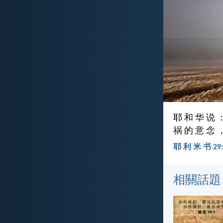
耶 和 华 说 
祸 的 意 念 
耶 利 米 书 29:1
相關話題