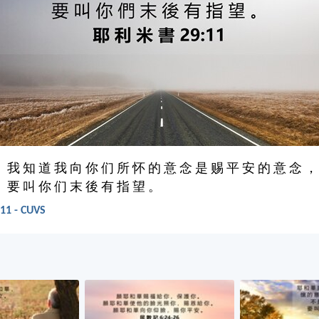
： 我 知 道 我 向 你 们 所 怀 的 意 念 是 赐 平 安 的 意 念 ，
， 要 叫 你 们 末 後 有 指 望 。
1 - CUVS