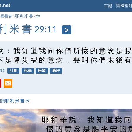
s.net
主題
隨機聖
聖經書卷
›
耶 利 米 書
›
29
利 米 書 29:11
說 ： 我 知 道 我 向 你 們 所 懷 的 意 念 是 賜
不 是 降 災 禍 的 意 念 ， 要 叫 你 們 末 後 有
11
計劃
祝福
盼望
應許
閱讀
耶 利 米 書 29