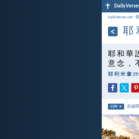
DailyVerse
DailyVerses.net
›
耶 
耶 和 華 
意 念 ， 
耶 利 米 書 29:
在線
CUV