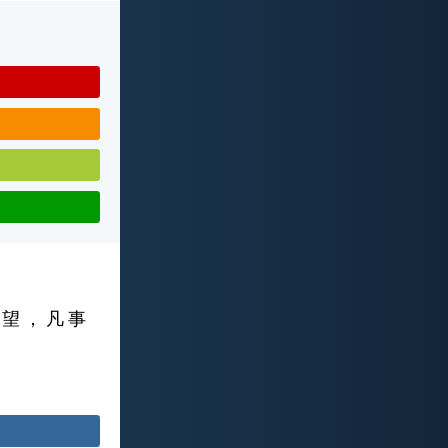
 望 ， 凡 事