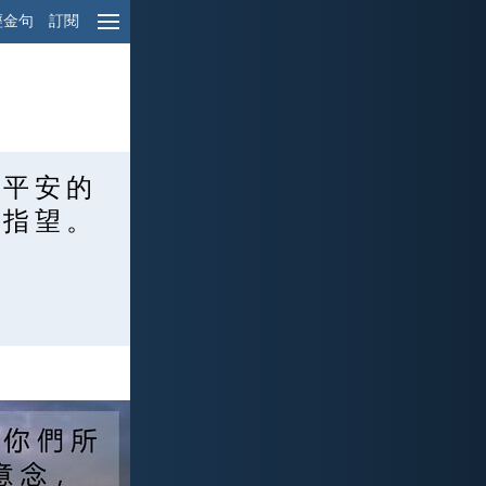
經金句
訂閱
 平 安 的
 指 望 。