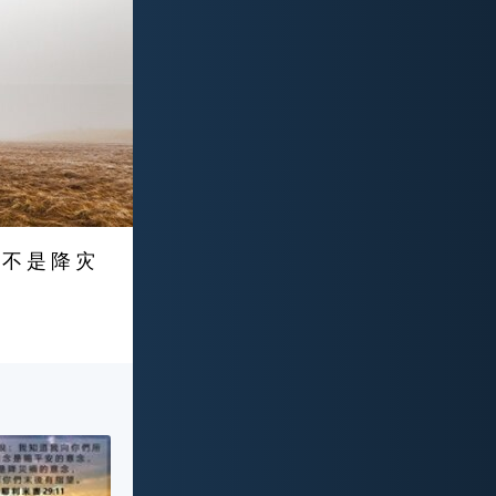
 不 是 降 灾