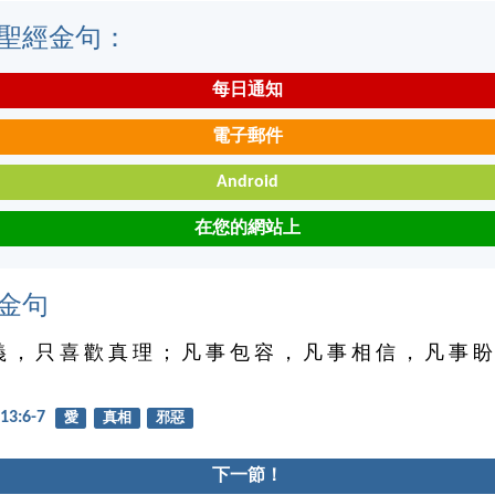
聖經金句：
每日通知
電子郵件
Android
在您的網站上
金句
義 ， 只 喜 歡 真 理 ； 凡 事 包 容 ， 凡 事 相 信 ， 凡 事 盼
3:6-7
愛
真相
邪惡
下一節！