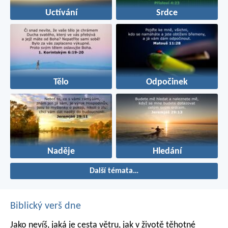
Uctívání
Srdce
Tělo
Odpočinek
Naděje
Hledání
Další témata…
Biblický verš dne
Jako nevíš, jaká je cesta větru,
jak v životě těhotné