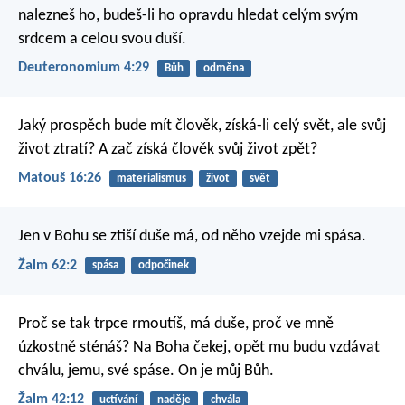
nalezneš ho, budeš-li ho opravdu hledat celým svým
srdcem a celou svou duší.
Deuteronomium 4:29
Bůh
odměna
Jaký prospěch bude mít člověk, získá-li celý svět, ale svůj
život ztratí? A zač získá člověk svůj život zpět?
Matouš 16:26
materialismus
život
svět
Jen v Bohu se ztiší duše má,
od něho vzejde mi spása.
Žalm 62:2
spása
odpočinek
Proč se tak trpce rmoutíš, má duše,
proč ve mně
úzkostně sténáš?
Na Boha čekej, opět mu budu vzdávat
chválu,
jemu, své spáse. On je můj Bůh.
Žalm 42:12
uctívání
naděje
chvála