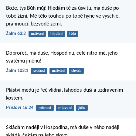
Bože, tys Bůh můj!
Hledám tě za úsvitu,
má duše po
tobě žízní.
Mé tělo touhou po tobě hyne
ve vyschlé,
prahnoucí, bezvodé zemi.
Žalm 63:2
uctívání
hledání
tělo
Dobrořeč, má duše, Hospodinu,
celé nitro mé, jeho
svatému jménu!
Žalm 103:1
svatost
uctívání
chvála
Pláství medu je řeč vlídná,
lahodou duši a uzdravením
kostem.
Přísloví 16:24
mírnost
mluvení
jídlo
Skládám naději v Hospodina,
má duše v něho naději
skládá,
čekám na jeho slovo.