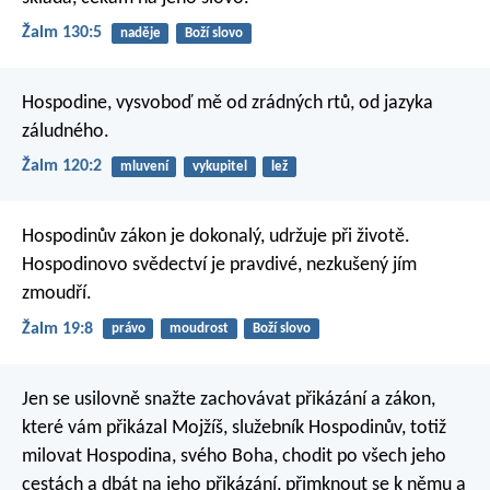
Žalm 130:5
naděje
Boží slovo
Hospodine, vysvoboď mě
od zrádných rtů, od jazyka
záludného.
Žalm 120:2
mluvení
vykupitel
lež
Hospodinův zákon je dokonalý,
udržuje při životě.
Hospodinovo svědectví je pravdivé,
nezkušený jím
zmoudří.
Žalm 19:8
právo
moudrost
Boží slovo
Jen se usilovně snažte zachovávat přikázání a zákon,
které vám přikázal Mojžíš, služebník Hospodinův, totiž
milovat Hospodina, svého Boha, chodit po všech jeho
cestách a dbát na jeho přikázání, přimknout se k němu a