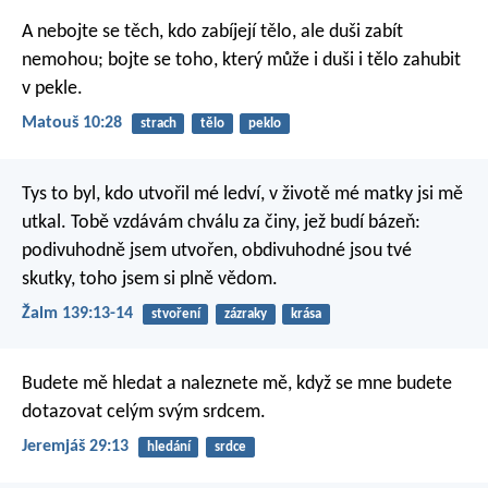
A nebojte se těch, kdo zabíjejí tělo, ale duši zabít
nemohou; bojte se toho, který může i duši i tělo zahubit
v pekle.
Matouš 10:28
strach
tělo
peklo
Tys to byl, kdo utvořil mé ledví,
v životě mé matky jsi mě
utkal.
Tobě vzdávám chválu za činy, jež budí bázeň:
podivuhodně jsem utvořen,
obdivuhodné jsou tvé
skutky,
toho jsem si plně vědom.
Žalm 139:13-14
stvoření
zázraky
krása
Budete mě hledat a naleznete mě, když se mne budete
dotazovat celým svým srdcem.
Jeremjáš 29:13
hledání
srdce