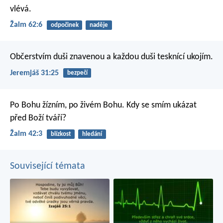
vlévá.
Žalm 62:6
odpočinek
naděje
Občerstvím duši znavenou a každou duši tesknící ukojím.
Jeremjáš 31:25
bezpečí
Po Bohu žízním,
po živém Bohu.
Kdy se smím ukázat
před Boží tváří?
Žalm 42:3
blízkost
hledání
Související témata