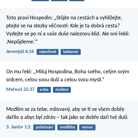
Toto praví Hospodin:
„Stůjte na cestách a vyhlížejte,
ptejte se na stezky věčnosti:
Kde je ta dobrá cesta?
Vydejte se po ní
a vaše duše naleznou klid.
Ale oni řekli:
‚Nepůjdeme.‘“
Jeremjáš 6:16
odpočinek
laskavost
On mu řekl: „Miluj Hospodina, Boha svého, celým svým
srdcem, celou svou duší a celou svou myslí.“
Matouš 22:37
srdce
myšlení
Modlím se za tebe, milovaný, aby se ti ve všem dobře
dařilo a abys byl zdráv – tak jako se dobře daří tvé duši.
3. Janův 1:2
požehnání
modlitba
nemoc