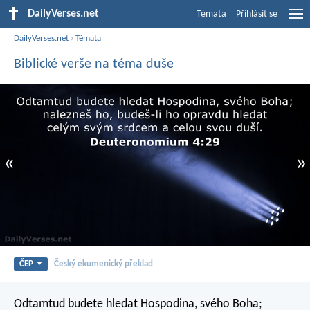
DailyVerses.net
Témata
Přihlásit se
DailyVerses.net
›
Témata
Biblické verše na téma duše
«
»
ČEP
Český ekumenický překlad
Odtamtud budete hledat Hospodina, svého Boha;