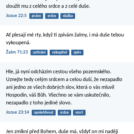
sloužit mu z celého srdce a z celé duše.
Jozue 22:5
právo
srdce
služba
Ať plesají mé rty, když ti zpívám žalmy,
i má duše tebou
vykoupená.
Žalm 71:23
uctívání
vykupitel
zpěv
Hle, já nyní odcházím cestou všeho pozemského.
Uznejte tedy celým srdcem a celou duší, že nezapadlo
ani jedno ze všech dobrých slov, která o vás mluvil
Hospodin, váš Bůh. Všechno se vám uskutečnilo,
nezapadlo z toho jediné slovo.
Jozue 23:14
spolehlivost
srdce
smrt
Jen zmlkni před Bohem, duše má,
vždyť on mi naději