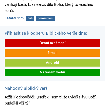
vznikají kosti,
tak neznáš dílo Boha,
který to všechno
koná.
Kazatel 11:5
Bůh
porozumění
Přihlásit se k odběru Biblického verše dne:
Denní oznámení
E-mail
Android
Na vašem webu
Náhodný Biblický verš
Ježíš jí odpověděl: „Neřekl jsem ti, že uvidíš slávu Boží,
budeš-li věřit?“