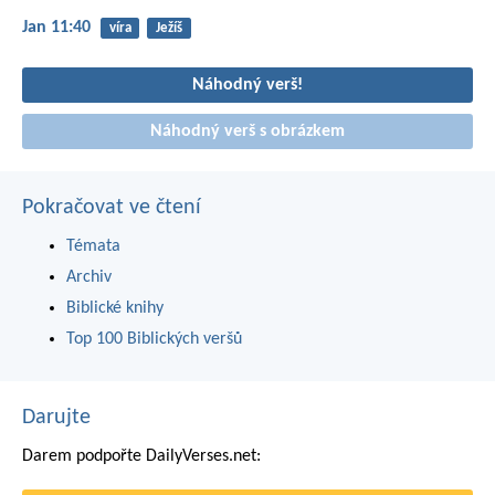
Jan 11:40
víra
Ježíš
Náhodný verš!
Náhodný verš s obrázkem
Pokračovat ve čtení
Témata
Archiv
Biblické knihy
Top 100 Biblických veršů
Darujte
Darem podpořte DailyVerses.net: