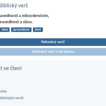
iblický verš
ravedlností a milosrdenstvím,
pravedlnost a slávu.
láska
spravedlnost
život
Náhodný verš!
Náhodný verš s obrázkem
t ve čtení
knihy
iblických veršů