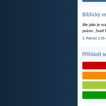
Biblický v
Ale jako je sv
psáno: ‚Svatí 
1. Petrův 1:15
Přihlásit 