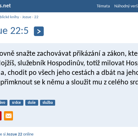
s.net
Témata
Náhodný verš
blické knihy
›
Jozue
›
22
ue 22:5
lovně snažte zachovávat přikázání a zákon, kt
ojžíš, služebník Hospodinův, totiž milovat Ho
a, chodit po všech jeho cestách a dbát na jeh
 přimknout se k němu a sloužit mu z celého srd
ávo
srdce
duše
služba
e si
Jozue 22
online