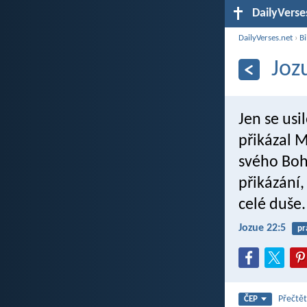
DailyVerse
DailyVerses.net
›
Bi
Joz
Jen se usi
přikázal M
svého Boh
přikázání,
celé duše.
Jozue 22:5
pr
Přečtět
ČEP