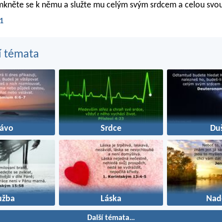
imkněte se k němu a služte mu celým svým srdcem a celou svou
21
í témata
rávo
Srdce
Du
užba
Láska
Nad
Další témata…