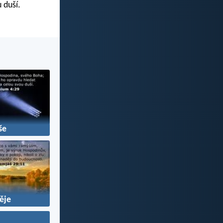
 duší.
še
ěje