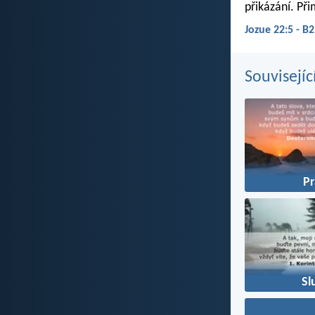
přikázání. Př
Jozue 22:5 - B
Souvisejíc
P
Sl