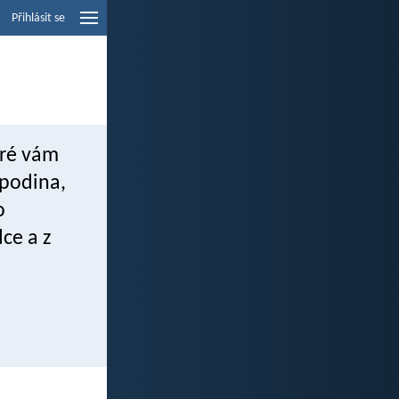
Přihlásit se
eré vám
spodina,
o
ce a z