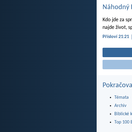
Náhodný B
Kdo jde za sp
najde život, s
Přísloví 21:21
Pokračova
Témata
Archiv
Biblické 
Top 100 B