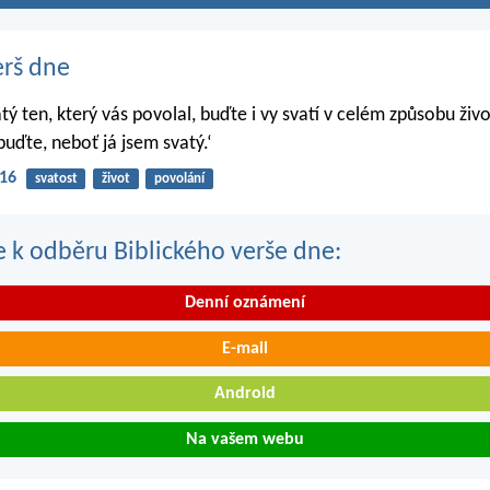
erš dne
atý ten, který vás povolal, buďte i vy svatí v celém způsobu živo
buďte, neboť já jsem svatý.‘
-16
svatost
život
povolání
se k odběru Biblického verše dne:
Denní oznámení
E-mail
Android
Na vašem webu