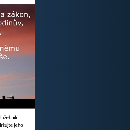
služebník
ržujte jeho