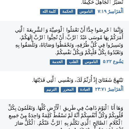
تُصَيِّرُ ٱلْجَاهِلَ حَكِيمًا.
اَلْمَزَامِيرُ ١٩:‏٧
الناموس
الحكمة
كلمة الله
وَإِنَّمَا ٱحْرِصُوا جِدًّا أَنْ تَعْمَلُوا ٱلْوَصِيَّةَ وَٱلشَّرِيعَةَ ٱلَّتِي
أَمَرَكُمْ بِهَا مُوسَى عَبْدُ ٱلرَّبِّ: أَنْ تُحِبُّوا ٱلرَّبَّ إِلَهَكُمْ،
وَتَسِيرُوا فِي كُلِّ طُرُقِهِ، وَتَحْفَظُوا وَصَايَاهُ، وَتَلْصَقُوا بِهِ
وَتَعْبُدُوهُ بِكُلِّ قَلْبِكُمْ وَبِكُلِّ نَفْسِكُمْ.
يَشُوع ٢٢:‏٥
الناموس
القلب
الخدمة
تَبْتَهِجُ شَفَتَايَ إِذْ أُرَنِّمُ لَكَ، وَنَفْسِي ٱلَّتِي فَدَيْتَهَا.
اَلْمَزَامِيرُ ٧١:‏٢٣
العبادة
المحرر
الترنيم
وَهَا أَنَا ٱلْيَوْمَ ذَاهِبٌ فِي طَرِيقِ ٱلْأَرْضِ كُلِّهَا. وَتَعْلَمُونَ بِكُلِّ
قُلُوبِكُمْ وَكُلِّ أَنْفُسِكُمْ أَنَّهُ لَمْ تَسْقُطْ كَلِمَةٌ وَاحِدَةٌ مِنْ جَمِيعِ
ٱلْكَلَامِ ٱلصَّالِحِ ٱلَّذِي تَكَلَّمَ بِهِ ٱلرَّبُّ عَنْكُمُ. ٱلْكُلُّ صَارَ