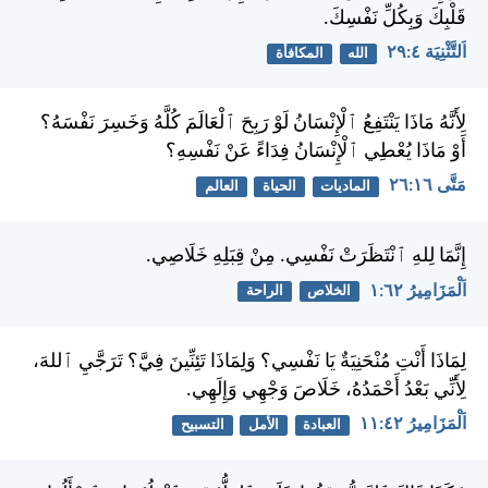
قَلْبِكَ وَبِكُلِّ نَفْسِكَ.
اَلتَّثْنِيَة ٤:‏٢٩
الله
المكافأة
لِأَنَّهُ مَاذَا يَنْتَفِعُ ٱلْإِنْسَانُ لَوْ رَبِحَ ٱلْعَالَمَ كُلَّهُ وَخَسِرَ نَفْسَهُ؟
أَوْ مَاذَا يُعْطِي ٱلْإِنْسَانُ فِدَاءً عَنْ نَفْسِهِ؟
مَتَّى ١٦:‏٢٦
الماديات
الحياة
العالم
إِنَّمَا لِلهِ ٱنْتَظَرَتْ نَفْسِي. مِنْ قِبَلِهِ خَلَاصِي.
اَلْمَزَامِيرُ ٦٢:‏١
الخلاص
الراحة
لِمَاذَا أَنْتِ مُنْحَنِيَةٌ يَا نَفْسِي؟ وَلِمَاذَا تَئِنِّينَ فِيَّ؟ تَرَجَّيِ ٱللهَ،
لِأَنِّي بَعْدُ أَحْمَدُهُ، خَلَاصَ وَجْهِي وَإِلَهِي.
اَلْمَزَامِيرُ ٤٢:‏١١
العبادة
الأمل
التسبيح