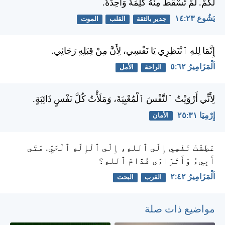
لَكُمْ. لَمْ تَسْقُطْ مِنْهُ كَلِمَةٌ وَاحِدَةٌ.
يَشُوع ٢٣:‏١٤
جدير بالثقة
القلب
الموت
إِنَّمَا لِلهِ ٱنْتَظِرِي يَا نَفْسِي، لِأَنَّ مِنْ قِبَلِهِ رَجَائِي.
اَلْمَزَامِيرُ ٦٢:‏٥
الراحة
الأمل
لِأَنِّي أَرْوَيْتُ ٱلنَّفْسَ ٱلْمُعْيِيَةَ، وَمَلَأْتُ كُلَّ نَفْسٍ ذَائِبَةٍ.
إِرْمِيَا ٣١:‏٢٥
الأمان
عَطِشَتْ نَفْسِي إِلَى ٱللهِ، إِلَى ٱلْإِلَهِ ٱلْحَيِّ. مَتَى
أَجِيءُ وَأَتَرَاءَى قُدَّامَ ٱللهِ؟
اَلْمَزَامِيرُ ٤٢:‏٢
القرب
البحث
مواضيع ذات صلة