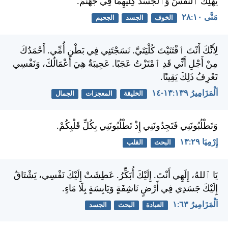
يُهْلِكَ ٱلنَّفْسَ وَٱلْجَسَدَ كِلَيْهِمَا فِي جَهَنَّمَ.
مَتَّى ١٠:‏٢٨
الخوف
الجسد
الجحيم
لِأَنَّكَ أَنْتَ ٱقْتَنَيْتَ كُلْيَتَيَّ. نَسَجْتَنِي فِي بَطْنِ أُمِّي. أَحْمَدُكَ
مِنْ أَجْلِ أَنِّي قَدِ ٱمْتَزْتُ عَجَبًا. عَجِيبَةٌ هِيَ أَعْمَالُكَ، وَنَفْسِي
تَعْرِفُ ذَلِكَ يَقِينًا.
اَلْمَزَامِيرُ ١٣٩:‏١٣-‏١٤
الخليقة
المعجزات
الجمال
وَتَطْلُبُونَنِي فَتَجِدُونَنِي إِذْ تَطْلُبُونَنِي بِكُلِّ قَلْبِكُمْ.
إِرْمِيَا ٢٩:‏١٣
البحث
القلب
يَا ٱللهُ، إِلَهِي أَنْتَ. إِلَيْكَ أُبَكِّرُ. عَطِشَتْ إِلَيْكَ نَفْسِي، يَشْتَاقُ
إِلَيْكَ جَسَدِي فِي أَرْضٍ نَاشِفَةٍ وَيَابِسَةٍ بِلَا مَاءٍ.
اَلْمَزَامِيرُ ٦٣:‏١
العبادة
البحث
الجسد