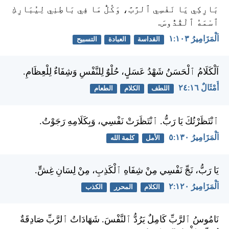
بَارِكِي يَا نَفْسِي ٱلرَّبَّ، وَكُلُّ مَا فِي بَاطِنِي لِيُبَارِكِ
ٱسْمَهُ ٱلْقُدُّوسَ.
اَلْمَزَامِيرُ ١٠٣:‏١
القداسة
العبادة
التسبيح
اَلْكَلَامُ ٱلْحَسَنُ شَهْدُ عَسَلٍ، حُلْوٌ لِلنَّفْسِ وَشِفَاءٌ لِلْعِظَامِ.
أَمْثَالٌ ١٦:‏٢٤
اللطف
الكلام
الطعام
ٱنْتَظَرْتُكَ يَا رَبُّ. ٱنْتَظَرَتْ نَفْسِي، وَبِكَلَامِهِ رَجَوْتُ.
اَلْمَزَامِيرُ ١٣٠:‏٥
الأمل
كلمة الله
يَا رَبُّ، نَجِّ نَفْسِي مِنْ شِفَاهِ ٱلْكَذِبِ، مِنْ لِسَانِ غِشٍّ.
اَلْمَزَامِيرُ ١٢٠:‏٢
الكلام
المحرر
الكذب
نَامُوسُ ٱلرَّبِّ كَامِلٌ يَرُدُّ ٱلنَّفْسَ. شَهَادَاتُ ٱلرَّبِّ صَادِقَةٌ