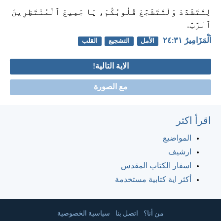
لِتَتَشَدَّدْ وَلْتَتَشَجَّعْ قُلُوبُكُمْ، يَا جَمِيعَ ٱلْمُنْتَظِرِينَ
ٱلرَّبَّ.
اَلْمَزَامِيرُ ٣١:‏٢٤
الأمل
التشجيع
القلب
الاية التالية!
مع الصورة
اقرأ اكثر
المواضيع
ارشيف
اسفار الكتاب المقدس
أكثر اية كتابية مستخدمة
من أنا؟
اتصل بنا
سياسية الخصوصية