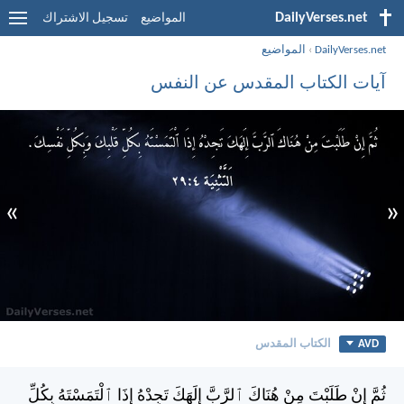
DailyVerses.net
المواضيع
تسجيل الاشتراك
DailyVerses.net
›
المواضيع
آيات الكتاب المقدس عن النفس
»
«
AVD
الكتاب المقدس
ثُمَّ إِنْ طَلَبْتَ مِنْ هُنَاكَ ٱلرَّبَّ إِلَهَكَ تَجِدْهُ إِذَا ٱلْتَمَسْتَهُ بِكُلِّ