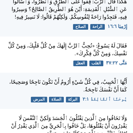
هَكَذَا قَالَ ٱلرَّبُّ: قِفُوا عَلَى ٱلطُّرُقِ وَٱنْظُرُوا، وَٱسْأَلُوا
عَنِ ٱلسُّبُلِ ٱلْقَدِيمَةِ: أَيْنَ هُوَ ٱلطَّرِيقُ ٱلصَّالِحُ؟ وَسِيرُوا
فِيهِ، فَتَجِدُوا رَاحَةً لِنُفُوسِكُمْ. وَلَكِنَّهُمْ قَالُوا: لَا نَسِيرُ فِيهِ!
إِرْمِيَا ٦:‏١٦
الراحة
الصلاح
فَقَالَ لَهُ يَسُوعُ: «تُحِبُّ ٱلرَّبَّ إِلَهَكَ مِنْ كُلِّ قَلْبِكَ، وَمِنْ كُلِّ
نَفْسِكَ، وَمِنْ كُلِّ فِكْرِكَ».
مَتَّى ٢٢:‏٣٧
القلب
العقل
أَيُّهَا ٱلْحَبِيبُ، فِي كُلِّ شَيْءٍ أَرُومُ أَنْ تَكُونَ نَاجِحًا وَصَحِيحًا،
كَمَا أَنَّ نَفْسَكَ نَاجِحَةٌ.
يُوحَنَّا ٱلثَّالِثَةُ ١:‏٢
البركة
الصلاة
المرض
وَلَا تَخَافُوا مِنَ ٱلَّذِينَ يَقْتُلُونَ ٱلْجَسَدَ وَلَكِنَّ ٱلنَّفْسَ لَا
يَقْدِرُونَ أَنْ يَقْتُلُوهَا، بَلْ خَافُوا بِٱلْحَرِيِّ مِنَ ٱلَّذِي يَقْدِرُ أَنْ