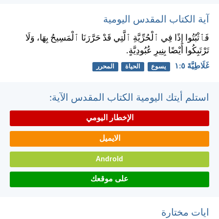
آية الكتاب المقدس اليومية
فَٱثْبُتُوا إِذًا فِي ٱلْحُرِّيَّةِ ٱلَّتِي قَدْ حَرَّرَنَا ٱلْمَسِيحُ بِهَا، وَلَا
تَرْتَبِكُوا أَيْضًا بِنِيرِ عُبُودِيَّةٍ.
غَلَاطِيَّةَ ٥:‏١
يسوع
الحياة
المحرر
استلم أيتك اليومية الكتاب المقدس الآية:
الإخطار اليومي
الايميل
Android
على موقعك
ايات مختارة