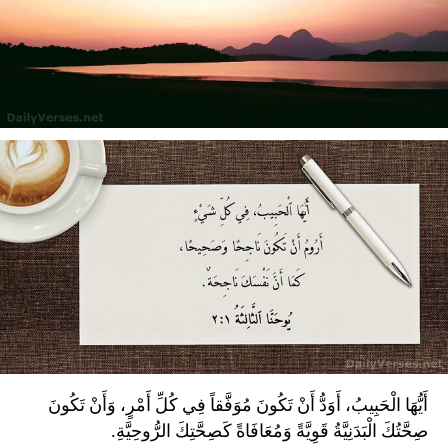
أَيُّهَا الْحَبِيبُ، أَوَدُّ أَنْ تَكُونَ مُوَفَّقاً فِي كُلِّ أَمْرٍ، وَأَنْ تَكُونَ
صِحَّتُكَ الْبَدَنِيَّةُ قَوِيَّةً وَمُعَافَاةً كَصِحَّتِكَ الرُّوحِيَّةِ.