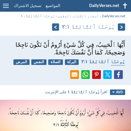
DailyVerses.net
المواضيع
تسجيل الاشتراك
DailyVerses.net
›
اسفار الكتاب المقدس
›
يُوحَنَّا ٱلثَّالِثَةُ
›
١
يُوحَنَّا ٱلثَّالِثَةُ ١:‏٢
أَيُّهَا ٱلْحَبِيبُ، فِي كُلِّ شَيْءٍ أَرُومُ أَنْ تَكُونَ نَاجِحًا
وَصَحِيحًا، كَمَا أَنَّ نَفْسَكَ نَاجِحَةٌ.
يُوحَنَّا ٱلثَّالِثَةُ ١:‏٢
البركة
الصلاة
النفس
المرض
الصحة
اقرأ
يُوحَنَّا ٱلثَّالِثَةُ ١
على الإنترنت
AVD