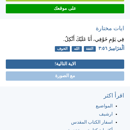
على موقعك
ايات مختارة
فِي يَوْمِ خَوْفِي، أَنَا عَلَيْكَ أَتَّكِلُ.
اَلْمَزَامِيرُ ٥٦:‏٣
الثقة
الله
الخوف
الاية التالية!
مع الصورة
اقرأ اكثر
المواضيع
ارشيف
اسفار الكتاب المقدس