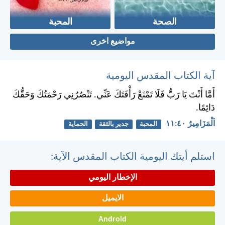
الصحة
المحبة
مواضيع اخرى
آية الكتاب المقدس اليومية
أَمَّا أَنْتَ يَا رَبُّ فَلَا تَمْنَعْ رَأْفَتَكَ عَنِّي. تَنْصُرُنِي رَحْمَتُكَ وَحَقُّكَ
دَائِمًا.
اَلْمَزَامِيرُ ٤٠:‏١١
المحبة
جدير بالثقة
الحماية
استلم أيتك اليومية الكتاب المقدس الآية:
الإخطار اليومي
الايميل
Android