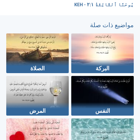
يُوحَنَّا ٱلثَّالِثَةُ ١:‏٢ - KEH
مواضيع ذات صلة
البركة
الصلاة
النفس
المرض