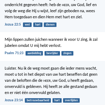
onderricht gegeven heeft: heb de
, uw God, lief en
HEER
volg de weg die Hij u wijst, leef zijn geboden na, wees
Hem toegedaan en dien Hem met hart en ziel.
Jozua 22:5
wet
hart
dienen
Mijn lippen zullen juichen wanneer ik voor U zing,
ik zal
jubelen omdat U mij hebt verlost.
Psalm 71:23
aanbidding
bevrijder
zingen
Luister. Nu ik de weg moet gaan die ieder mens wacht,
moet u tot in het diepst van uw hart beseffen dat geen
van de beloften die de
, uw God, u heeft gedaan,
HEER
onvervuld is gebleven. Hij heeft ze alle gestand gedaan
en er niet één onvervuld gelaten.
Jozua 23:14
betrouwbaarheid
hart
overlijden