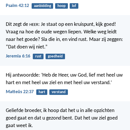
Psalm 42:12
aanbidding
hoop
lof
Dit zegt de
:
Je staat op een kruispunt, kijk goed!
HEER
Vraag na hoe de oude wegen liepen.
Welke weg leidt
naar het goede?
Sla die in, en vind rust.
Maar zij zeggen:
“Dat doen wij niet.”
Jeremia 6:16
rust
goedheid
Hij antwoordde: ‘Heb de Heer, uw God, lief met heel uw
hart en met heel uw ziel en met heel uw verstand.’
Matteüs 22:37
hart
verstand
Geliefde broeder, ik hoop dat het u in alle opzichten
goed gaat en dat u gezond bent. Dat het uw ziel goed
gaat weet ik.