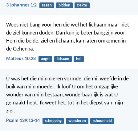
3 Johannes 1:2
zegen
bidden
ziekte
Wees niet bang voor hen die wel het lichaam maar niet
de ziel kunnen doden. Dan kun je beter bang zijn voor
Hem die beide, ziel en lichaam, kan laten omkomen in
de Gehenna.
Matteüs 10:28
angst
lichaam
hel
U was het die mijn nieren vormde,
die mij weefde in de
buik van mijn moeder.
Ik loof U om het ontzaglijke
wonder van mijn bestaan,
wonderbaarlijk is wat U
gemaakt hebt.
Ik weet het, tot in het diepst van mijn
ziel.
Psalm 139:13-14
schepping
wonderen
schoonheid