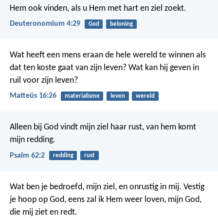
Hem ook vinden, als u Hem met hart en ziel zoekt.
Deuteronomium 4:29
God
beloning
Wat heeft een mens eraan de hele wereld te winnen als
dat ten koste gaat van zijn leven? Wat kan hij geven in
ruil voor zijn leven?
Matteüs 16:26
materialisme
leven
wereld
Alleen bij God vindt mijn ziel haar rust,
van hem komt
mijn redding.
Psalm 62:2
redding
rust
Wat ben je bedroefd, mijn ziel,
en onrustig in mij.
Vestig
je hoop op God,
eens zal ik Hem weer loven,
mijn God,
die mij ziet en redt.