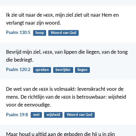
Ik zie uit naar de
,
mijn ziel ziet uit naar Hem
en
HEER
verlangt naar zijn woord.
Psalm 130:5
hoop
Woord van God
Bevrijd mijn ziel,
,
van lippen die liegen,
van de tong
HEER
die bedriegt.
Psalm 120:2
spreken
bevrijder
liegen
De wet van de
is volmaakt:
levenskracht voor de
HEER
mens.
De richtlijn van de
is betrouwbaar:
wijsheid
HEER
voor de eenvoudige.
Psalm 19:8
wet
wijsheid
Woord van God
Maar houd u altijd aan de geboden die hij u in zijn