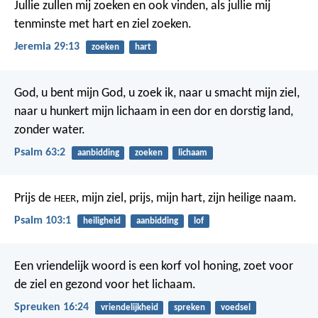
Jullie zullen mij zoeken en ook vinden, als jullie mij
tenminste met hart en ziel zoeken.
Jeremia 29:13
zoeken
hart
God, u bent mijn God, u zoek ik,
naar u smacht mijn ziel,
naar u hunkert mijn lichaam
in een dor en dorstig land,
zonder water.
Psalm 63:2
aanbidding
zoeken
lichaam
Prijs de
, mijn ziel,
prijs, mijn hart, zijn heilige naam.
HEER
Psalm 103:1
heiligheid
aanbidding
lof
Een vriendelijk woord is een korf vol honing,
zoet voor
de ziel en gezond voor het lichaam.
Spreuken 16:24
vriendelijkheid
spreken
voedsel