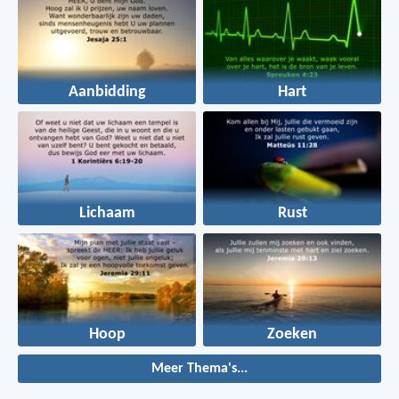
Aanbidding
Hart
Lichaam
Rust
Hoop
Zoeken
Meer Thema's...