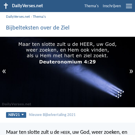
DailyVerses.net
Thema's
Inschrijven
DailyVerses.net
›
Thema's
Bijbelteksten over de Ziel
«
»
NBV21
Nieuwe Bijbelvertaling 2021
Maar ten slotte zult u de
, uw God, weer zoeken, en
HEER