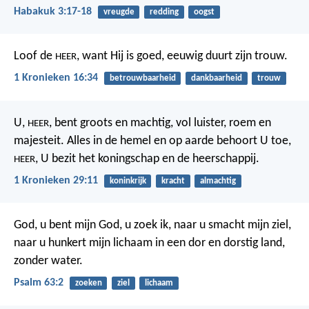
Habakuk 3:17-18
vreugde
redding
oogst
Loof de
, want Hij is goed,
eeuwig duurt zijn trouw.
HEER
1 Kronieken 16:34
betrouwbaarheid
dankbaarheid
trouw
U,
, bent groots en machtig, vol luister, roem en
HEER
majesteit. Alles in de hemel en op aarde behoort U toe,
, U bezit het koningschap en de heerschappij.
HEER
1 Kronieken 29:11
koninkrijk
kracht
almachtig
God, u bent mijn God, u zoek ik,
naar u smacht mijn ziel,
naar u hunkert mijn lichaam
in een dor en dorstig land,
zonder water.
Psalm 63:2
zoeken
ziel
lichaam