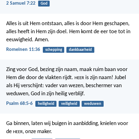
2 Samuel 7:22
God
Alles is uit Hem ontstaan, alles is door Hem geschapen,
alles heeft in Hem zijn doel. Hem komt de eer toe tot in
eeuwigheid. Amen.
Romeinen 11:36
schepping
dankbaarheid
Zing voor God, bezing zijn naam,
maak ruim baan voor
Hem die door de vlakten rijdt.
is zijn naam! Jubel
HEER
als Hij verschijnt:
vader van wezen, beschermer van
weduwen,
God in zijn heilig verblijf.
Psalm 68:5-6
heiligheid
veiligheid
weduwen
Ga binnen, laten wij buigen in aanbidding,
knielen voor
de
, onze maker.
HEER