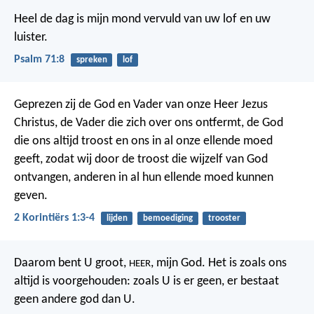
Heel de dag is mijn mond
vervuld van uw lof en uw
luister.
Psalm 71:8
spreken
lof
Geprezen zij de God en Vader van onze Heer Jezus
Christus, de Vader die zich over ons ontfermt, de God
die ons altijd troost en ons in al onze ellende moed
geeft, zodat wij door de troost die wijzelf van God
ontvangen, anderen in al hun ellende moed kunnen
geven.
2 Korintiërs 1:3-4
lijden
bemoediging
trooster
Daarom bent U groot,
, mijn God. Het is zoals ons
HEER
altijd is voorgehouden: zoals U is er geen, er bestaat
geen andere god dan U.