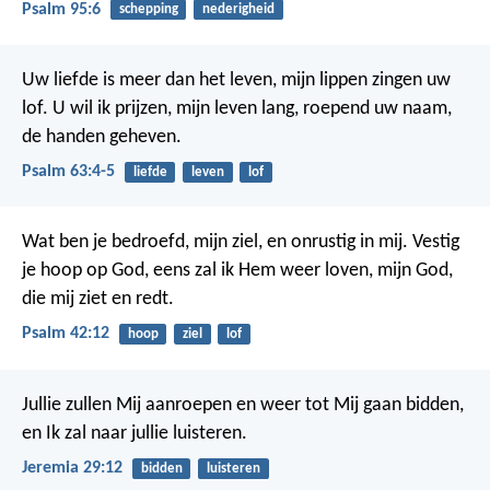
Psalm 95:6
schepping
nederigheid
Uw liefde is meer dan het leven,
mijn lippen zingen uw
lof.
U wil ik prijzen, mijn leven lang,
roepend uw naam,
de handen geheven.
Psalm 63:4-5
liefde
leven
lof
Wat ben je bedroefd, mijn ziel,
en onrustig in mij.
Vestig
je hoop op God,
eens zal ik Hem weer loven,
mijn God,
die mij ziet en redt.
Psalm 42:12
hoop
ziel
lof
Jullie zullen Mij aanroepen en weer tot Mij gaan bidden,
en Ik zal naar jullie luisteren.
Jeremia 29:12
bidden
luisteren