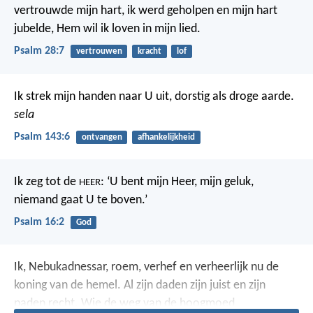
vertrouwde mijn hart,
ik werd geholpen en mijn hart
jubelde,
Hem wil ik loven in mijn lied.
Psalm 28:7
vertrouwen
kracht
lof
Ik strek mijn handen naar U uit,
dorstig als droge aarde.
sela
Psalm 143:6
ontvangen
afhankelijkheid
Ik zeg tot de
: ‘U bent mijn Heer,
mijn geluk,
HEER
niemand gaat U te boven.’
Psalm 16:2
God
Ik, Nebukadnessar, roem, verhef en verheerlijk nu de
koning van de hemel. Al zijn daden zijn juist en zijn
paden recht. Wie de weg van de hoogmoed