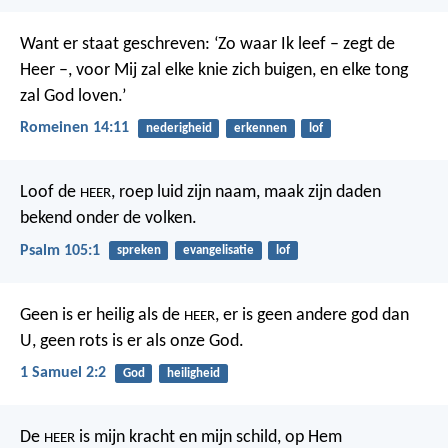
Want er staat geschreven: ‘Zo waar Ik leef – zegt de
Heer –, voor Mij zal elke knie zich buigen, en elke tong
zal God loven.’
Romeinen 14:11
nederigheid
erkennen
lof
Loof de
, roep luid zijn naam,
maak zijn daden
HEER
bekend onder de volken.
Psalm 105:1
spreken
evangelisatie
lof
Geen is er heilig als de
,
er is geen andere god dan
HEER
U,
geen rots is er als onze God.
1 Samuel 2:2
God
heiligheid
De
is mijn kracht en mijn schild,
op Hem
HEER