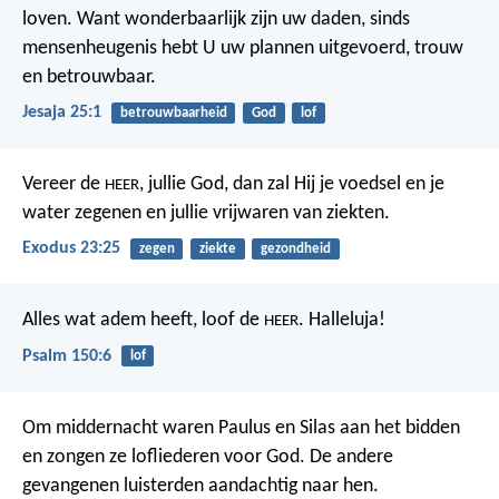
loven.
Want wonderbaarlijk zijn uw daden,
sinds
mensenheugenis hebt U uw plannen uitgevoerd,
trouw
en betrouwbaar.
Jesaja 25:1
betrouwbaarheid
God
lof
Vereer de
, jullie God, dan zal Hij je voedsel en je
HEER
water zegenen en jullie vrijwaren van ziekten.
Exodus 23:25
zegen
ziekte
gezondheid
Alles wat adem heeft, loof de
.
Halleluja!
HEER
Psalm 150:6
lof
Om middernacht waren Paulus en Silas aan het bidden
en zongen ze lofliederen voor God. De andere
gevangenen luisterden aandachtig naar hen.