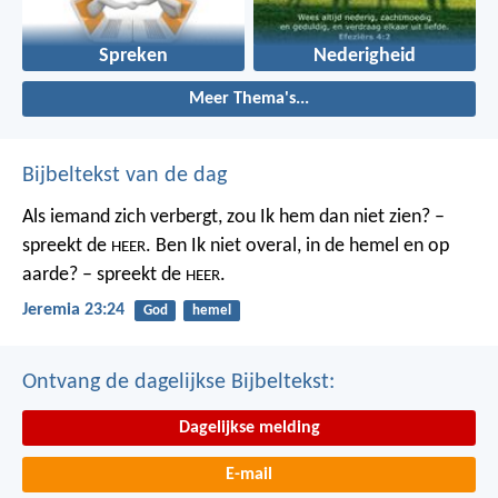
Spreken
Nederigheid
Meer Thema's...
Bijbeltekst van de dag
Als iemand zich verbergt,
zou Ik hem dan niet zien? –
spreekt de
.
Ben Ik niet overal,
in de hemel en op
HEER
aarde? – spreekt de
.
HEER
Jeremia 23:24
God
hemel
Ontvang de dagelijkse Bijbeltekst:
Dagelijkse melding
E-mail