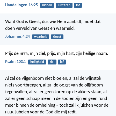
Handelingen 16:25
bidden
luisteren
lof
Want God is Geest, dus wie Hem aanbidt, moet dat
doen vervuld van Geest en waarheid.
Johannes 4:24
waarheid
Geest
Prijs de
, mijn ziel,
prijs, mijn hart, zijn heilige naam.
HEER
Psalm 103:1
heiligheid
ziel
lof
Al zal de vijgenboom niet bloeien,
al zal de wijnstok
niets voortbrengen,
al zal de oogst van de olijfboom
tegenvallen,
al zal er geen koren op de akkers staan,
al
zal er geen schaap meer in de kooien zijn
en geen rund
meer binnen de omheining –
toch zal ik juichen voor de
,
jubelen voor de God die mij redt.
HEER