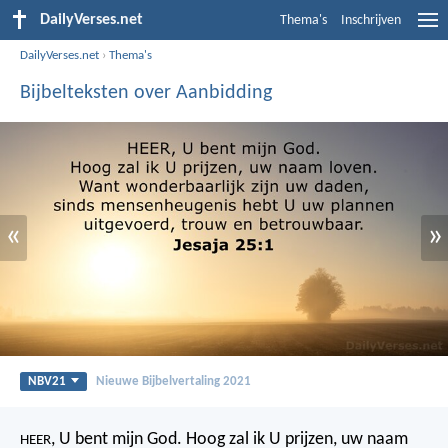
DailyVerses.net
Thema's
Inschrijven
DailyVerses.net
›
Thema's
Bijbelteksten over Aanbidding
«
»
NBV21
Nieuwe Bijbelvertaling 2021
, U bent mijn God.
Hoog zal ik U prijzen, uw naam
HEER