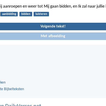
Mij aanroepen en weer tot Mij gaan bidden, en Ik zal naar jullie 
aanbidding
bidden
luisteren
Volgende tekst!
Met afbeelding
eken
te Bijbelteksten