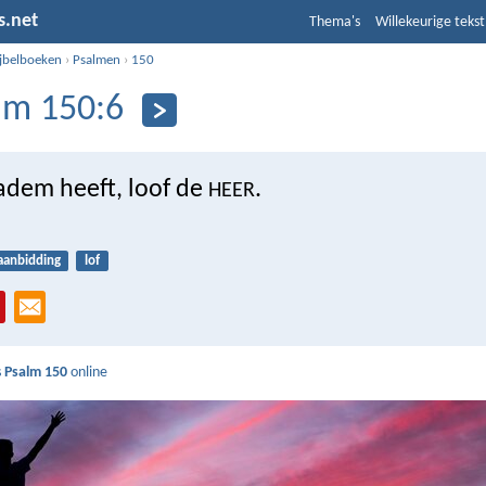
s.net
Thema's
Willekeurige tekst
ijbelboeken
›
Psalmen
›
150
lm 150:6
 adem heeft, loof de
.
HEER
aanbidding
lof
s
Psalm 150
online