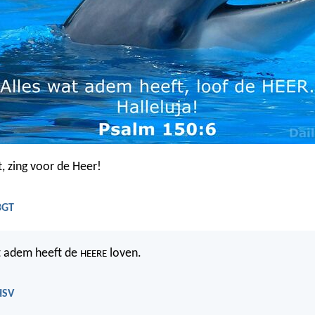
t, zing voor de Heer!
BGT
t adem heeft de
loven.
HEERE
HSV