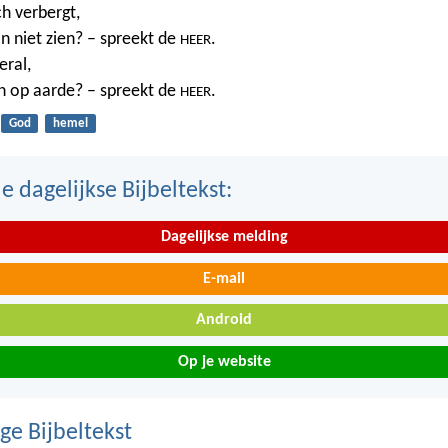
ch verbergt,
n niet zien? – spreekt de
.
HEER
eral,
n op aarde? – spreekt de
.
HEER
God
hemel
 dagelijkse Bijbeltekst:
Dagelijkse melding
E-mail
Android
Op je website
ge Bijbeltekst