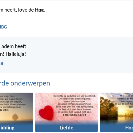
m heeft, love de H
ere
.
 NBG
t adem heeft
n! Halleluja!
BB
erde onderwerpen
idding
Liefde
Ho