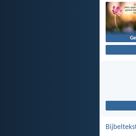
Ge
Bijbelteks