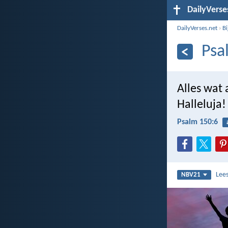
DailyVerse
DailyVerses.net
›
B
Psa
Alles wat
Halleluja!
Psalm 150:6
Lee
NBV21