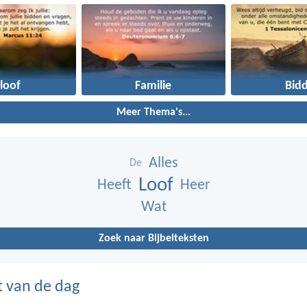
loof
Familie
Bid
Meer Thema's...
Alles
De
Loof
Heeft
Heer
Wat
Zoek naar Bijbelteksten
t van de dag