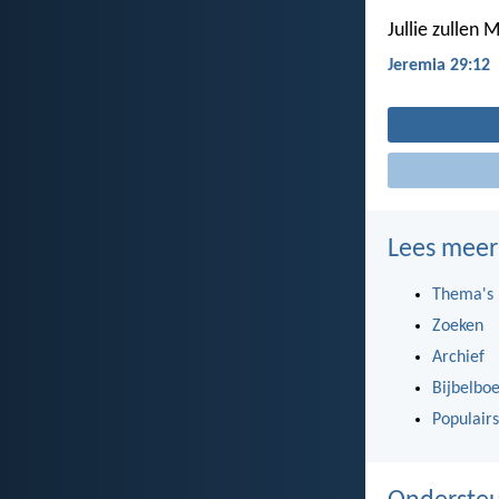
Jullie zullen 
Jeremia 29:12
Lees meer
Thema's
Zoeken
Archief
Bijbelbo
Populairs