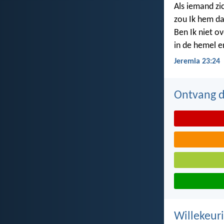
Als iemand zi
zou Ik hem da
Ben Ik niet ov
in de hemel e
Jeremia 23:24
Ontvang de
Willekeuri