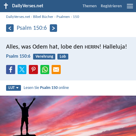
DailyVerses.net
Themen
Registrieren
DailyVerses.net
›
Bibel Bücher
›
Psalmen
›
150
Psalm 150:6
Alles, was Odem hat, lobe den
!
Halleluja!
HERRN
Psalm 150:6
Verehrung
Lob
Lesen Sie
Psalm 150
online
LUT