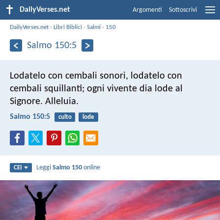
DailyVerses.net
Argomenti
Sottoscrivi
DailyVerses.net
›
Libri Biblici
›
Salmi
›
150
Salmo 150:5
Lodatelo con cembali sonori,
lodatelo con
cembali squillanti;
ogni vivente dia lode al
Signore. Alleluia.
Salmo 150:5
culto
lode
Leggi
Salmo 150
online
CEI