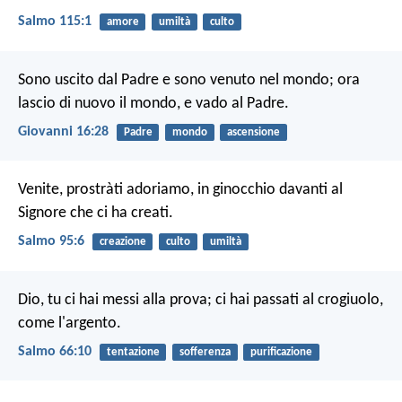
Salmo 115:1
amore
umiltà
culto
Sono uscito dal Padre e sono venuto nel mondo; ora
lascio di nuovo il mondo, e vado al Padre.
Giovanni 16:28
Padre
mondo
ascensione
Venite, prostràti adoriamo,
in ginocchio davanti al
Signore che ci ha creati.
Salmo 95:6
creazione
culto
umiltà
Dio, tu ci hai messi alla prova;
ci hai passati al crogiuolo,
come l'argento.
Salmo 66:10
tentazione
sofferenza
purificazione