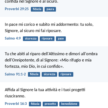
confida nel Signore è al sicuro.
Proverbi 29:25
fiducia
paura
In pace mi corico e subito mi addormento:
tu solo,
Signore, al sicuro mi fai riposare.
Salmo 4:9
sicurezza
riposare
pace
Tu che abiti al riparo dell'Altissimo
e dimori all'ombra
dell'Onnipotente,
dì al Signore: «Mio rifugio e mia
fortezza,
mio Dio, in cui confido».
Salmo 91:1-2
fiducia
sicurezza
riposare
Affida al Signore la tua attività
e i tuoi progetti
riusciranno.
Proverbi 16:3
fiducia
precetto
benedizione