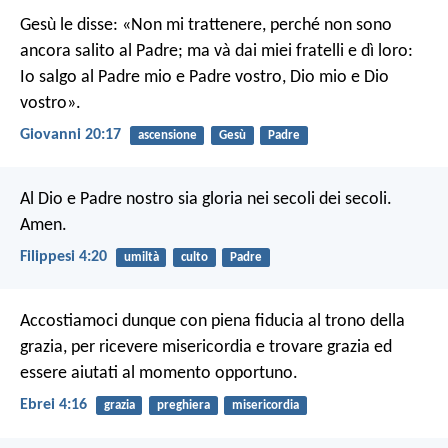
Gesù le disse: «Non mi trattenere, perché non sono
ancora salito al Padre; ma và dai miei fratelli e dì loro:
Io salgo al Padre mio e Padre vostro, Dio mio e Dio
vostro».
Giovanni 20:17
ascensione
Gesù
Padre
Al Dio e Padre nostro sia gloria nei secoli dei secoli.
Amen.
Filippesi 4:20
umiltà
culto
Padre
Accostiamoci dunque con piena fiducia al trono della
grazia, per ricevere misericordia e trovare grazia ed
essere aiutati al momento opportuno.
Ebrei 4:16
grazia
preghiera
misericordia