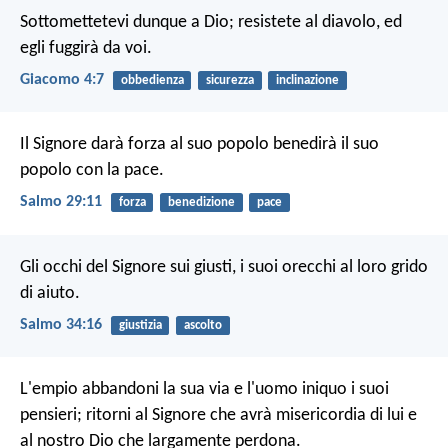
Sottomettetevi dunque a Dio; resistete al diavolo, ed
egli fuggirà da voi.
Giacomo 4:7
obbedienza
sicurezza
inclinazione
Il Signore darà forza al suo popolo
benedirà il suo
popolo con la pace.
Salmo 29:11
forza
benedizione
pace
Gli occhi del Signore sui giusti,
i suoi orecchi al loro grido
di aiuto.
Salmo 34:16
giustizia
ascolto
L'empio abbandoni la sua via
e l'uomo iniquo i suoi
pensieri;
ritorni al Signore che avrà misericordia di lui
e
al nostro Dio che largamente perdona.