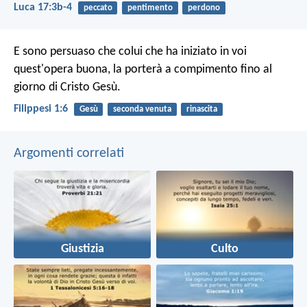
Luca 17:3b-4
peccato
pentimento
perdono
E sono persuaso che colui che ha iniziato in voi
quest'opera buona, la porterà a compimento fino al
giorno di Cristo Gesù.
Filippesi 1:6
Gesù
seconda venuta
rinascita
Argomenti correlati
Giustizia
Culto