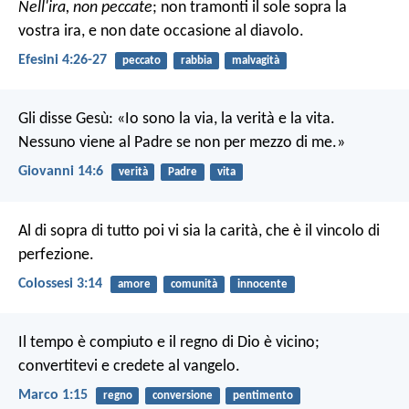
Nell'ira, non peccate
; non tramonti il sole sopra la
vostra ira, e non date occasione al diavolo.
Efesini 4:26-27
peccato
rabbia
malvagità
Gli disse Gesù: «Io sono la via, la verità e la vita.
Nessuno viene al Padre se non per mezzo di me.»
Giovanni 14:6
verità
Padre
vita
Al di sopra di tutto poi vi sia la carità, che è il vincolo di
perfezione.
Colossesi 3:14
amore
comunità
innocente
Il tempo è compiuto e il regno di Dio è vicino;
convertitevi e credete al vangelo.
Marco 1:15
regno
conversione
pentimento