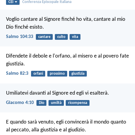
CEI
Conferenza Episcopale Italiana
Voglio cantare al Signore finché ho vita,
cantare al mio
Dio finché esisto.
Salmo 104:33
cantare
culto
vita
Difendete il debole e l'orfano,
al misero e al povero fate
giustizia.
Salmo 82:3
orfani
prossimo
giustizia
Umiliatevi davanti al Signore ed egli vi esalterà.
Giacomo 4:10
Dio
umiltà
ricompensa
E quando sarà venuto, egli convincerà il mondo quanto
al peccato, alla giustizia e al giudizio.