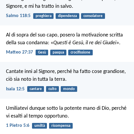
Signore, e mi ha tratto in salvo.
Salmo 118:5
preghiera
dipendenza
consolatore
Al di sopra del suo capo, posero la motivazione scritta
della sua condanna: «
Questi è Gesù, il re dei Giudei
».
Matteo 27:37
Gesù
pasqua
crocifissione
Cantate inni al Signore, perché ha fatto cose grandiose,
ciò sia noto in tutta la terra.
Isaia 12:5
cantare
culto
mondo
Umiliatevi dunque sotto la potente mano di Dio, perché
vi esalti al tempo opportuno.
1 Pietro 5:6
umiltà
ricompensa