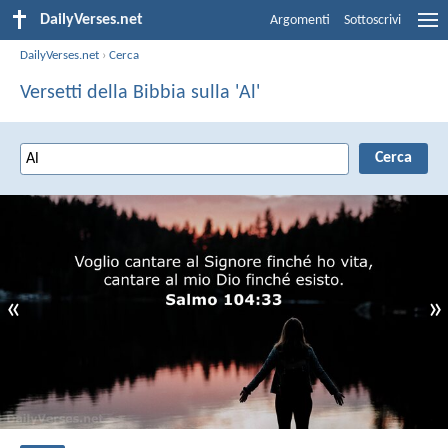
DailyVerses.net
Argomenti
Sottoscrivi
DailyVerses.net
›
Cerca
Versetti della Bibbia sulla 'Al'
«
»