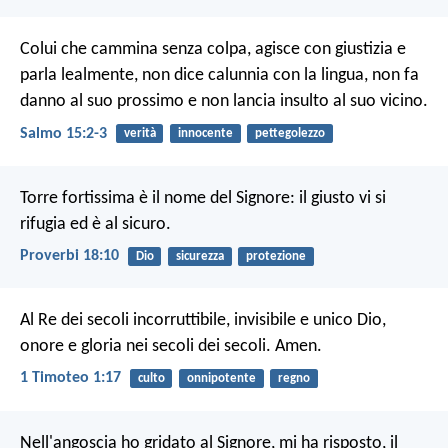
Colui che cammina senza colpa,
agisce con giustizia e
parla lealmente,
non dice calunnia con la lingua,
non fa
danno al suo prossimo
e non lancia insulto al suo vicino.
Salmo 15:2-3
verità
innocente
pettegolezzo
Torre fortissima è il nome del Signore:
il giusto vi si
rifugia ed è al sicuro.
Proverbi 18:10
Dio
sicurezza
protezione
Al Re dei secoli incorruttibile, invisibile e unico Dio,
onore e gloria nei secoli dei secoli. Amen.
1 Timoteo 1:17
culto
onnipotente
regno
Nell'angoscia ho gridato al Signore,
mi ha risposto, il