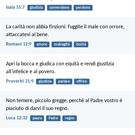
Isaia 55:7
giustizia
conversione
perdono
La carità non abbia finzioni: fuggite il male con orrore,
attaccatevi al bene.
Romani 12:9
amore
malvagità
bontà
Apri la bocca e giudica con equità
e rendi giustizia
all'infelice e al povero.
Proverbi 31:9
giustizia
parlare
offrire
Non temere, piccolo gregge, perché al Padre vostro è
piaciuto di darvi il suo regno.
Luca 12:32
paura
Padre
regno