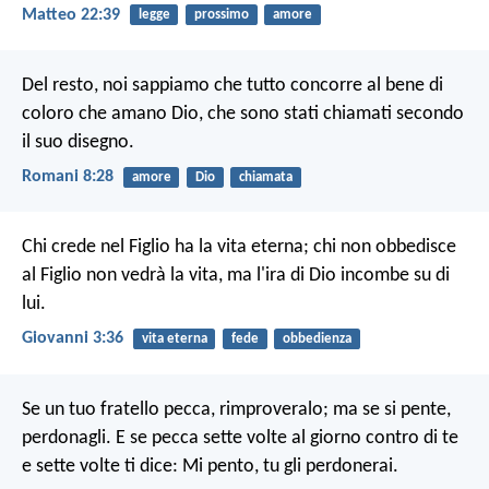
Matteo 22:39
legge
prossimo
amore
Del resto, noi sappiamo che tutto concorre al bene di
coloro che amano Dio, che sono stati chiamati secondo
il suo disegno.
Romani 8:28
amore
Dio
chiamata
Chi crede nel Figlio ha la vita eterna; chi non obbedisce
al Figlio non vedrà la vita, ma l'ira di Dio incombe su di
lui.
Giovanni 3:36
vita eterna
fede
obbedienza
Se un tuo fratello pecca, rimproveralo; ma se si pente,
perdonagli. E se pecca sette volte al giorno contro di te
e sette volte ti dice: Mi pento, tu gli perdonerai.