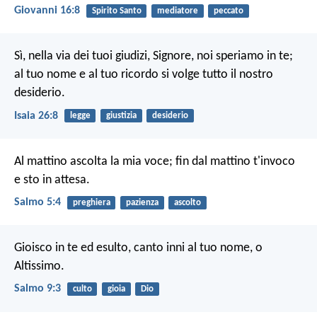
Giovanni 16:8
Spirito Santo
mediatore
peccato
Sì, nella via dei tuoi giudizi,
Signore, noi speriamo in te;
al tuo nome e al tuo ricordo
si volge tutto il nostro
desiderio.
Isaia 26:8
legge
giustizia
desiderio
Al mattino ascolta la mia voce;
fin dal mattino t'invoco
e sto in attesa.
Salmo 5:4
preghiera
pazienza
ascolto
Gioisco in te ed esulto,
canto inni al tuo nome, o
Altissimo.
Salmo 9:3
culto
gioia
Dio