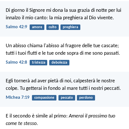
Di giorno il Signore mi dona la sua grazia
di notte per lui
innalzo il mio canto:
la mia preghiera al Dio vivente.
Salmo 42:9
amore
culto
preghiera
Un abisso chiama l'abisso al fragore delle tue cascate;
tutti i tuoi flutti e le tue onde
sopra di me sono passati.
Salmo 42:8
tristezza
debolezza
Egli tornerà ad aver pietà di noi,
calpesterà le nostre
colpe.
Tu getterai in fondo al mare tutti i nostri peccati.
Michea 7:19
compassione
peccato
perdono
E il secondo è simile al primo:
Amerai il prossimo tuo
come te stesso
.